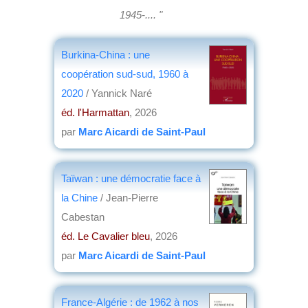
1945-.... "
Burkina-China : une
coopération sud-sud, 1960 à
2020
/ Yannick Naré
éd. l'Harmattan
, 2026
par
Marc Aicardi de Saint-Paul
Taïwan : une démocratie face à
la Chine
/ Jean-Pierre
Cabestan
éd. Le Cavalier bleu
, 2026
par
Marc Aicardi de Saint-Paul
France-Algérie : de 1962 à nos