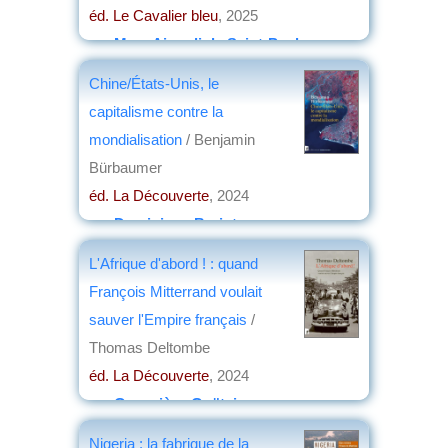
éd. Le Cavalier bleu
, 2025
par
Marc Aicardi de Saint-Paul
Chine/États-Unis, le
capitalisme contre la
mondialisation
/ Benjamin
Bürbaumer
éd. La Découverte
, 2024
par
Dominique Barjot
L'Afrique d'abord ! : quand
François Mitterrand voulait
sauver l'Empire français
/
Thomas Deltombe
éd. La Découverte
, 2024
par
Geneviève Goëtzinger
Nigeria : la fabrique de la