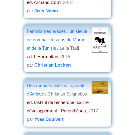
éd. Armand Colin
, 2018
par
Jean Nemo
Féminismes arabes : un siècle
de combat : les cas du Maroc
et de la Tunisie
/ Leïla Tauil
éd. L'Harmattan
, 2018
par
Christian Lochon
Des mondes oubliés : carnets
d'Afrique
/ Christian Seignobos
éd. Institut de recherche pour le
développement - Parenthèses
, 2017
par
Yves Boulvert