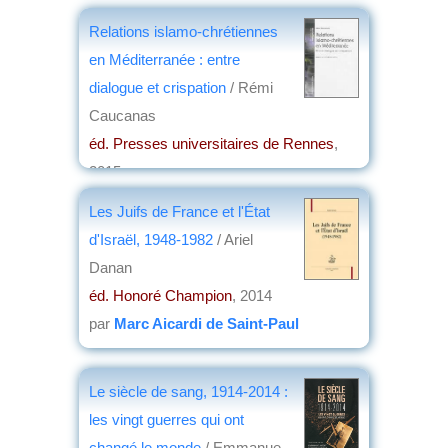
Relations islamo-chrétiennes
en Méditerranée : entre
dialogue et crispation
/ Rémi
Caucanas
éd. Presses universitaires de Rennes
,
2015
par
Jean Martin
Les Juifs de France et l'État
d'Israël, 1948-1982
/ Ariel
Danan
éd. Honoré Champion
, 2014
par
Marc Aicardi de Saint-Paul
Le siècle de sang, 1914-2014 :
les vingt guerres qui ont
changé le monde
/ Emmanue