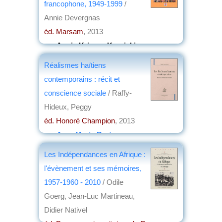
francophone, 1949-1999
/
Annie Devergnas
éd. Marsam
, 2013
par
Annie Krieger-Krynicki
Réalismes haïtiens
contemporains : récit et
conscience sociale
/ Raffy-
Hideux, Peggy
éd. Honoré Champion
, 2013
par
Jean-Marie Breton
Les Indépendances en Afrique :
l'évènement et ses mémoires,
1957-1960 - 2010
/ Odile
Goerg, Jean-Luc Martineau,
Didier Nativel