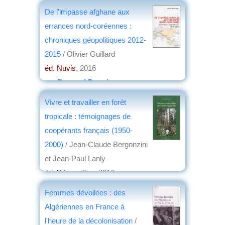
De l'impasse afghane aux
errances nord-coréennes :
chroniques géopolitiques 2012-
2015
/ Olivier Guillard
éd. Nuvis
, 2016
par
Bernard Dupaigne
Vivre et travailler en forêt
tropicale : témoignages de
coopérants français (1950-
2000)
/ Jean-Claude Bergonzini
et Jean-Paul Lanly
éd. l'Harmattan
, 2016
par
Jacques Arrignon
Femmes dévoilées : des
Algériennes en France à
l'heure de la décolonisation
/