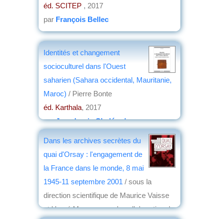
éd. SCITEP
, 2017
par
François Bellec
Identités et changement
socioculturel dans l'Ouest
saharien (Sahara occidental, Mauritanie,
Maroc)
/ Pierre Bonte
éd. Karthala
, 2017
par
Jean-Louis Chaléard
Dans les archives secrètes du
quai d'Orsay : l'engagement de
la France dans le monde, 8 mai
1945-11 septembre 2001
/ sous la
direction scientifique de Maurice Vaisse
et Hervé Magro ; avec la collaboration de