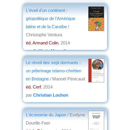
L'éveil d'un continent :
géopolitique de l'Amérique
latine et de la Caraïbe
/
Christophe Ventura
éd. Armand Colin
, 2014
par
Joëlle le Morzellec
Le réveil des sept dormants :
un pèlerinage islamo-chrétien
en Bretagne
/ Manoël Pénicaud
éd. Cerf
, 2014
par
Christian Lochon
L'économie du Japon
/ Evelyne
Dourille-Feer