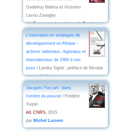
Godefroy Bidima et Victorien
Lavou Zoungbo
éd. Presses universitaires de Perpignan
,
2015
L'innovation en stratégies de
par
Jean Nemo
développement en Afrique :
acteurs nationaux, régionaux et
internationaux de 1960 à nos
jours
/ Landry Signé ; préface de Nicolas
van de Walle
éd. Karthala
, 2015
Jacques Foccart : dans
par
Jean Nemo
l’ombre du pouvoir
/ Frédéric
Turpin
éd. CNRS
, 2015
par
Michel Lunven