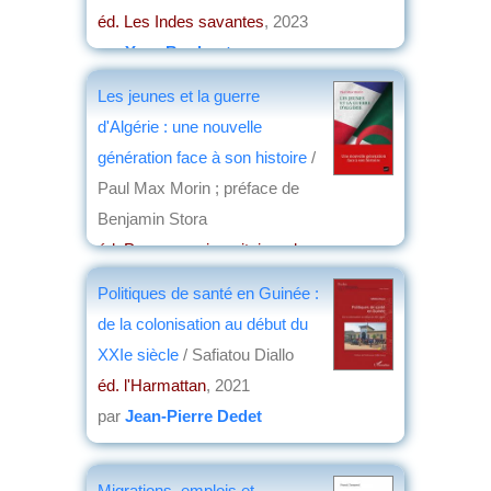
éd. Les Indes savantes
, 2023
par
Yves Boulvert
Les jeunes et la guerre
d'Algérie : une nouvelle
génération face à son histoire
/
Paul Max Morin ; préface de
Benjamin Stora
éd. Presses universitaires de
France/Humensis
, 2022
Politiques de santé en Guinée :
par
Elisabeth Dufourcq
de la colonisation au début du
XXIe siècle
/ Safiatou Diallo
éd. l'Harmattan
, 2021
par
Jean-Pierre Dedet
Migrations, emplois et