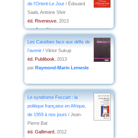
de l'Orient-Le Jour
/ Édouard
Saab, Antoine Sfeir
éd. Riveneuve
, 2013
par
Jean Nemo
Les Caraïbes face aux défis de
l'avenir
/ Viktor Sukup
éd. Publibook
, 2013
par
Raymond-Marin Lemesle
Le syndrome Foccart : la
politique française en Afrique,
de 1959 à nos jours
/ Jean-
Pierre Bat
éd. Gallimard
, 2012