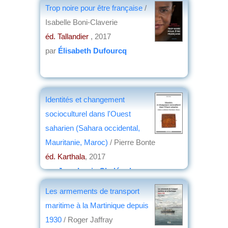
Trop noire pour être française
/
Isabelle Boni-Claverie
éd. Tallandier
, 2017
par
Élisabeth Dufourcq
Identités et changement
socioculturel dans l'Ouest
saharien (Sahara occidental,
Mauritanie, Maroc)
/ Pierre Bonte
éd. Karthala
, 2017
par
Jean-Louis Chaléard
Les armements de transport
maritime à la Martinique depuis
1930
/ Roger Jaffray