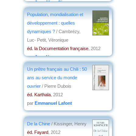
par
Jean-Marc Simon
Population, mondialisation et
développement : quelles
dynamiques ?
/ Cambrézy,
Luc- Petit, Véronique
éd. la Documentation française
, 2012
par
Jean Nemo
Un prêtre français au Chili : 50
ans au service du monde
ouvrier
/ Pierre Dubois
éd. Karthala
, 2012
par
Emmanuel Lafont
De la Chine
/ Kissinger, Henry
éd. Fayard
, 2012