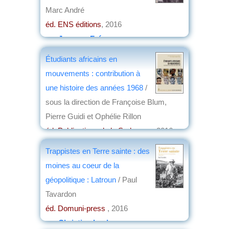
Marc André
éd. ENS éditions
, 2016
par
Jacques Frémeaux
Étudiants africains en
mouvements : contribution à
une histoire des années 1968
/
sous la direction de Françoise Blum,
Pierre Guidi et Ophélie Rillon
éd. Publications de la Sorbonne
, 2016
par
Jean Nemo
Trappistes en Terre sainte : des
moines au coeur de la
géopolitique : Latroun
/ Paul
Tavardon
éd. Domuni-press
, 2016
par
Christian Lochon