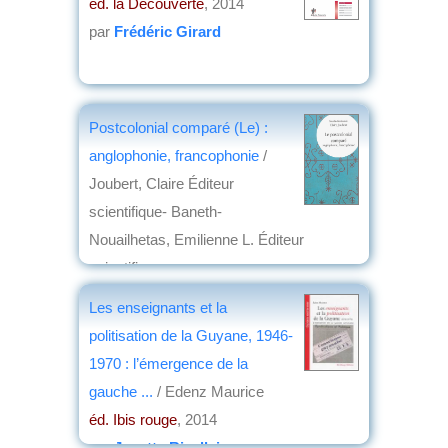
éd. la Découverte
, 2014
par
Frédéric Girard
Postcolonial comparé (Le) :
anglophonie, francophonie
/
Joubert, Claire Éditeur
scientifique- Baneth-
Nouailhetas, Emilienne L. Éditeur
scientifique
éd. Presses universitaires de Vincennes
,
Les enseignants et la
2014
politisation de la Guyane, 1946-
par
Jean Nemo
1970 : l’émergence de la
gauche ...
/ Edenz Maurice
éd. Ibis rouge
, 2014
par
Josette Rivallain