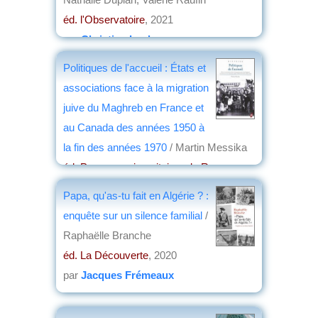
éd. l'Observatoire
, 2021
par
Christian Lochon
Politiques de l'accueil : États et
associations face à la migration
juive du Maghreb en France et
au Canada des années 1950 à
la fin des années 1970
/ Martin Messika
éd. Presses universitaires de Rennes
,
2020
Papa, qu'as-tu fait en Algérie ? :
par
Raoul Delcorde
enquête sur un silence familial
/
Raphaëlle Branche
éd. La Découverte
, 2020
par
Jacques Frémeaux