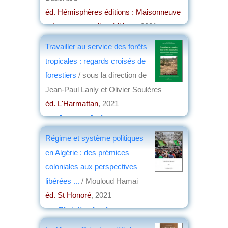
éd. Hémisphères éditions : Maisonneuve
& Larose nouvelles éditions
, 2021
par
Christian Lochon
Travailler au service des forêts
tropicales : regards croisés de
forestiers
/ sous la direction de
Jean-Paul Lanly et Olivier Soulères
éd. L'Harmattan
, 2021
par
Jacques Arrignon
Régime et système politiques
en Algérie : des prémices
coloniales aux perspectives
libérées ...
/ Mouloud Hamai
éd. St Honoré
, 2021
par
Christian Lochon