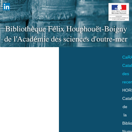
CaR
Cata
des
rece
HOR
Cata
de
la
Bibli
Numo