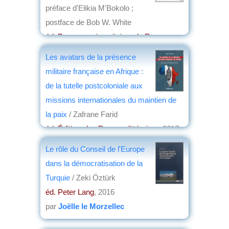
préface d'Elikia M'Bokolo ;
postface de Bob W. White
éd. Presses universitaires de Rennes
,
2017
Les avatars de la présence
par
Jean Nemo
militaire française en Afrique :
de la tutelle postcoloniale aux
missions internationales du maintien de
la paix
/ Zafrane Farid
éd. Éditions les Presses littéraires
, 2017
par
Pierre Lang
Le rôle du Conseil de l'Europe
dans la démocratisation de la
Turquie
/ Zeki Öztürk
éd. Peter Lang
, 2016
par
Joëlle le Morzellec