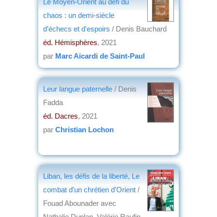
Le Moyen-Orient au défi du
chaos : un demi-siècle
d'échecs et d'espoirs
/ Denis Bauchard
éd. Hémisphères
, 2021
par
Marc Aicardi de Saint-Paul
Leur langue paternelle
/ Denis
Fadda
éd. Dacres
, 2021
par
Christian Lochon
Liban, les défis de la liberté, Le
combat d'un chrétien d'Orient
/
Fouad Abounader avec
Nathalie Duplan, Valérie Raufin