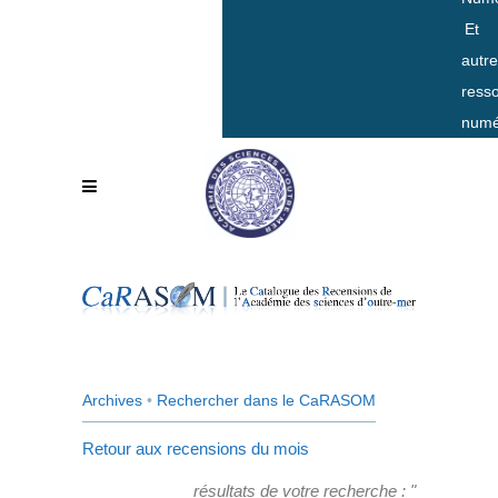
Et
autr
ress
numé
Archives
•
Rechercher dans le CaRASOM
Retour aux recensions du mois
résultats de votre recherche : "