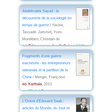
éd. Presses universitaires de Rennes
,
2013
Abdelmalek Sayad : la
par
Stéphane Richemond
découverte de la sociologie en
temps de guerre
/ Yacine,
Tassadit- Jammet, Yves-
Montlibert, Christian de
éd. Éditions nouvelles C. Defaut
, 2013
par
Jean Martin
Fragments d'une guerre
inachevée : les entrepreneurs
taiwanais et la partition de la
Chine
/ Mengin, Françoise
éd. Karthala
, 2013
par
Michel Deverge
L'Orient d'Édouard Saab :
articles du Monde, du Jour et