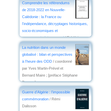
Comprendre les référendums
de 2018-2022 en Nouvelle-
Calédonie : la France ou
l'indépendance, décryptages historiques,
socio-économiques et
communautaristes : essai
/ Frédéric
Angleviel,...
La nutrition dans un monde
éd. Edilivre
, 2018
globalisé : bilan et perspectives
par
Jean Martin
à l'heure des ODD
/ coordonné
par Yves Martin-Prével et
Bernard Maire ; [préface Stéphane
Devaux]
éd. Karthala
, 2018
Guerre d'Algérie : l'impossible
par
Jean Nemo
commémoration
/ Rémi
Dalisson