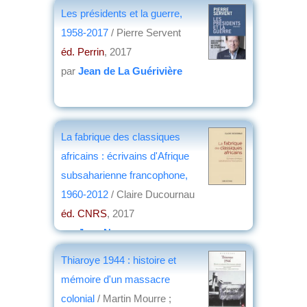
Gilles Boquérat, Grégoire Eldin, Isabelle
Les présidents et la guerre,
Richefort
1958-2017
/ Pierre Servent
éd. L'Iconoclaste
, 2017
éd. Perrin
, 2017
par
Jean-Marc Simon
par
Jean de La Guérivière
La fabrique des classiques
africains : écrivains d'Afrique
subsaharienne francophone,
1960-2012
/ Claire Ducournau
éd. CNRS
, 2017
par
Jean Nemo
Thiaroye 1944 : histoire et
mémoire d'un massacre
colonial
/ Martin Mourre ;