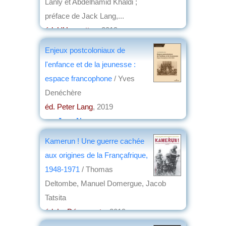
Lanly et Abdelhamid Khaldi ;
préface de Jack Lang,...
éd. L'Harmattan
, 2019
par
Michel Bousquet
Enjeux postcoloniaux de
l'enfance et de la jeunesse :
espace francophone
/ Yves
Denéchère
éd. Peter Lang
, 2019
par
Jean Nemo
Kamerun ! Une guerre cachée
aux origines de la Françafrique,
1948-1971
/ Thomas
Deltombe, Manuel Domergue, Jacob
Tatsita
éd. La Découverte
, 2019
par
Louis Dominici