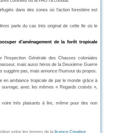
utres contrées où la FAO l’a conduit.
 réfugiés dans des zones où l’action forestière est
ulères
parle du cas très original de cette Ile où le
ccuper d’aménagement de la forêt tropicale
e l’Inspection Générale des Chasses coloniales
d chasseur, mais aussi héros de la Deuxième Guerre
s suggère pas, mais annonce l’humour du propos.
rie en ambiance tropicale de par le monde grâce à
mier ouvrage, avec les mêmes « Regards croisés »,
, voire très plaisants à lire, même pour des non
ition selon les termes de la
licence Creative