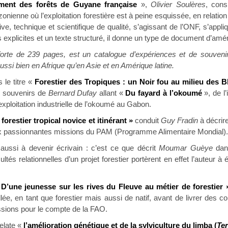
ment des forêts de Guyane française
»,
Olivier Soulères
, cons
onienne où l’exploitation forestière est à peine esquissée, en relati
ive, technique et scientifique de qualité, s’agissant de l’ONF, s’app
s explicites et un texte structuré, il donne un type de document d’am
forte de 239 pages, est un catalogue d’expériences et de souven
ussi bien en Afrique qu’en Asie et en Amérique latine.
 le titre «
Forestier des Tropiques : un Noir fou au milieu des 
ux souvenirs de
Bernard Dufay
allant «
Du fayard à l’okoumé
», de l
’exploitation industrielle de l’okoumé au Gabon.
forestier tropical novice et itinérant »
conduit
Guy Fradin
à décrire
ux passionnantes missions du PAM (Programme Alimentaire Mondial).
aussi à devenir écrivain : c’est ce que décrit
Moumar Guèye
dan
cultés relationnelles d’un projet forestier portèrent en effet l’auteur à é
«
D’une jeunesse sur les rives du Fleuve au métier de forestier 
ée, en tant que forestier mais aussi de natif, avant de livrer des co
issions pour le compte de la FAO.
relate «
l’amélioration génétique et de la sylviculture du limba (
Te