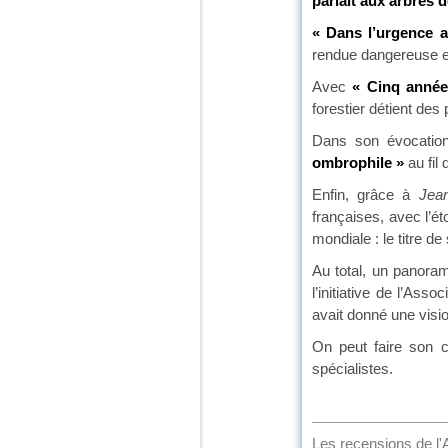
parlait aux arbres d
« Dans l’urgence
rendue dangereuse e
Avec
« Cinq année
forestier détient des 
Dans son évocatio
ombrophile »
au fil
Enfin, grâce à
Jea
françaises, avec l’é
mondiale : le titre d
Au total, un panora
l’initiative de l’As
avait donné une visi
On peut faire son c
spécialistes.
Les recensions de l