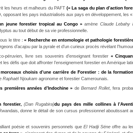
it les heurs et malheurs du PAFT
(« La saga du plan d’action fores
, opposant les pays industrialisés aux pays en développement, les « 
n jeune forestier tropical au Congo »
amène
Claude Lebahy
à
alyptus au tout début de sa vie professionnelle.
sous le titre :
« Recherche en entomologie et pathologie forestière
rgeons d’acajou par la pyrale et d’un curieux procès révélant l’humou
nco-péruvien, livre ses souvenirs d’enseignant forestier
« Cinquan
t les défis que doit affronter l’enseignement forestier en Amérique lati
morceaux choisis d’une carrière de Forestier : de la formation 
de
Raphaël Njoukam
agronome et forestier Camerounais.
s premières années d’Indochine »
de
Bernard Rollet
, fera prob
 forestier,
(Dan Rugabira)
du pays des mille collines à l’Aventi
 Rwandais, donne le détail de son cursus professionnel aboutissant au
lliant poésie et souvenirs personnels que
El Hadji Séne
offre au le