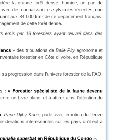
idère la grande forêt dense, humide, un pan de
on avec des connaissances sylvicoles récentes, une
liquant aux 84 000 km
de ce département français.
2
énagement de cette forêt dense.
irs émis par 18 forestiers ayant œuvré dans des
Blancs
» des tribulations de
Ballé Pity
agronome et
’inventaire forestier en Côte d’Ivoire, en République
 sa progression dans l’univers forestier de la FAO,
s :
« Forestier spécialiste de la faune devenu
crire un Livre blanc, et à attirer ainsi l’attention du
»
,
Pape Djiby Koné
, parle avec émotion du fleuve
nsidérations intéressantes sur les pays qu’il eut à
rminalia superba
) en République du Congo »
.