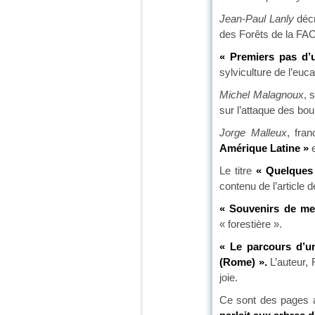
Jean-Paul Lanly
décr
des Forêts de la FAO
« Premiers pas d’u
sylviculture de l’euc
Michel Malagnoux
, 
sur l’attaque des bou
Jorge Malleux
, fra
Amérique Latine »
e
Le titre
« Quelques 
contenu de l’article 
« Souvenirs de me
« forestière ».
« Le parcours d’un
(Rome) ».
L’auteur,
joie.
Ce sont des pages a