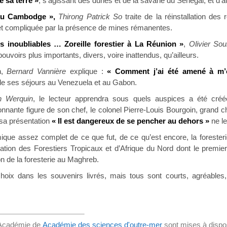
e sa terre »
, s’agissant des dunes et de la savane du Sénégal, et d’a
 au Cambodge »,
Thirong Patrick So
traite de la réinstallation des
t compliquée par la présence de mines rémanentes.
s inoubliables … Zoreille forestier à La Réunion »
,
Olivier So
pouvoirs plus importants, divers, voire inattendus, qu’ailleurs.
n,
Bernard Vannière
explique :
« Comment j’ai été amené à m’o
 de ses séjours au Venezuela et au Gabon.
n Werquin
, le lecteur apprendra sous quels auspices a été créé
tonnante figure de son chef, le colonel Pierre-Louis Bourgoin, gran
e sa présentation
« Il est dangereux de se pencher au dehors »
ne le
mique assez complet de ce que fut, de ce qu’est encore, la foreste
sociation des Forestiers Tropicaux et d’Afrique du Nord dont le pre
on de la foresterie au Maghreb.
hoix dans les souvenirs livrés, mais tous sont courts, agréables
'Académie de
Académie des sciences d'outre-mer
sont mises à dispos