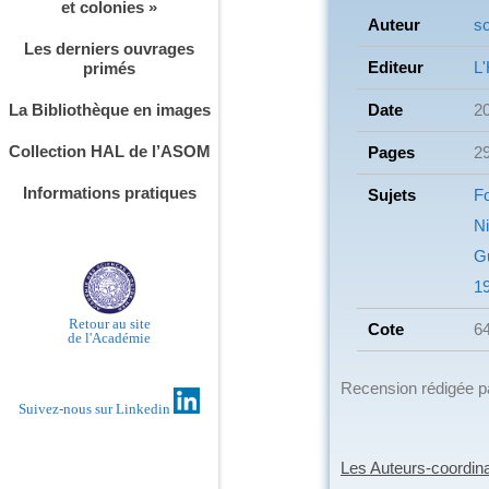
et colonies »
Auteur
so
Les derniers ouvrages
Editeur
L
primés
Date
2
La Bibliothèque en images
Collection HAL de l’ASOM
Pages
2
Informations pratiques
Sujets
Fo
Ni
G
19
Retour au site
Cote
6
de l'Académie
Recension rédigée 
Suivez-nous sur Linkedin
Les Auteurs-coordina