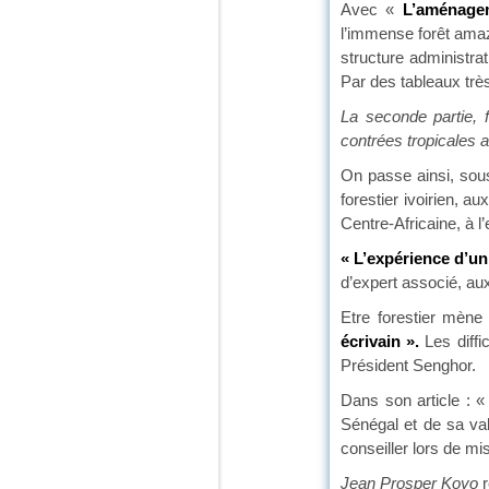
Avec «
L’aménage
l’immense forêt amaz
structure administrat
Par des tableaux trè
La seconde partie, 
contrées tropicales a
On passe ainsi, sous
forestier ivoirien, a
Centre-Africaine, à l
« L’expérience d’un 
d’expert associé, a
Etre forestier mène 
écrivain ».
Les diffi
Président Senghor.
Dans son article : 
Sénégal et de sa vall
conseiller lors de m
Jean Prosper Koyo