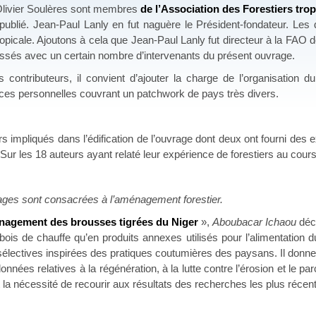
 Olivier Soulères sont membres
de l’Association des Forestiers tro
t publié. Jean-Paul Lanly en fut naguère le Président-fondateur. Les
opicale. Ajoutons à cela que Jean-Paul Lanly fut directeur à la FAO d
 tissés avec un certain nombre d’intervenants du présent ouvrage.
 contributeurs, il convient d’ajouter la charge de l’organisation du 
ces personnelles couvrant un patchwork de pays très divers.
 impliqués dans l’édification de l’ouvrage dont deux ont fourni des
Sur les 18 auteurs ayant relaté leur expérience de forestiers au cour
ages sont consacrées à l’aménagement forestier.
nagement des brousses tigrées du Niger
»,
Aboubacar Ichaou
décr
en bois de chauffe qu’en produits annexes utilisés pour l’alimentatio
électives inspirées des pratiques coutumières des paysans. Il donne
onnées relatives à la régénération, à la lutte contre l’érosion et le par
 la nécessité de recourir aux résultats des recherches les plus réc