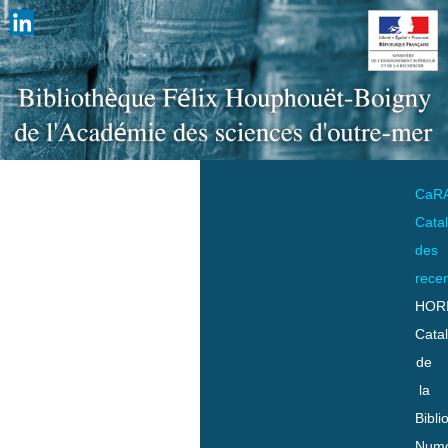
CaR
Cata
des
rece
HOR
Cata
de
la
Bibli
Numo