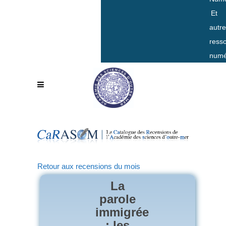
Et
autr
ress
numé
Retour aux recensions du mois
La
parole
immigrée
: les