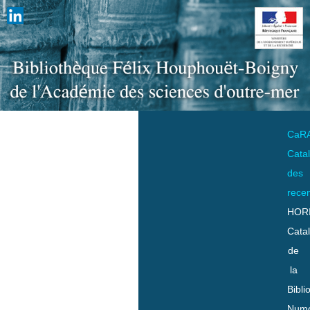
CaR
Cata
des
rece
HOR
Cata
de
la
Bibli
Numo