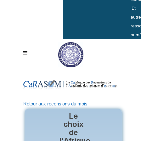
Et
autr
ress
numé
Retour aux recensions du mois
Le
choix
de
l'Afrique