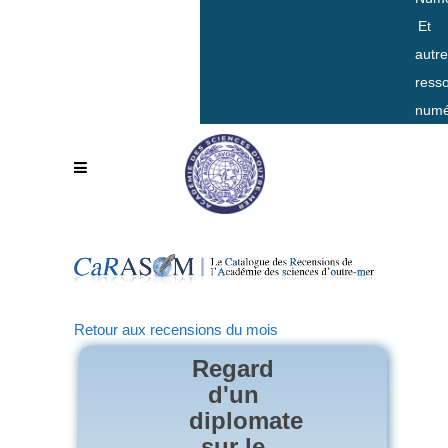
Et
autr
ress
numé
Retour aux recensions du mois
Regard
d'un
diplomate
sur le