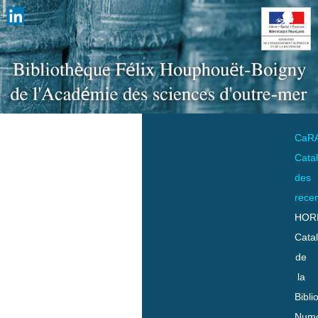
CaR
Cata
des
rece
HOR
Cata
de
la
Bibli
Numo