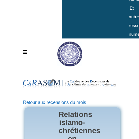
Et
autr
ress
numé
Retour aux recensions du mois
Relations
islamo-
chrétiennes
en