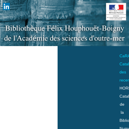
CaR
Cata
des
rece
HOR
Cata
de
la
Bibli
Numo