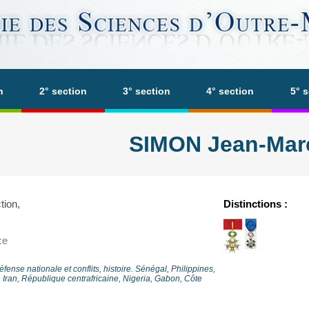
n
2° section
3° section
4° section
5° 
SIMON Jean-Mar
tion,
Distinctions :
ce
fense nationale et conflits, histoire. Sénégal, Philippines,
 Iran, République centrafricaine, Nigeria, Gabon, Côte