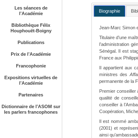
Les séances de
Biographie
Bib
l’Académie
Bibliothèque Félix
Jean-Marc Simon e
Houphouët-Boigny
Titulaire d’une maît
Publications
l’administration g
Sénégal. Il est stag
Prix de l’Académie
France aux Philipp
Francophonie
Il appartient aux 
ministres des
Affa
Expositions virtuelles de
permanente de la F
l’Académie
Premier conseiller 
Partenaires
qualité de conseil
conseiller à l’Amba
Dictionnaire de l’ASOM sur
Coopération, Miche
les parlers francophones
Il est nommé ambas
(2001) et représe
ainsi qu’ambassade