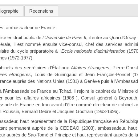
liographie
Recensions
st ambassadeur de France.
rise en droit public de
l'Université de Paris II
, il entre au Quai d’Orsay
énérale, il est nommé ensuite vice-consul, chef des services admin
iaire du cycle préparatoire à l’
Ecole nationale d’administration
(1970
ines (1972-1977).
cabinets des secrétaires d’État aux
Affaires étrangères
, Pierre-Chri
ires étrangères
, Louis de Guiringaud et Jean François-Poncet (19
rance auprès des Nations Unies (1981) à Genève puis à l’Ambassad
à l’Ambassade de France au Tchad, il rejoint le cabinet du Ministre 
ler pour les affaires africaines (1986 ). Consul général à Beyrout
ssade de France en Iran avant d’être nommé directeur de cabinet-adj
l Roussin, Bernard Debré et Jacques Godfrain (1993-1996).
sadeur, haut représentant de la République française en Républiq
ntant permanent auprès de la CEDEAO (2003), ambassadeur, haut 
ur auprès de Sao-Tomé et Principe et haut représentant auprès de 