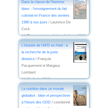
Dans la classe de l'homme
blanc : l'enseignement du fait
colonial en France des années
1980 à nos jours
/ Laurence De
Cock
éd. Presses universitaires de Lyon
, 2018
par
Jean Nemo
L'histoire de l'AFD en Haïti : à
la recherche de la juste
distance
/ François
Pacquement et Margaux
Lombard
éd. Karthala
, 2018
par
Jean Nemo
La nutrition dans un monde
globalisé : bilan et perspectives
à l'heure des ODD
/ coordonné