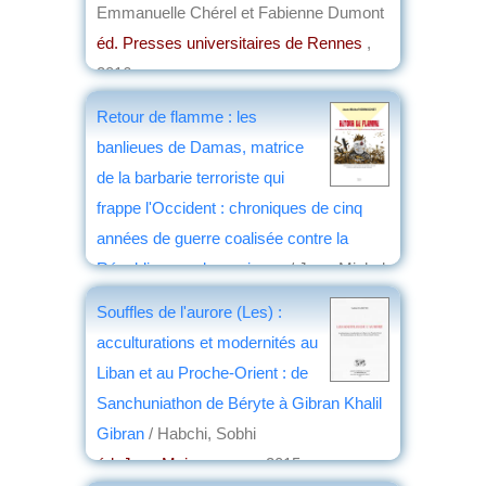
Emmanuelle Chérel et Fabienne Dumont
éd. Presses universitaires de Rennes
,
2016
par
Jean Martin
Retour de flamme : les
banlieues de Damas, matrice
de la barbarie terroriste qui
frappe l'Occident : chroniques de cinq
années de guerre coalisée contre la
République arabe syrienne
/ Jean-Michel
Vernochet
Souffles de l'aurore (Les) :
éd. SIGEST
, 2016
acculturations et modernités au
par
Christian Lochon
Liban et au Proche-Orient : de
Sanchuniathon de Béryte à Gibran Khalil
Gibran
/ Habchi, Sobhi
éd. Jean Maisonneuve
, 2015