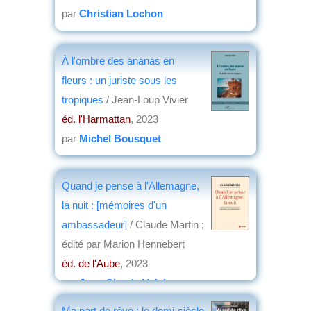
par
Christian Lochon
À l'ombre des ananas en
fleurs : un juriste sous les
tropiques
/ Jean-Loup Vivier
éd. l'Harmattan
, 2023
par
Michel Bousquet
Quand je pense à l'Allemagne,
la nuit : [mémoires d'un
ambassadeur]
/ Claude Martin ;
édité par Marion Hennebert
éd. de l'Aube
, 2023
par
Jean-Claude Voisin
Ma part de rêve : le demi-siècle