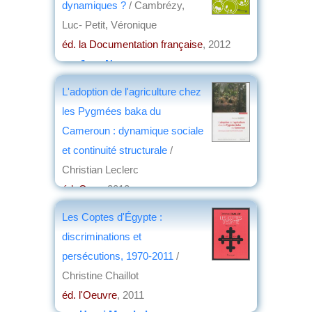
dynamiques ?
/ Cambrézy,
Luc- Petit, Véronique
éd. la Documentation française
, 2012
par
Jean Nemo
L'adoption de l'agriculture chez
les Pygmées baka du
Cameroun : dynamique sociale
et continuité structurale
/
Christian Leclerc
éd. Quæ
, 2012
par
François Bart
Les Coptes d'Égypte :
discriminations et
persécutions, 1970-2011
/
Christine Chaillot
éd. l'Oeuvre
, 2011