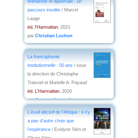
Méhariste et diplomate : un
parcours insolite
/ Marcel
Lauge
éd. l'Harmattan
, 2021
par
Christian Lochon
La francophonie
institutionnelle : 50 ans
/ sous
la direction de Christophe
Traisnel et Marielle A. Payaud
éd. L'Harmattan
, 2020
par
Jacques Legendre
L'éveil décisif de l'Afrique : il n'y
a pas d'autre choix que
l'espérance
/ Evelyne Stirn et
Olivier Stirn