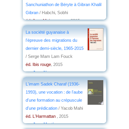
Sanchuniathon de Béryte à Gibran Khalil
Gibran
/ Habchi, Sobhi
éd. Jean Maisonneuve
, 2015
par
Christian Lochon
La société guyanaise à
l'épreuve des migrations du
dernier demi-siècle, 1965-2015
/ Serge Mam Lam Fouck
éd. Ibis rouge
, 2015
par
Jean Nemo
L'imam Sadek Charaf (1936-
1993), une vocation : de l'aube
d'une formation au crépuscule
d'une prédication
/ Yacob Mahi
éd. L'Harmattan
, 2015
par
Jean Martin