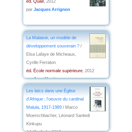
éd. Quae
, 2012
par
Jacques Arrignon
La Malaisie, un modèle de
développement souverain ?
/
Elsa Lafaye de Micheaux,
Cyrille Ferraton
éd. École normale supérieure
, 2012
par
Jean Martin
Les laïcs dans une Église
d'Afrique : l'oeuvre du cardinal
Malula, 1917-1989
/ Marco
Moerschbacher, Léonard Santedi
Kinkupu
éd. Karthala
, 2012