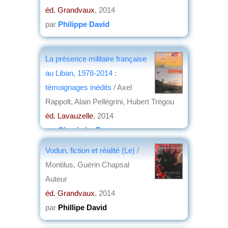
éd. Grandvaux
, 2014
par
Philippe David
La présence militaire française
au Liban, 1978-2014 :
témoignages inédits
/ Axel
Rappolt, Alain Pellégrini, Hubert Trégou
éd. Lavauzelle
, 2014
par
Claude Le Borgne
Vodun, fiction et réalité (Le)
/
Montilus, Guérin Chapsal
Auteur
éd. Grandvaux
, 2014
par
Phillipe David