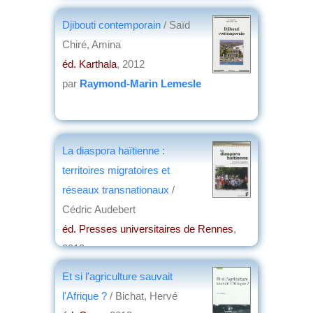
Djibouti contemporain
/ Saïd
Chiré, Amina
éd. Karthala
, 2012
par
Raymond-Marin Lemesle
La diaspora haïtienne :
territoires migratoires et
réseaux transnationaux
/
Cédric Audebert
éd. Presses universitaires de Rennes
,
2012
par
Jean Nemo
Et si l'agriculture sauvait
l'Afrique ?
/ Bichat, Hervé