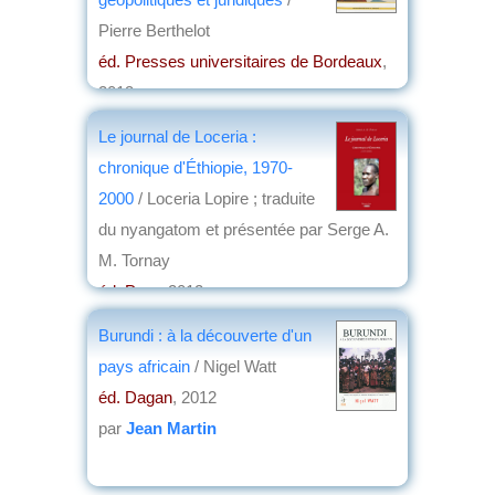
Pierre Berthelot
éd. Presses universitaires de Bordeaux
,
2013
par
Gérard Sivilia
Le journal de Loceria :
chronique d'Éthiopie, 1970-
2000
/ Loceria Lopire ; traduite
du nyangatom et présentée par Serge A.
M. Tornay
éd. Parc
, 2012
par
Hubert Loiseleur des Longchamps
Burundi : à la découverte d'un
pays africain
/ Nigel Watt
éd. Dagan
, 2012
par
Jean Martin