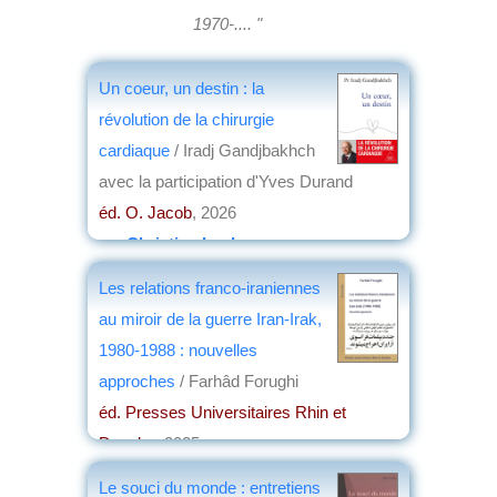
1970-.... "
Un coeur, un destin : la
révolution de la chirurgie
cardiaque
/ Iradj Gandjbakhch
avec la participation d'Yves Durand
éd. O. Jacob
, 2026
par
Christian Lochon
Les relations franco-iraniennes
au miroir de la guerre Iran-Irak,
1980-1988 : nouvelles
approches
/ Farhâd Forughi
éd. Presses Universitaires Rhin et
Danube
, 2025
par
Christian Lochon
Le souci du monde : entretiens