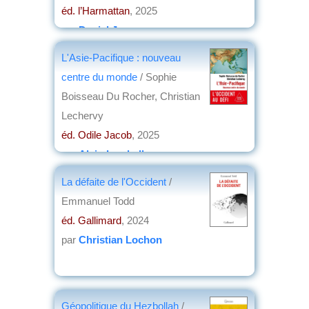
éd. l’Harmattan
, 2025
par
Daniel Jouanneau
L'Asie-Pacifique : nouveau
centre du monde
/ Sophie
Boisseau Du Rocher, Christian
Lechervy
éd. Odile Jacob
, 2025
par
Alain Lamballe
La défaite de l'Occident
/
Emmanuel Todd
éd. Gallimard
, 2024
par
Christian Lochon
Géopolitique du Hezbollah
/