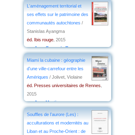
par
Christian Lochon
L'aménagement territorial et
ses effets sur le patrimoine des
communautés autochtones
/
Stanislas Ayangma
éd. Ibis rouge
, 2015
par
Jean-François Turenne
Miami la cubaine : géographie
d'une ville-carrefour entre les
Amériques
/ Jolivet, Violaine
éd. Presses universitaires de Rennes
,
2015
par
Jean Martin
Souffles de l'aurore (Les) :
acculturations et modernités au
Liban et au Proche-Orient : de