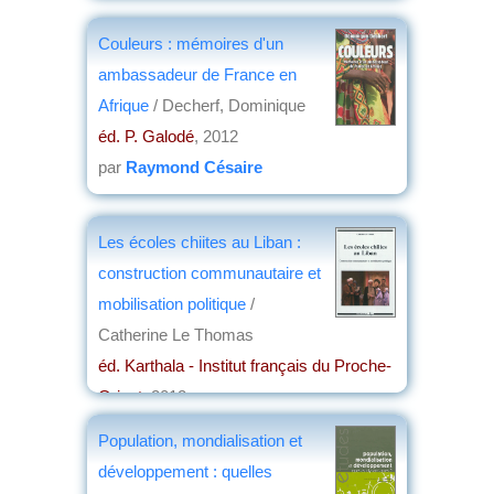
par
Joseph-Roger de Benoist
Couleurs : mémoires d'un
ambassadeur de France en
Afrique
/ Decherf, Dominique
éd. P. Galodé
, 2012
par
Raymond Césaire
Les écoles chiites au Liban :
construction communautaire et
mobilisation politique
/
Catherine Le Thomas
éd. Karthala - Institut français du Proche-
Orient
, 2012
par
Paul Blanc
Population, mondialisation et
développement : quelles