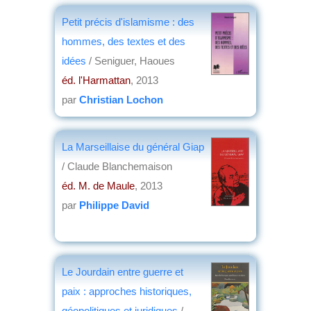
Petit précis d'islamisme : des
hommes, des textes et des
idées
/ Seniguer, Haoues
éd. l'Harmattan
, 2013
par
Christian Lochon
La Marseillaise du général Giap
/ Claude Blanchemaison
éd. M. de Maule
, 2013
par
Philippe David
Le Jourdain entre guerre et
paix : approches historiques,
géopolitiques et juridiques
/