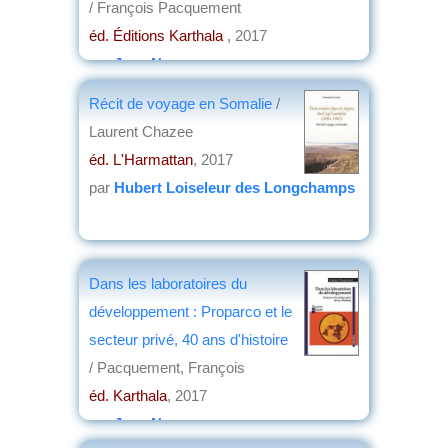
/ François Pacquement
éd. Éditions Karthala
, 2017
par
Jean Nemo
Récit de voyage en Somalie
/
Laurent Chazee
éd. L'Harmattan
, 2017
par
Hubert Loiseleur des Longchamps
Dans les laboratoires du
développement : Proparco et le
secteur privé, 40 ans d'histoire
/ Pacquement, François
éd. Karthala
, 2017
par
Jean Nemo