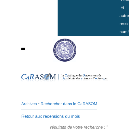
Et
autr
ress
numé
Archives
•
Rechercher dans le CaRASOM
Retour aux recensions du mois
résultats de votre recherche : "