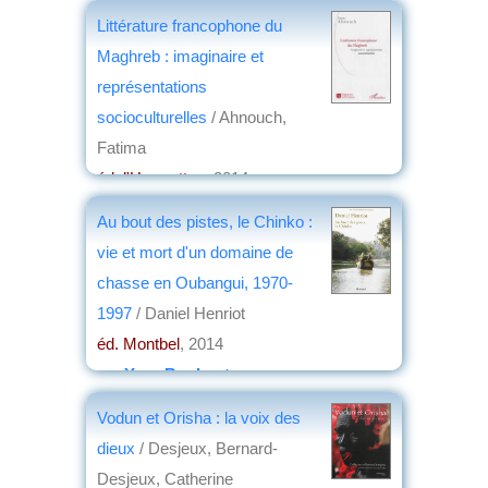
Littérature francophone du
Maghreb : imaginaire et
représentations
socioculturelles
/ Ahnouch,
Fatima
éd. l'Harmattan
, 2014
par
Jean Nemo
Au bout des pistes, le Chinko :
vie et mort d'un domaine de
chasse en Oubangui, 1970-
1997
/ Daniel Henriot
éd. Montbel
, 2014
par
Yves Boulvert
Vodun et Orisha : la voix des
dieux
/ Desjeux, Bernard-
Desjeux, Catherine