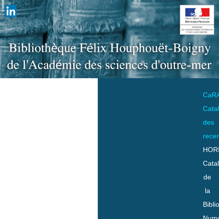
CaR
Cata
des
rece
HOR
Cata
de
la
Bibli
Numo