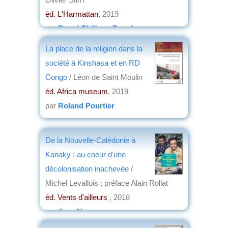
éd. L'Harmattan
, 2019
par
Raoul-Philippe Danaho
La place de la religion dans la
société à Kinshasa et en RD
Congo
/ Léon de Saint Moulin
éd. Africa museum
, 2019
par
Roland Pourtier
De la Nouvelle-Calédonie à
Kanaky : au coeur d'une
décolonisation inachevée
/
Michel Levallois ; préface Alain Rollat
éd. Vents d'ailleurs
, 2018
par
Jean Nemo