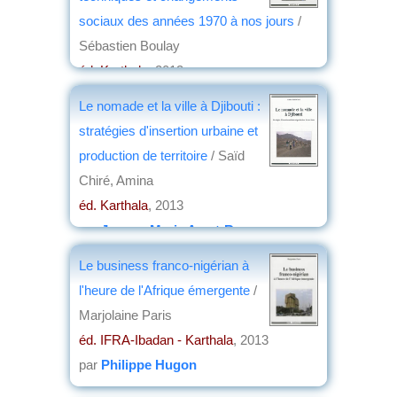
sociaux des années 1970 à nos jours
/
Sébastien Boulay
éd. Karthala
, 2013
par
Alain Jeudy de Grissac
Le nomade et la ville à Djibouti :
stratégies d'insertion urbaine et
production de territoire
/ Saïd
Chiré, Amina
éd. Karthala
, 2013
par
Jeanne-Marie Amat-Roze
Le business franco-nigérian à
l'heure de l'Afrique émergente
/
Marjolaine Paris
éd. IFRA-Ibadan - Karthala
, 2013
par
Philippe Hugon