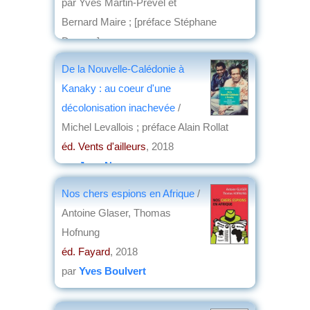
par Yves Martin-Prével et
Bernard Maire ; [préface Stéphane
Devaux]
éd. Karthala
, 2018
De la Nouvelle-Calédonie à
par
Jean Nemo
Kanaky : au coeur d'une
décolonisation inachevée
/
Michel Levallois ; préface Alain Rollat
éd. Vents d'ailleurs
, 2018
par
Jean Nemo
Nos chers espions en Afrique
/
Antoine Glaser, Thomas
Hofnung
éd. Fayard
, 2018
par
Yves Boulvert