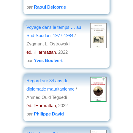
par
Raoul Delcorde
Voyage dans le temps … au
Sud-Soudan, 1977-1984
/
Zygmunt L. Ostrowski
éd. l’Harmattan
, 2022
par
Yves Boulvert
Regard sur 34 ans de
diplomatie mauritanienne
/
Ahmed Ould Teguedi
éd. l'Harmattan
, 2022
par
Philippe David