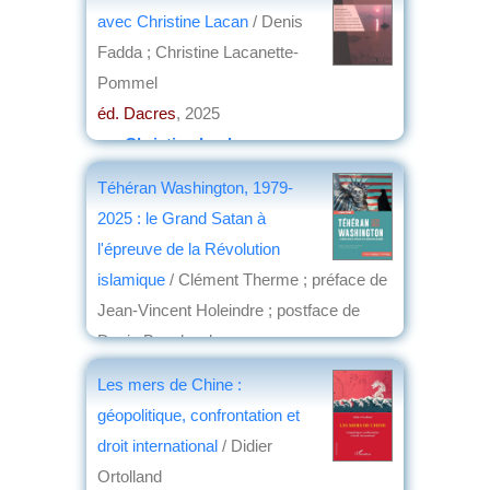
avec Christine Lacan
/ Denis
Fadda ; Christine Lacanette-
Pommel
éd. Dacres
, 2025
par
Christian Lochon
Téhéran Washington, 1979-
2025 : le Grand Satan à
l'épreuve de la Révolution
islamique
/ Clément Therme ; préface de
Jean-Vincent Holeindre ; postface de
Denis Bauchard
éd. Maisonneuve & Larose
, 2025
Les mers de Chine :
par
Christian Lochon
géopolitique, confrontation et
droit international
/ Didier
Ortolland