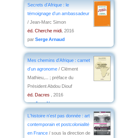
Secrets d'Afrique : le
témoignage d'un ambassadeur
/ Jean-Marc Simon
éd. Cherche midi
, 2016
par
Serge Arnaud
Mes chemins d'Afrique : carnet
d'un agronome
/ Clément
Mathieu,... ; préface du
Président Abdou Diouf
éd. Dacres
, 2016
par
Jean Nemo
L'histoire n'est pas donnée : art
contemporain et postcolonialité
en France
/ sous la direction de