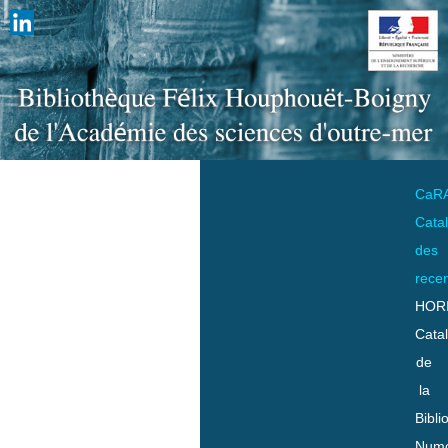
CaR
Cata
des
rece
HOR
Cata
de
la
Bibli
Numo