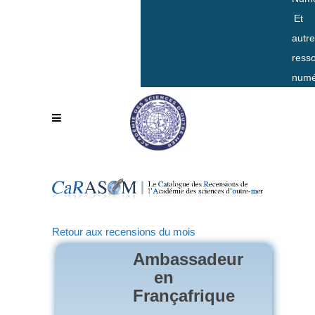
Et
autr
ress
numé
Retour aux recensions du mois
Ambassadeur
en
Françafrique