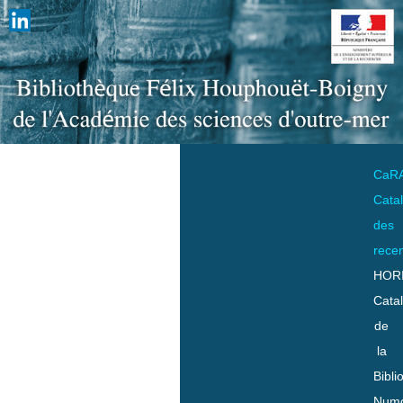
CaR
Cata
des
rece
HOR
Cata
de
la
Bibli
Numo