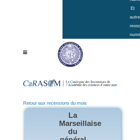
Et
autr
ress
numé
Retour aux recensions du mois
La
Marseillaise
du
général