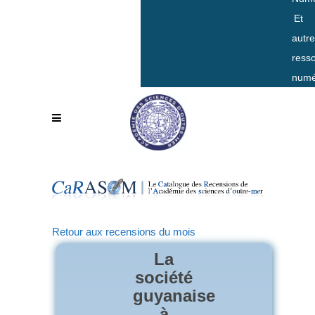
Et
autr
ress
numé
Retour aux recensions du mois
La
société
guyanaise
à