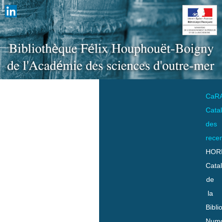
CaR
Cata
des
rece
HOR
Cata
de
la
Bibli
Numo