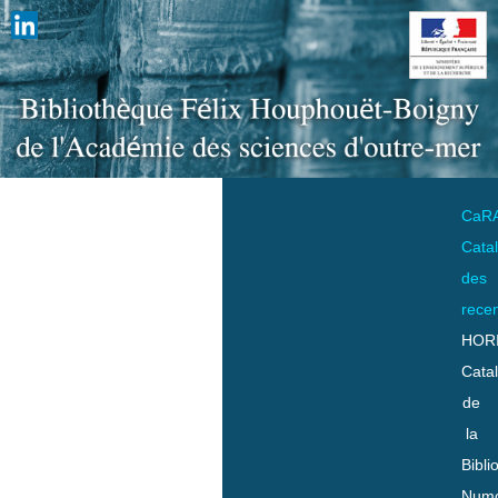
CaR
Cata
des
rece
HOR
Cata
de
la
Bibli
Numo