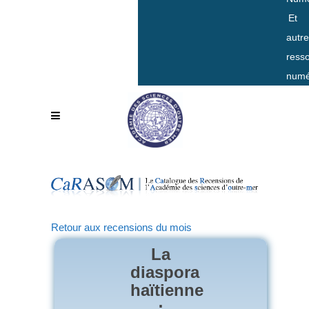
Et
autr
ress
numé
Retour aux recensions du mois
La
diaspora
haïtienne
: