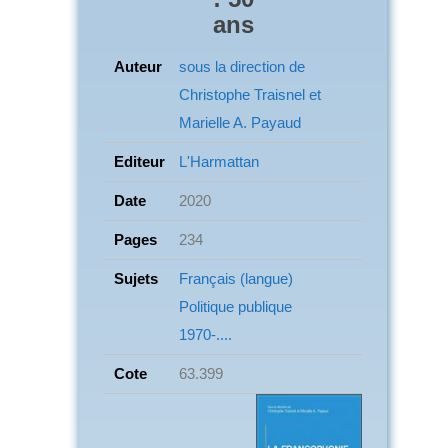
ans
Auteur
sous la direction de
Christophe Traisnel et
Marielle A. Payaud
Editeur
L'Harmattan
Date
2020
Pages
234
Sujets
Français (langue)
Politique publique
1970-....
Cote
63.399