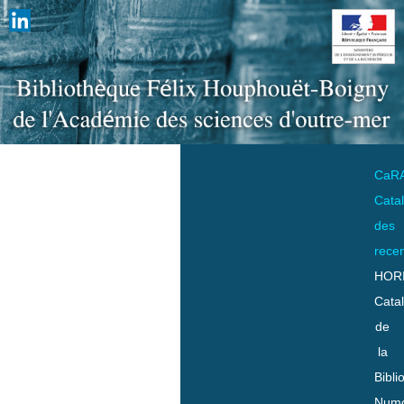
CaR
Cata
des
rece
HOR
Cata
de
la
Bibli
Numo