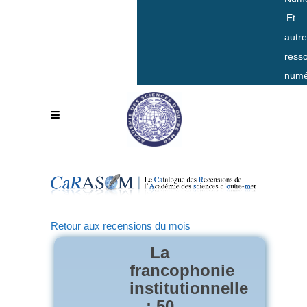
Et
autr
ress
numé
Retour aux recensions du mois
La
francophonie
institutionnelle
: 50