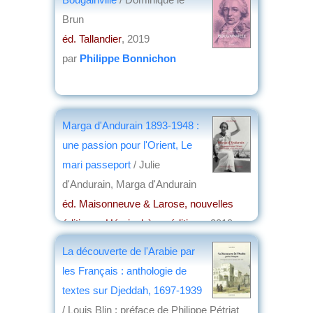
Brun
éd. Tallandier
, 2019
par
Philippe Bonnichon
Marga d'Andurain 1893-1948 :
une passion pour l'Orient, Le
mari passeport
/ Julie
d'Andurain, Marga d'Andurain
éd. Maisonneuve & Larose, nouvelles
éditions , Hémisphères éditions
, 2019
par
Claude Briand-Ponsart
La découverte de l'Arabie par
les Français : anthologie de
textes sur Djeddah, 1697-1939
/ Louis Blin ; préface de Philippe Pétriat