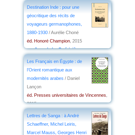
Destination Inde : pour une
géocritique des récits de
voyageurs germanophones,
1880-1930
/ Aurélie Choné
éd. Honoré Champion
, 2015
par
Jean de La Guérivière
Les Français en Égypte : de
l’Orient romantique aux
modernités arabes
/ Daniel
Lançon
éd. Presses universitaires de Vincennes
,
2015
par
Annie Krieger-Krynicki
Lettres de Sanga : à André
Schaeffner, Michel Leiris,
Marcel Mauss, Georges Henri