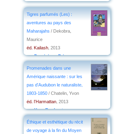
Tigres parfumés (Les) :
aventures au pays des
Maharajahs
/ Dekobra,
Maurice
éd. Kailash
, 2013
par
Dominique Prince
Promenades dans une
Amérique naissante : sur les
pas d'Audubon le naturaliste,
1803-1850
/ Chatelin, Yvon
éd. l'Harmattan
, 2013
par
Yves Boulvert
Éthique et esthétique du récit
de voyage à la fin du Moyen