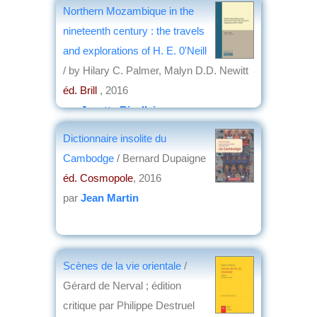
Northern Mozambique in the
nineteenth century : the travels
and explorations of H. E. 0'Neill
/ by Hilary C. Palmer, Malyn D.D. Newitt
éd. Brill
, 2016
par
Josette Rivallain
Dictionnaire insolite du
Cambodge
/ Bernard Dupaigne
éd. Cosmopole
, 2016
par
Jean Martin
Scènes de la vie orientale
/
Gérard de Nerval ; édition
critique par Philippe Destruel