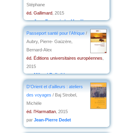
Stéphane
éd. Gallimard
, 2015
par
Jean-François Le Mouël
Passeport santé pour l'Afrique
/
Aubry, Pierre- Gaüzère,
Bernard-Alex
éd. Éditions universitaires européennes
,
2015
par
Miloud Belkaïd
D'Orient et d'ailleurs : ateliers
des voyages
/ Baj Strobel,
Michèle
éd. l'Harmattan
, 2015
par
Jean-Pierre Dedet