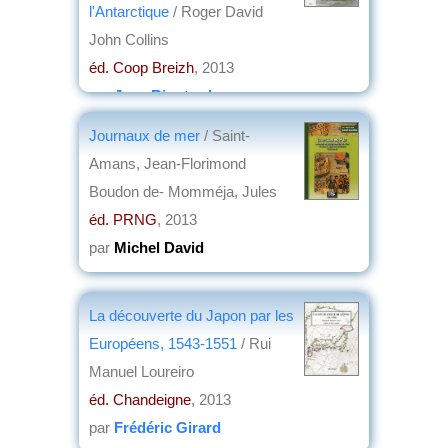
l'Antarctique
/ Roger David
John Collins
éd. Coop Breizh
, 2013
par
Jean Rigotard
Journaux de mer
/ Saint-
Amans, Jean-Florimond
Boudon de- Momméja, Jules
éd. PRNG
, 2013
par
Michel David
La découverte du Japon par les
Européens, 1543-1551
/ Rui
Manuel Loureiro
éd. Chandeigne
, 2013
par
Frédéric Girard