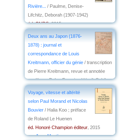
Rivière...
/ Paulme, Denise-
Lifchitz, Deborah (1907-1942)
éd. CNRS
, 2015
par
Bernard Dupaigne
Deux ans au Japon (1876-
1878) : journal et
correspondance de Louis
Kreitmann, officier du génie
/ transcription
de Pierre Kreitmann, revue et annotée
par Kaoru Baba, Francine Hérail, Sekiko
Matsuzaki-Petitmengin, Elisabeth
Voyage, vitesse et altérité
Weinberg de Touchet
selon Paul Morand et Nicolas
éd. Collège de France, Institut des hautes
Bouvier
/ Halia Koo ; préface
études japonaises
, 2015
de Roland Le Huenen
par
Frédéric Girard
éd. Honoré Champion éditeur
, 2015
par
Jean Martin