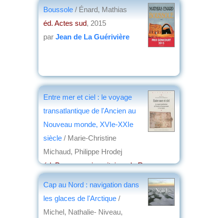
par
Denis Vialou
Boussole
/ Énard, Mathias
éd. Actes sud
, 2015
par
Jean de La Guérivière
Entre mer et ciel : le voyage
transatlantique de l'Ancien au
Nouveau monde, XVIe-XXIe
siècle
/ Marie-Christine
Michaud, Philippe Hrodej
éd. Presses universitaires de Rennes
,
2015
Cap au Nord : navigation dans
par
Philippe Bonnichon
les glaces de l'Arctique
/
Michel, Nathalie- Niveau,