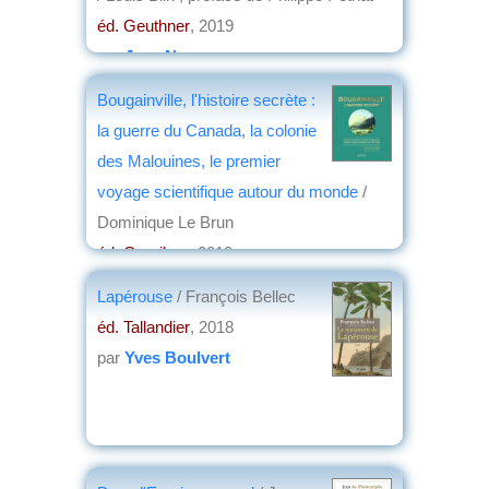
éd. Geuthner
, 2019
par
Jean Nemo
Bougainville, l'histoire secrète :
la guerre du Canada, la colonie
des Malouines, le premier
voyage scientifique autour du monde
/
Dominique Le Brun
éd. Omnibus
, 2019
par
Jean de La Guérivière
Lapérouse
/ François Bellec
éd. Tallandier
, 2018
par
Yves Boulvert