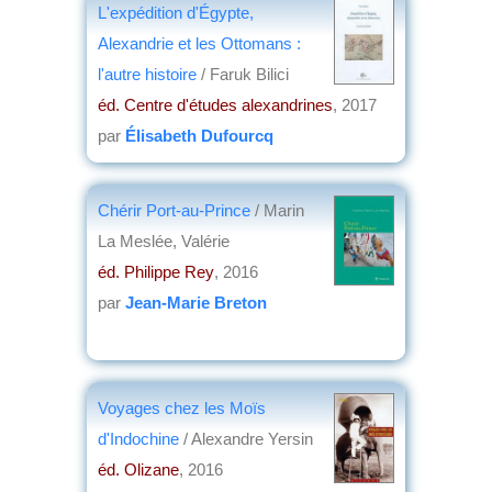
L'expédition d'Égypte,
par
Josette Rivallain
Alexandrie et les Ottomans :
l'autre histoire
/ Faruk Bilici
éd. Centre d'études alexandrines
, 2017
par
Élisabeth Dufourcq
Chérir Port-au-Prince
/ Marin
La Meslée, Valérie
éd. Philippe Rey
, 2016
par
Jean-Marie Breton
Voyages chez les Moïs
d'Indochine
/ Alexandre Yersin
éd. Olizane
, 2016