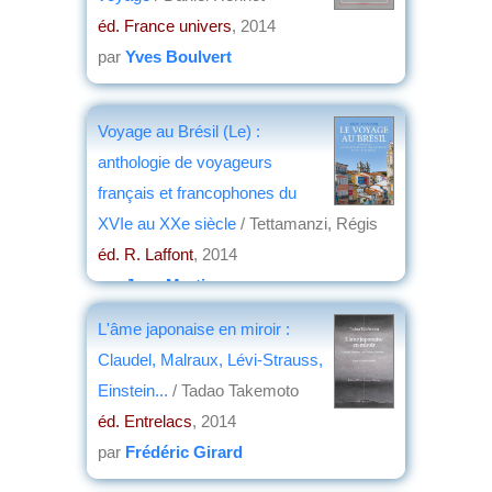
éd. France univers
, 2014
par
Yves Boulvert
Voyage au Brésil (Le) :
anthologie de voyageurs
français et francophones du
XVIe au XXe siècle
/ Tettamanzi, Régis
éd. R. Laffont
, 2014
par
Jean Martin
L'âme japonaise en miroir :
Claudel, Malraux, Lévi-Strauss,
Einstein...
/ Tadao Takemoto
éd. Entrelacs
, 2014
par
Frédéric Girard