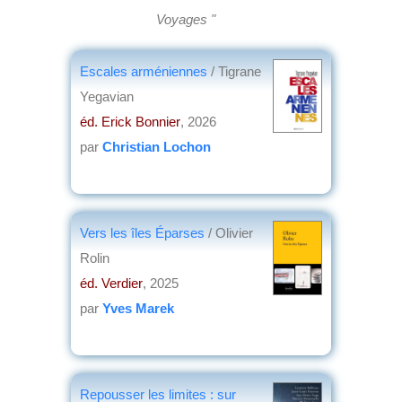
Voyages "
Escales arméniennes
/ Tigrane
Yegavian
éd. Erick Bonnier
, 2026
par
Christian Lochon
Vers les îles Éparses
/ Olivier
Rolin
éd. Verdier
, 2025
par
Yves Marek
Repousser les limites : sur