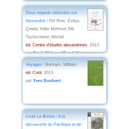
Deux regards ottomans sur
Alexandrie
/ Pirî Reis- Evliya
Çelebi, Hâfiz Mehmet Zillî-
Tuchscherer, Michel
éd. Centre d'études alexandrines
, 2013
par
Annie Krieger-Krynicki
Voyages
/ Bartram, William
éd. Corti
, 2013
par
Yves Boulvert
Louis Le Breton : à la
découverte du Pacifique et de