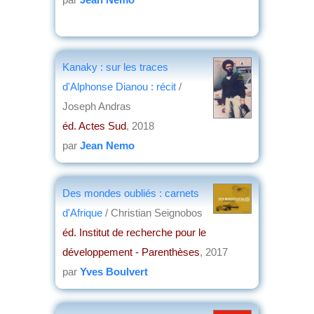
Kanaky : sur les traces
d'Alphonse Dianou : récit
/
Joseph Andras
éd. Actes Sud
, 2018
par
Jean Nemo
Des mondes oubliés : carnets
d'Afrique
/ Christian Seignobos
éd. Institut de recherche pour le
développement - Parenthèses
, 2017
par
Yves Boulvert