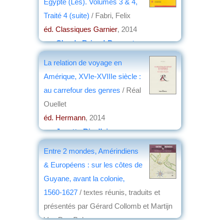
Égypte (Les). Volumes 3 & 4,
Traité 4 (suite)
/ Fabri, Felix
éd. Classiques Garnier
, 2014
par
Claude Briand-Ponsart
La relation de voyage en
Amérique, XVIe-XVIIIe siècle :
au carrefour des genres
/ Réal
Ouellet
éd. Hermann
, 2014
par
Josette Rivallain
Entre 2 mondes, Amérindiens
& Européens : sur les côtes de
Guyane, avant la colonie,
1560-1627
/ textes réunis, traduits et
présentés par Gérard Collomb et Martijn
Van Den Bel