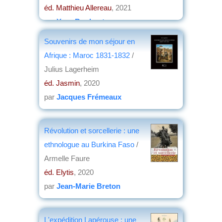
éd. Matthieu Allereau
, 2021
par
Yves Boulvert
Souvenirs de mon séjour en
Afrique : Maroc 1831-1832
/
Julius Lagerheim
éd. Jasmin
, 2020
par
Jacques Frémeaux
Révolution et sorcellerie : une
ethnologue au Burkina Faso
/
Armelle Faure
éd. Elytis
, 2020
par
Jean-Marie Breton
L'expédition Lapérouse : une