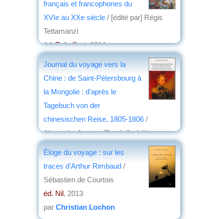
français et francophones du
XVIe au XXe siècle
/ [édité par] Régis
Tettamanzi
éd. R. Laffont
, 2014
par
Jean Martin
Journal du voyage vers la
Chine : de Saint-Pétersbourg à
la Mongolie : d'après le
Tagebuch von der
chinesischen Reise, 1805-1806
/
Alexander Amatus Thesleff ; édition
préparée par Michel Cadot et Carole
Éloge du voyage : sur les
Chapin ; avec la collaboration
traces d'Arthur Rimbaud
/
d'Alexancre Stroev et Pierre Besnard
Sébastien de Courtois
éd. SPM
, 2014
éd. Nil
, 2013
par
Jean Martin
par
Christian Lochon