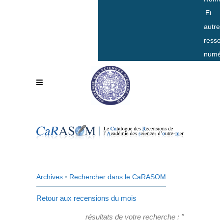
Et
autr
ress
numé
Archives
•
Rechercher dans le CaRASOM
Retour aux recensions du mois
résultats de votre recherche : "