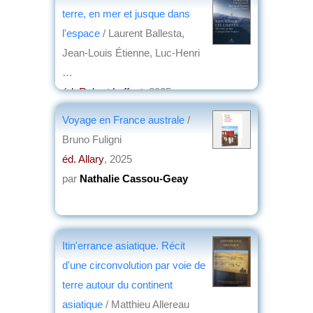
terre, en mer et jusque dans
l'espace
/ Laurent Ballesta,
Jean-Louis Étienne, Luc-Henri
…
éd. Robert Laffont
, 2025
par
Nathalie Cassou-Geay
Voyage en France australe
/
Bruno Fuligni
éd. Allary
, 2025
par
Nathalie Cassou-Geay
Itin'errance asiatique. Récit
d'une circonvolution par voie de
terre autour du continent
asiatique
/ Matthieu Allereau