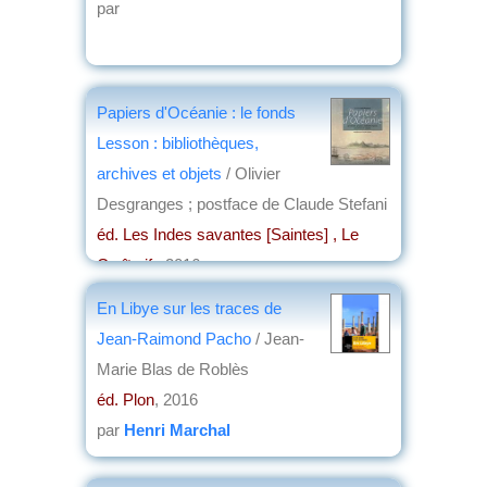
par
Papiers d'Océanie : le fonds
Lesson : bibliothèques,
archives et objets
/ Olivier
Desgranges ; postface de Claude Stefani
éd. Les Indes savantes [Saintes] , Le
Croît vif
, 2016
par
Josette Rivallain
En Libye sur les traces de
Jean-Raimond Pacho
/ Jean-
Marie Blas de Roblès
éd. Plon
, 2016
par
Henri Marchal