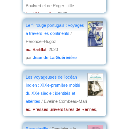
Boulvert et de Roger Little
éd. L'Harmattan
, 2020
par
Jean Nemo
Le fil rouge portugais : voyages
à travers les continents
/
Péroncel-Hugoz
éd. Bartillat
, 2020
par
Jean de La Guérivière
Les voyageuses de l'océan
Indien : XIXe-première moitié
du XXe siècle : identités et
altérités
/ Éveline Combeau-Mari
éd. Presses universitaires de Rennes
,
2019
par
Josette Rivallain
Bougainville
/ Dominique le