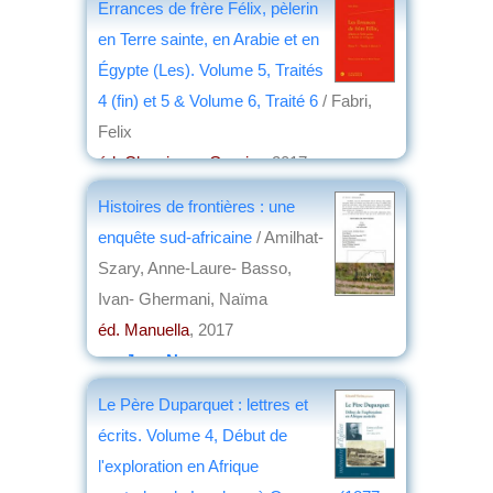
Errances de frère Félix, pèlerin
en Terre sainte, en Arabie et en
Égypte (Les). Volume 5, Traités
4 (fin) et 5 & Volume 6, Traité 6
/ Fabri,
Felix
éd. Classiques Garnier
, 2017
par
Claude Briand-Ponsart
Histoires de frontières : une
enquête sud-africaine
/ Amilhat-
Szary, Anne-Laure- Basso,
Ivan- Ghermani, Naïma
éd. Manuella
, 2017
par
Jean Nemo
Le Père Duparquet : lettres et
écrits. Volume 4, Début de
l'exploration en Afrique