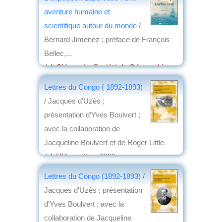
aventure humaine et
scientifique autour du monde
/
Bernard Jimenez ; préface de François
Bellec,...
éd. Glénat ; La Société de Géographie
,
2020
Lettres du Congo ( 1892-1893)
par
Emmanuel Desclèves
/ Jacques d'Uzès ;
présentation d'Yves Boulvert ;
avec la collaboration de
Jacqueline Boulvert et de Roger Little
éd. L'Harmattan
, 2020
par
Josette Rivallain
Lettres du Congo (1892-1893)
/
Jacques d'Uzès ; présentation
d'Yves Boulvert ; avec la
collaboration de Jacqueline