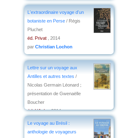
éd. CTHS
, 2014
L'extraordinaire voyage d'un
par
Josette Rivallain
botaniste en Perse
/ Régis
Pluchet
éd. Privat
, 2014
par
Christian Lochon
Lettre sur un voyage aux
Antilles et autres textes
/
Nicolas Germain Léonard ;
présentation de Gwenaëlle
Boucher
éd. L'Aube
, 2014
par
Jean Martin
Le voyage au Brésil :
anthologie de voyageurs