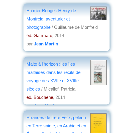
En mer Rouge : Henry de
Monfreid, aventurier et
photographe
/ Guillaume de Monfreid
éd. Gallimard
, 2014
par
Jean Martin
Malte à l'horizon : les îles
maltaises dans les récits de
voyage des XVIIe et XVIIIe
siècles
/ Micallef, Patricia
éd. Bouchène
, 2014
par
Jean Martin
Errances de frère Félix, pèlerin
en Terre sainte, en Arabie et en