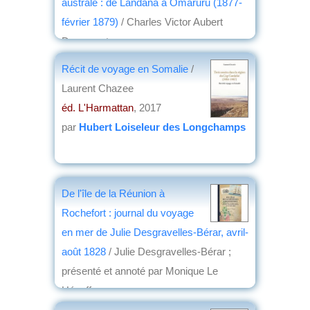
australe : de Landana à Omaruru (1877-
février 1879)
/ Charles Victor Aubert
Duparquet
éd. Karthala
, 2017
Récit de voyage en Somalie
/
par
René Tabard
Laurent Chazee
éd. L'Harmattan
, 2017
par
Hubert Loiseleur des Longchamps
De l'île de la Réunion à
Rochefort : journal du voyage
en mer de Julie Desgravelles-Bérar, avril-
août 1828
/ Julie Desgravelles-Bérar ;
présenté et annoté par Monique Le
Hénaff
éd. La Geste
, 2017