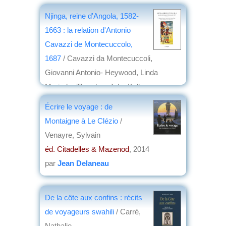
Njinga, reine d'Angola, 1582-
1663 : la relation d'Antonio
Cavazzi de Montecuccolo,
1687
/ Cavazzi da Montecuccoli,
Giovanni Antonio- Heywood, Linda
Marinda- Thornton, John Kelly
éd. Chandeigne
, 2014
Écrire le voyage : de
par
Jean Martin
Montaigne à Le Clézio
/
Venayre, Sylvain
éd. Citadelles & Mazenod
, 2014
par
Jean Delaneau
De la côte aux confins : récits
de voyageurs swahili
/ Carré,
Nathalie