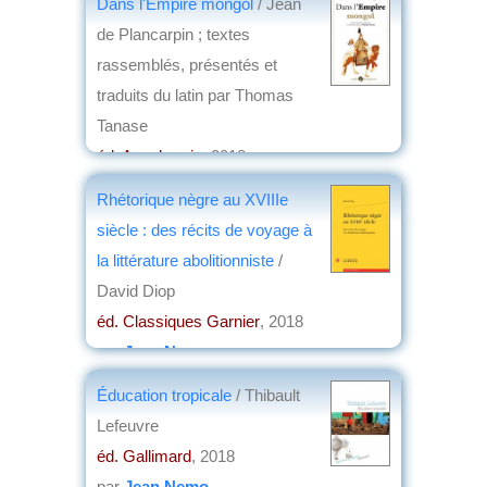
Dans l'Empire mongol
/ Jean
de Plancarpin ; textes
rassemblés, présentés et
traduits du latin par Thomas
Tanase
éd. Anacharsis
, 2018
par
Yves Boulvert
Rhétorique nègre au XVIIIe
siècle : des récits de voyage à
la littérature abolitionniste
/
David Diop
éd. Classiques Garnier
, 2018
par
Jean Nemo
Éducation tropicale
/ Thibault
Lefeuvre
éd. Gallimard
, 2018
par
Jean Nemo