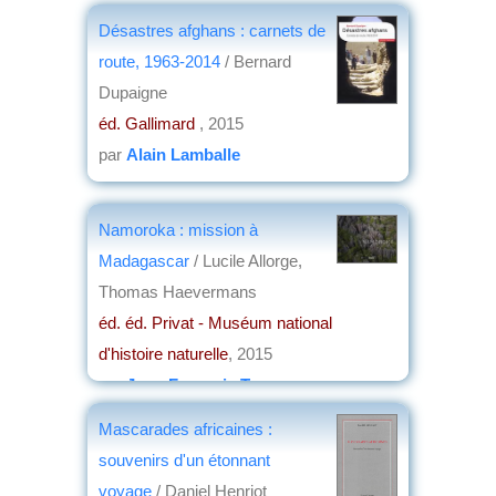
Désastres afghans : carnets de
route, 1963-2014
/ Bernard
Dupaigne
éd. Gallimard
, 2015
par
Alain Lamballe
Namoroka : mission à
Madagascar
/ Lucile Allorge,
Thomas Haevermans
éd. éd. Privat - Muséum national
d'histoire naturelle
, 2015
par
Jean-François Turenne
Mascarades africaines :
souvenirs d'un étonnant
voyage
/ Daniel Henriot