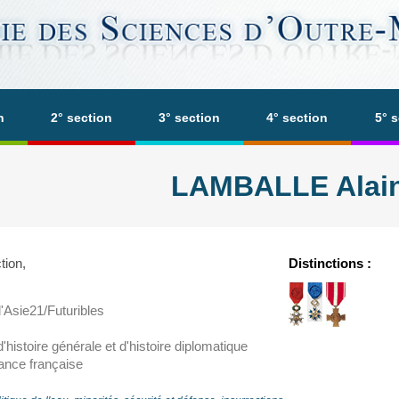
n
2° section
3° section
4° section
5° 
LAMBALLE Alai
tion,
Distinctions :
'Asie21/Futuribles
histoire générale et d'histoire diplomatique
nce française