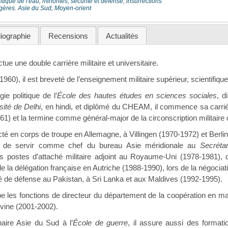
itique de l'eau, minorités, sécurité et défense, insurrections
ngères. Asie du Sud, Moyen-orient
liographie
Recensions
Actualités
tue une double carrière militaire et universitaire.
1960), il est breveté de l’enseignement militaire supérieur, scientifiqu
ie politique de l’
École des hautes études en sciences sociales
, d
sité de Delhi
, en hindi, et diplômé du CHEAM, il commence sa carr
61) et la termine comme général-major de la circonscription militair
ecté en corps de troupe en Allemagne, à Villingen (1970-1972) et Berlin 
t de servir comme chef du bureau Asie méridionale au
Secréta
 postes d’attaché militaire adjoint au Royaume-Uni (1978-1981), 
 de la délégation française en Autriche (1988-1990), lors de la négocia
é de défense au Pakistan, à Sri Lanka et aux Maldives (1992-1995).
ccupe les fonctions de directeur du département de la coopération en 
vine (2001-2002).
aire Asie du Sud à l’
École de guerre
, il assure aussi des formatio