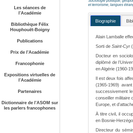
Sociologie politique, géopol
et terrorisme, langues étra
Les séances de
l’Académie
Biographie
Bib
Bibliothèque Félix
Houphouët-Boigny
Alain Lamballe effec
Publications
Sorti de
Saint-Cyr
(
Prix de l’Académie
Docteur en sociolog
diplômé de l’
Univer
Francophonie
en Algérie (1960-19
Expositions virtuelles de
Il est deux fois aff
l’Académie
(1965-1969) avan
successivement les
Partenaires
conseiller militaire
Dictionnaire de l’ASOM sur
Europe, et d'attach
les parlers francophones
À titre civil, il o
en Bosnie-Herzégo
Directeur du sémin