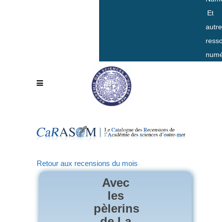
Et
autr
ress
numé
Retour aux recensions du mois
Avec
les
pèlerins
de La