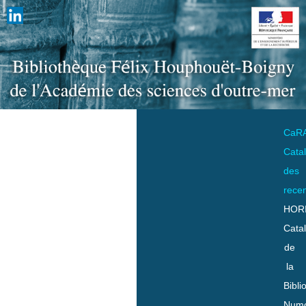
CaR
Cata
des
rece
HOR
Cata
de
la
Bibli
Numo