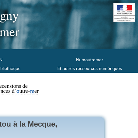
N
Numoutremer
ibliothèque
Et autres ressources numériques
tou à la Mecque,