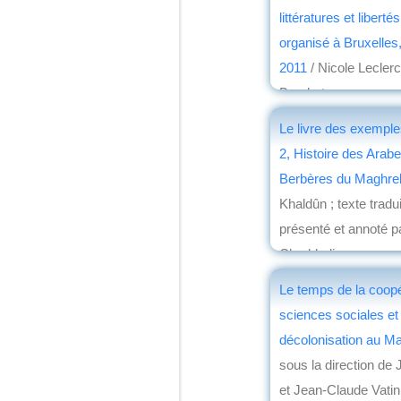
par
Jean Martin
littératures et liberté
organisé à Bruxelles
2011
/ Nicole Lecler
Boudart
éd. PIE-P. Lang
, 201
Le livre des exempl
par
Christian Loch
2, Histoire des Arab
Berbères du Maghre
Khaldûn ; texte tradui
présenté et annoté 
Cheddadi
éd. Gallimard
, 2012
Le temps de la coopé
par
Jean Martin
sciences sociales et
décolonisation au M
sous la direction de
et Jean-Claude Vatin