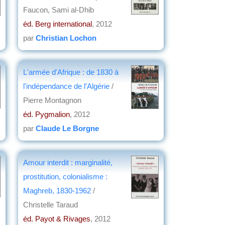
d'outre-mer
, 2013
Faucon, Sami al-Dhib
par
Colette Roubet
éd. Berg international
, 2012
par
Christian Lochon
L'armée d'Afrique : de 1830 à
l'indépendance de l'Algérie
/
Pierre Montagnon
éd. Pygmalion
, 2012
par
Claude Le Borgne
Amour interdit : marginalité,
prostitution, colonialisme :
Maghreb, 1830-1962
/
Christelle Taraud
éd. Payot & Rivages
, 2012