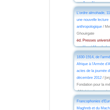
par
Jean Nemo
L'ordre almohade, 11
une nouvelle lecture
anthropologique
/ Me
Ghouirgate
éd. Presses universit
par
Henri Marchal
1830-1914, de l'arm
Afrique à l'Armée d'A
actes de la journée d
décembre 2012
/ [or
Fondation pour la mé
d'Algérie, des comba
Tunisie]
Francophonies d'Eur
éd. Riveneuve
, 2014
Maghreb et du Machr