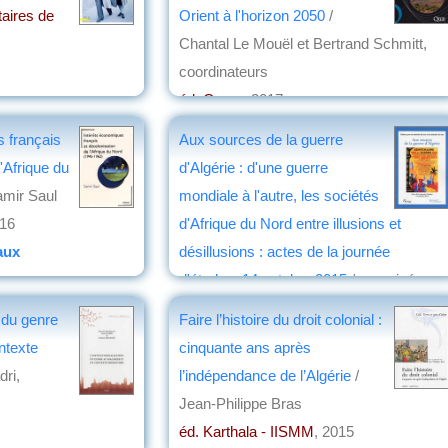
taires de
Orient à l'horizon 2050
/
Chantal Le Mouël et Bertrand Schmitt,
coordinateurs
éd. Quae
, 2017
par
Roland Pourtier
 français
Aux sources de la guerre
l'Afrique du
d'Algérie : d'une guerre
amir Saul
mondiale à l'autre, les sociétés
016
d'Afrique du Nord entre illusions et
aux
désillusions : actes de la journée
d'études, 14 octobre 2015
/ organisée par
la Fondation pour la mémoire de la guerr
n du genre
Faire l’histoire du droit colonial :
d'Algérie, des combats du Maroc et de
ntexte
cinquante ans après
Tunisie
dri,
l’indépendance de l’Algérie
/
éd. Riveneuve
, 2016
Jean-Philippe Bras
par
Jean Martin
éd. Karthala - IISMM
, 2015