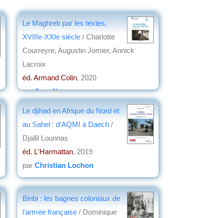
Le Maghreb par les textes,
XVIIIe-XXIe siècle
/ Charlotte
Courreyre, Augustin Jomier, Annick
Lacroix
éd. Armand Colin
, 2020
par
Jean Nemo
Le djihad en Afrique du Nord et
au Sahel : d'AQMI à Daech
/
Djallil Lounnas
éd. L'Harmattan
, 2019
par
Christian Lochon
Biribi : les bagnes coloniaux de
l'armée française
/ Dominique