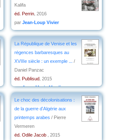
Kalifa
éd. Perrin
, 2016
par
Jean-Loup Vivier
La République de Venise et les
régences barbaresques au
XVIIIe siècle : un exemple ...
/
Daniel Panzac
éd. Publisud
, 2015
par
Anne-Marie Moulin
e
Le choc des décolonisations :
de la guerre d'Algérie aux
printemps arabes
/ Pierre
Vermeren
éd. Odile Jacob
, 2015