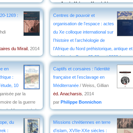
par
Annie Krieger-Krynicki
20-1269 :
Centres de pouvoir et
organisation de l'espace : actes
hdi
du Xe colloque international sur
l'histoire et l'archéologie de
aires du Mirail
, 2014
l'Afrique du Nord préhistorique, antique et
médiévale, Caen, 25-28 mai 2009
/
Claude Briand-Ponsart
ée en
Captifs et corsaires : l'identité
éd. Presses universitaires de Caen
, 2014
frique :
française et l'esclavage en
par
Jean-Pierre Faure
'étude, 10
Méditerranée
/ Weiss, Gillian
ganisée par la
éd. Anacharsis
, 2014
moire de la guerre
par
Philippe Bonnichon
ts du Maroc et de la
ope, du
Missions chrétiennes en terre
ek :
d'islam, XVIIe-XXe siècles :