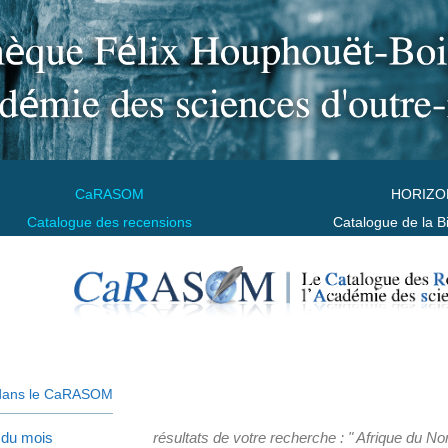
CaRASOM
HORIZO
Catalogue des recensions
Catalogue de la B
dans le CaRASOM
 du mois
résultats de votre recherche : " Afrique du No