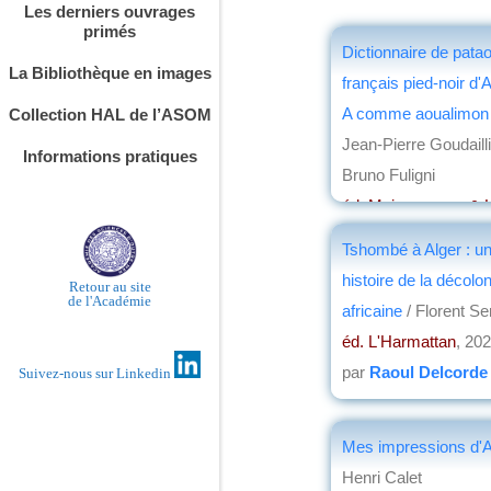
Les derniers ouvrages
primés
Dictionnaire de pata
La Bibliothèque en images
français pied-noir d'A
A comme aoualimon à
Collection HAL de l’ASOM
Jean-Pierre Goudailli
Informations pratiques
Bruno Fuligni
éd. Maisonneuve & 
par
Jacques Fréme
Tshombé à Alger : un
histoire de la décolon
Retour au site
de l'Académie
africaine
/ Florent S
éd. L'Harmattan
, 20
par
Raoul Delcorde
Suivez-nous sur Linkedin
Mes impressions d'A
Henri Calet