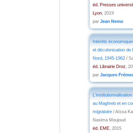
éd. Presses universi
Lyon
, 2019
par
Jean Nemo
Intérêts économiques
et décolonisation de 
Nord, 1945-1962
/ S
éd. Librairie Droz
, 2
par
Jacques Fréme
L'institutionnalisatio
au Maghreb et en co
migratoire
/ Aïssa Ka
Nasima Moujoud
éd. EME
, 2015