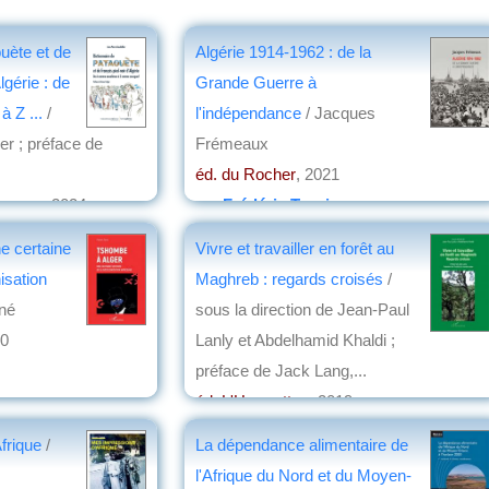
ouète et de
Algérie 1914-1962 : de la
lgérie : de
Grande Guerre à
 Z ...
/
l'indépendance
/ Jacques
er ; préface de
Frémeaux
éd. du Rocher
, 2021
Larose
, 2024
par
Frédéric Turpin
aux
e certaine
Vivre et travailler en forêt au
isation
Maghreb : regards croisés
/
ené
sous la direction de Jean-Paul
20
Lanly et Abdelhamid Khaldi ;
préface de Jack Lang,...
éd. L'Harmattan
, 2019
par
Michel Bousquet
frique
/
La dépendance alimentaire de
l'Afrique du Nord et du Moyen-