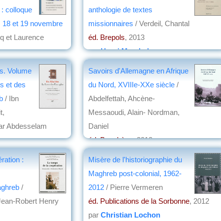
s : colloque
anthologie de textes
, 18 et 19 novembre
missionnaires
/ Verdeil, Chantal
cq et Laurence
éd. Brepols
, 2013
par
Henri Marchal
3
es. Volume
Savoirs d'Allemagne en Afrique
on
es et des
du Nord, XVIIIe-XXe siècle
/
b
/ Ibn
Abdelfettah, Ahcène-
t,
Messaoudi, Alain- Nordman,
par Abdesselam
Daniel
éd. Bouchène
, 2012
par
Philippe David
ration :
Misère de l'historiographie du
Maghreb post-colonial, 1962-
aghreb
/
2012
/ Pierre Vermeren
 Jean-Robert Henry
éd. Publications de la Sorbonne
, 2012
par
Christian Lochon