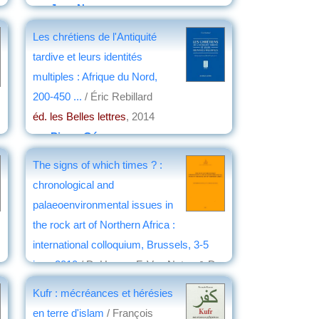
par
Jean Nemo
Les chrétiens de l'Antiquité
tardive et leurs identités
multiples : Afrique du Nord,
200-450 ...
/ Éric Rebillard
éd. les Belles lettres
, 2014
par
Pierre Gény
The signs of which times ? :
chronological and
palaeoenvironmental issues in
the rock art of Northern Africa :
international colloquium, Brussels, 3-5
june 2010
/ D. Huyge, F. Van Noten & D.
Swinne, editors
Kufr : mécréances et hérésies
éd. Académie royale des sciences
en terre d'islam
/ François