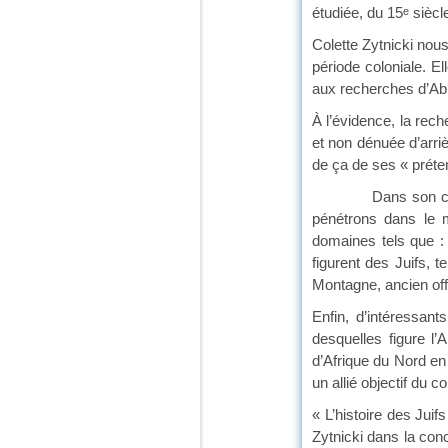
étudiée, du 15
siècl
e
Colette Zytnicki nous
période coloniale. E
aux recherches d’Ab
À l’évidence, la rech
et non dénuée d’arri
de ça de ses « préten
Dans son chapitre 
pénétrons dans le m
domaines tels que : l
figurent des Juifs,
Montagne, ancien of
Enfin, d’intéressan
desquelles figure l’
d’Afrique du Nord en
un allié objectif du co
« L’histoire des Jui
Zytnicki dans la conc