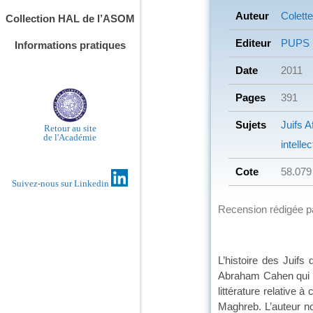
Auteur
Colette
Collection HAL de l’ASOM
Editeur
PUPS
Informations pratiques
Date
2011
Pages
391
Sujets
Juifs
Af
Retour au site
de l'Académie
intellec
Cote
58.079
Suivez-nous sur Linkedin
Recension rédigée 
L’histoire des Juifs
Abraham Cahen qui écr
littérature relative 
Maghreb. L’auteur n