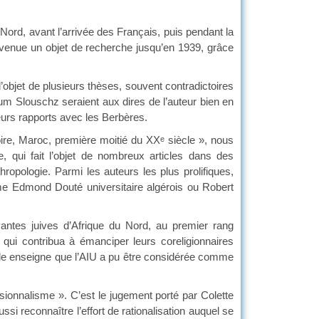
 Nord, avant l’arrivée des Français, puis pendant la
evenue un objet de recherche jusqu’en 1939, grâce
 l’objet de plusieurs thèses, souvent contradictoires
m Slouschz seraient aux dires de l’auteur bien en
leurs rapports avec les Berbères.
e, Maroc, première moitié du XX
siècle », nous
e
 qui fait l’objet de nombreux articles dans des
hropologie. Parmi les auteurs les plus prolifiques,
mme Edmond Douté universitaire algérois ou Robert
antes juives d’Afrique du Nord, au premier rang
, qui contribua à émanciper leurs coreligionnaires
telle enseigne que l’AIU a pu être considérée comme
sionnalisme ». C’est le jugement porté par Colette
si reconnaître l’effort de rationalisation auquel se