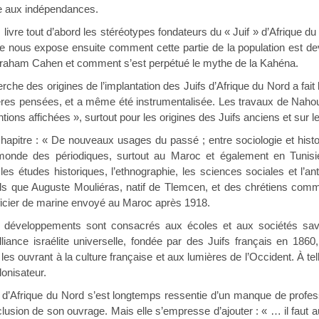
e aux indépendances.
 livre tout d’abord les stéréotypes fondateurs du « Juif » d’Afrique du
lle nous expose ensuite comment cette partie de la population est d
raham Cahen et comment s’est perpétué le mythe de la Kahéna.
erche des origines de l’implantation des Juifs d’Afrique du Nord a fait
ères pensées, et a même été instrumentalisée. Les travaux de Nahou
tions affichées », surtout pour les origines des Juifs anciens et sur 
: « De nouveaux usages du passé ; entre sociologie et histoir
onde des périodiques, surtout au Maroc et également en Tunisie,
es études historiques, l’ethnographie, les sciences sociales et l’ant
 tels que Auguste Mouliéras, natif de Tlemcen, et des chrétiens co
ficier de marine envoyé au Maroc après 1918.
ts développements sont consacrés aux écoles et aux sociétés sav
Alliance israélite universelle, fondée par des Juifs français en 1860
 les ouvrant à la culture française et aux lumières de l’Occident. À 
lonisateur.
fs d’Afrique du Nord s’est longtemps ressentie d’un manque de profes
lusion de son ouvrage. Mais elle s’empresse d’ajouter : « … il faut aus