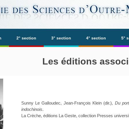
n
2° section
3° section
4° section
5° 
Les éditions assoc
Sunny Le Galloudec, Jean-François Klein (dir.),
Du por
indochinois
.
La Crèche, éditions La Geste, collection Presses universi