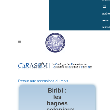
Et
autr
ress
numé
Retour aux recensions du mois
Biribi :
les
bagnes
coloniaux