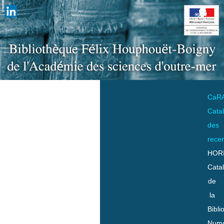
CaR
Cata
des
rece
HOR
Cata
de
la
Bibli
Numo