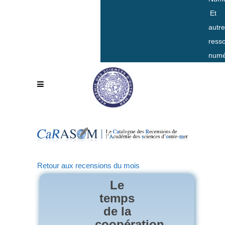
Et
autr
ress
numé
Retour aux recensions du mois
Le
temps
de la
coopération