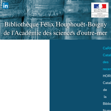
CaR
Cata
des
rece
HOR
Cata
de
la
Bibli
Numo