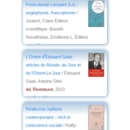
Postcolonial comparé (Le) :
anglophonie, francophonie
/
Joubert, Claire Éditeur
scientifique- Baneth-
Nouailhetas, Emilienne L. Éditeur
scientifique
éd. Presses universitaires de Vincennes
,
L'Orient d'Édouard Saab :
2014
articles du Monde, du Jour et
par
Jean Nemo
de l'Orient-Le Jour
/ Édouard
Saab, Antoine Sfeir
éd. Riveneuve
, 2013
par
Jean Nemo
Réalismes haïtiens
contemporains : récit et
conscience sociale
/ Raffy-