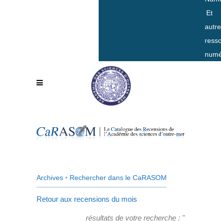
Et
autr
ress
numé
Archives
•
Rechercher dans le CaRASOM
Retour aux recensions du mois
résultats de votre recherche : "