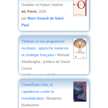
Godelier et Hubert Védrine
éd. Perrin
, 2026
par
Marc Aicardi de Saint-
Paul
Téhéran et son programme
nucléaire : approche iranienne
et stratégie française
/ Mehrad
Abedisagha ; préface de David
Cumin
éd. l’Harmattan
, 2025
par
Jean-Claude Voisin
Chine/États-Unis, le
capitalisme contre la
mondialisation
/ Benjamin
Bürbaumer