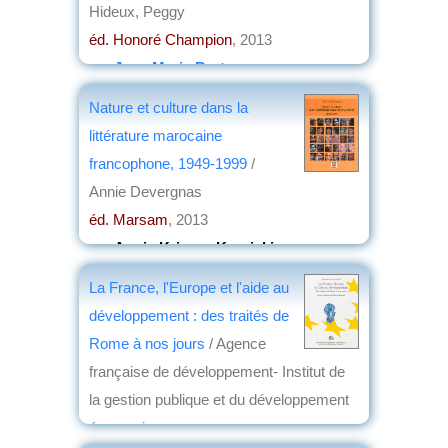
Hideux, Peggy
éd. Honoré Champion
, 2013
par
Jean-Marie Breton
Nature et culture dans la
littérature marocaine
francophone, 1949-1999
/
Annie Devergnas
éd. Marsam
, 2013
par
Annie Krieger-Krynicki
La France, l'Europe et l'aide au
développement : des traités de
Rome à nos jours
/ Agence
française de développement- Institut de
la gestion publique et du développement
économique