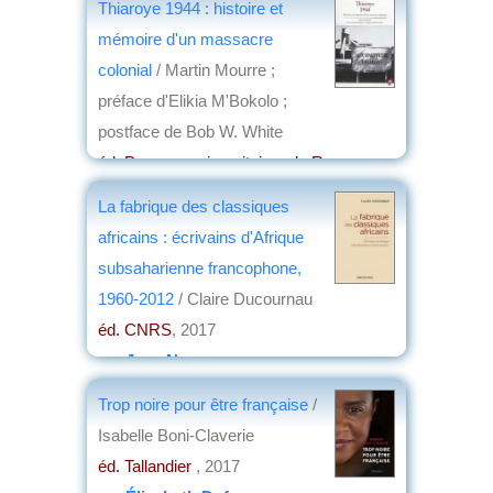
Thiaroye 1944 : histoire et
mémoire d'un massacre
colonial
/ Martin Mourre ;
préface d'Elikia M'Bokolo ;
postface de Bob W. White
éd. Presses universitaires de Rennes
,
2017
La fabrique des classiques
par
Jean Nemo
africains : écrivains d'Afrique
subsaharienne francophone,
1960-2012
/ Claire Ducournau
éd. CNRS
, 2017
par
Jean Nemo
Trop noire pour être française
/
Isabelle Boni-Claverie
éd. Tallandier
, 2017