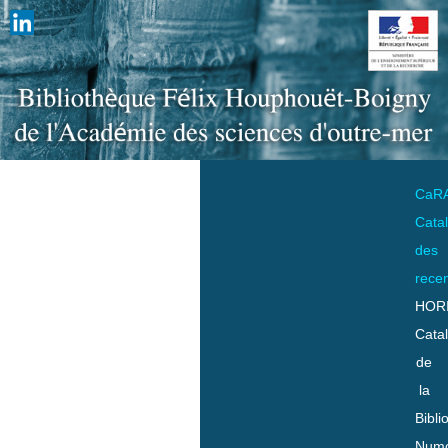
CaR
Cata
des
rece
HOR
Cata
de
la
Bibli
Numo