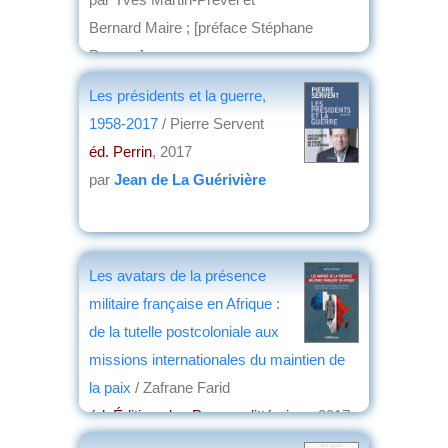
Bernard Maire ; [préface Stéphane
Devaux]
éd. Karthala
, 2018
Les présidents et la guerre,
par
Jean Nemo
1958-2017
/ Pierre Servent
éd. Perrin
, 2017
par
Jean de La Guérivière
Les avatars de la présence
militaire française en Afrique :
de la tutelle postcoloniale aux
missions internationales du maintien de
la paix
/ Zafrane Farid
éd. Éditions les Presses littéraires
, 2017
par
Pierre Lang