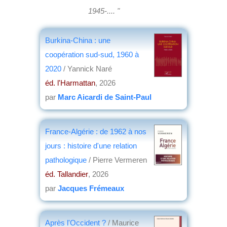
1945-.... "
Burkina-China : une
coopération sud-sud, 1960 à
2020
/ Yannick Naré
éd. l'Harmattan
, 2026
par
Marc Aicardi de Saint-Paul
France-Algérie : de 1962 à nos
jours : histoire d'une relation
pathologique
/ Pierre Vermeren
éd. Tallandier
, 2026
par
Jacques Frémeaux
Après l'Occident ?
/ Maurice