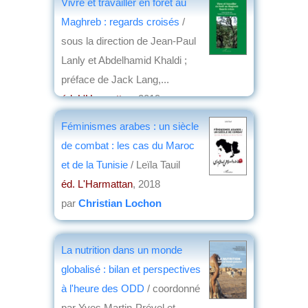
Vivre et travailler en forêt au
Maghreb : regards croisés
/
sous la direction de Jean-Paul
Lanly et Abdelhamid Khaldi ;
préface de Jack Lang,...
éd. L'Harmattan
, 2019
par
Michel Bousquet
Féminismes arabes : un siècle
de combat : les cas du Maroc
et de la Tunisie
/ Leïla Tauil
éd. L'Harmattan
, 2018
par
Christian Lochon
La nutrition dans un monde
globalisé : bilan et perspectives
à l'heure des ODD
/ coordonné
par Yves Martin-Prével et