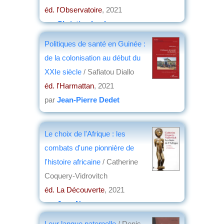
éd. l'Observatoire
, 2021
par
Christian Lochon
Politiques de santé en Guinée :
de la colonisation au début du
XXIe siècle
/ Safiatou Diallo
éd. l'Harmattan
, 2021
par
Jean-Pierre Dedet
Le choix de l'Afrique : les
combats d'une pionnière de
l'histoire africaine
/ Catherine
Coquery-Vidrovitch
éd. La Découverte
, 2021
par
Jean Nemo
Leur langue paternelle
/ Denis