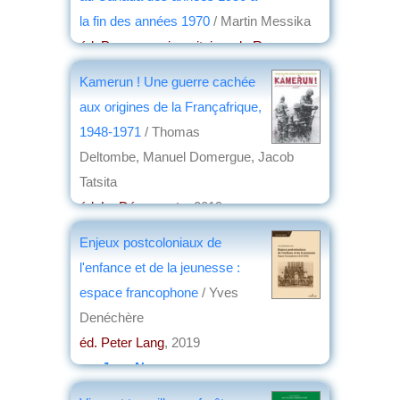
la fin des années 1970
/ Martin Messika
éd. Presses universitaires de Rennes
,
2020
Kamerun ! Une guerre cachée
par
Raoul Delcorde
aux origines de la Françafrique,
1948-1971
/ Thomas
Deltombe, Manuel Domergue, Jacob
Tatsita
éd. La Découverte
, 2019
par
Louis Dominici
Enjeux postcoloniaux de
l'enfance et de la jeunesse :
espace francophone
/ Yves
Denéchère
éd. Peter Lang
, 2019
par
Jean Nemo