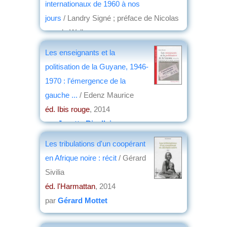
internationaux de 1960 à nos
jours
/ Landry Signé ; préface de Nicolas
van de Walle
éd. Karthala
, 2015
Les enseignants et la
par
Jean Nemo
politisation de la Guyane, 1946-
1970 : l’émergence de la
gauche ...
/ Edenz Maurice
éd. Ibis rouge
, 2014
par
Josette Rivallain
Les tribulations d'un coopérant
en Afrique noire : récit
/ Gérard
Sivilia
éd. l'Harmattan
, 2014
par
Gérard Mottet