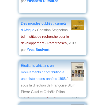
par
Élisabeth Dufourcq
Des mondes oubliés : carnets
d'Afrique
/ Christian Seignobos
éd. Institut de recherche pour le
développement - Parenthèses
, 2017
par
Yves Boulvert
Étudiants africains en
mouvements : contribution à
une histoire des années 1968
/
sous la direction de Françoise Blum,
Pierre Guidi et Ophélie Rillon
éd. Publications de la Sorbonne
, 2016
par
Jean Nemo