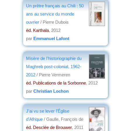
éd. Comité pour l'histoire économique et
Un prêtre français au Chili : 50
financière de la France
, 2013
ans au service du monde
par
Jean Nemo
ouvrier
/ Pierre Dubois
éd. Karthala
, 2012
par
Emmanuel Lafont
Misère de l'historiographie du
Maghreb post-colonial, 1962-
2012
/ Pierre Vermeren
éd. Publications de la Sorbonne
, 2012
par
Christian Lochon
J'ai vu se lever l'Église
d'Afrique
/ Gaulle, François de
éd. Desclée de Brouwer
, 2011