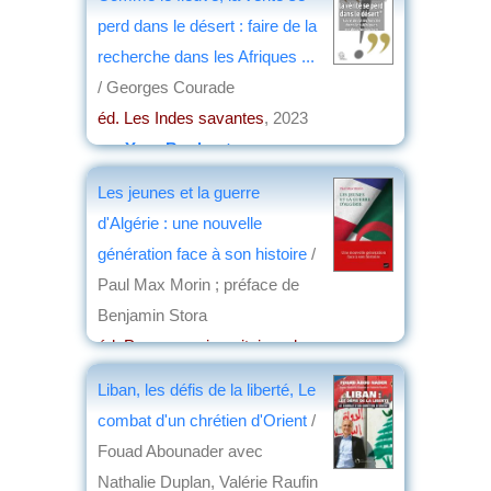
perd dans le désert : faire de la
recherche dans les Afriques ...
/ Georges Courade
éd. Les Indes savantes
, 2023
par
Yves Boulvert
Les jeunes et la guerre
d'Algérie : une nouvelle
génération face à son histoire
/
Paul Max Morin ; préface de
Benjamin Stora
éd. Presses universitaires de
France/Humensis
, 2022
Liban, les défis de la liberté, Le
par
Elisabeth Dufourcq
combat d'un chrétien d'Orient
/
Fouad Abounader avec
Nathalie Duplan, Valérie Raufin