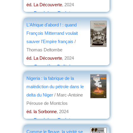
éd. La Découverte
, 2024
par
Dominique Barjot
L'Afrique d'abord ! : quand
François Mitterrand voulait
sauver l'Empire français
/
Thomas Deltombe
éd. La Découverte
, 2024
par
Geneviève Goëtzinger
Nigeria : la fabrique de la
malédiction du pétrole dans le
delta du Niger
/ Marc-Antoine
Pérouse de Montclos
éd. la Sorbonne
, 2024
par
Dominique Barjot
Comme le fleuve, la vérité se