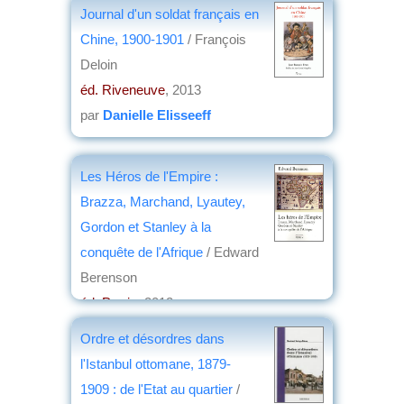
Journal d'un soldat français en
Chine, 1900-1901
/ François
Deloin
éd. Riveneuve
, 2013
par
Danielle Elisseeff
Les Héros de l'Empire :
Brazza, Marchand, Lyautey,
Gordon et Stanley à la
conquête de l'Afrique
/ Edward
Berenson
éd. Perrin
, 2012
par
Jean Martin
Ordre et désordres dans
l'Istanbul ottomane, 1879-
1909 : de l'Etat au quartier
/