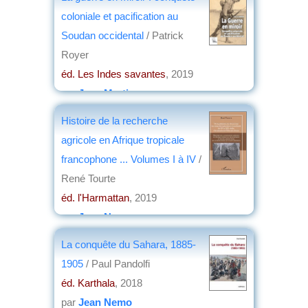
coloniale et pacification au
Soudan occidental
/ Patrick
Royer
éd. Les Indes savantes
, 2019
par
Jean Martin
Histoire de la recherche
agricole en Afrique tropicale
francophone ... Volumes I à IV
/
René Tourte
éd. l'Harmattan
, 2019
par
Jean Nemo
La conquête du Sahara, 1885-
1905
/ Paul Pandolfi
éd. Karthala
, 2018
par
Jean Nemo