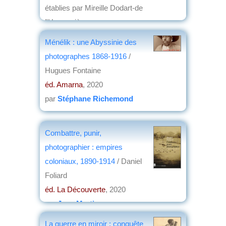
établies par Mireille Dodart-de
l'Hermuzière
éd. Les Éditions du Volcan
, 2021
Ménélik : une Abyssinie des
par
Jean Nemo
photographes 1868-1916
/
Hugues Fontaine
éd. Amarna
, 2020
par
Stéphane Richemond
Combattre, punir,
photographier : empires
coloniaux, 1890-1914
/ Daniel
Foliard
éd. La Découverte
, 2020
par
Jean Martin
La guerre en miroir : conquête