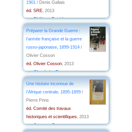
1901
/ Denis Gallais
éd. SRE
, 2013
par
Philippe David
Préparer la Grande Guerre :
l'armée française et la guerre
russo-japonaise, 1899-1914
/
Olivier Cosson
éd. Olivier Cosson
, 2013
par
Claude Le Borgne
Une histoire inconnue de
l'Afrique centrale, 1895-1899
/
Pierre Prins
éd. Comité des travaux
historiques et scientifiques
, 2013
par
Jacques Serre