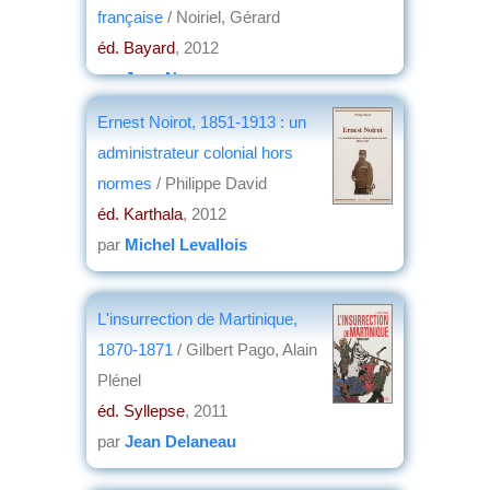
française
/ Noiriel, Gérard
éd. Bayard
, 2012
par
Jean Nemo
Ernest Noirot, 1851-1913 : un
administrateur colonial hors
normes
/ Philippe David
éd. Karthala
, 2012
par
Michel Levallois
L'insurrection de Martinique,
1870-1871
/ Gilbert Pago, Alain
Plénel
éd. Syllepse
, 2011
par
Jean Delaneau