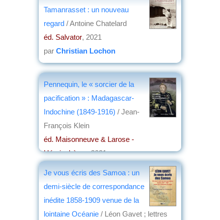
Tamanrasset : un nouveau
regard
/ Antoine Chatelard
éd. Salvator
, 2021
par
Christian Lochon
Pennequin, le « sorcier de la
pacification » : Madagascar-
Indochine (1849-1916)
/ Jean-
François Klein
éd. Maisonneuve & Larose -
Hémisphères
, 2021
par
Jacques Frémeaux
Je vous écris des Samoa : un
demi-siècle de correspondance
inédite 1858-1909 venue de la
lointaine Océanie
/ Léon Gavet ; lettres