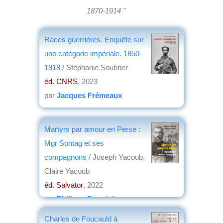
1870-1914 "
Races guerrières. Enquête sur
une catégorie impériale. 1850-
1918
/ Stéphanie Soubrier
éd. CNRS
, 2023
par
Jacques Frémeaux
Martyrs par amour en Perse :
Mgr Sontag et ses
compagnons
/ Joseph Yacoub,
Claire Yacoub
éd. Salvator
, 2022
par
Philippe Bonnichon
Charles de Foucauld à