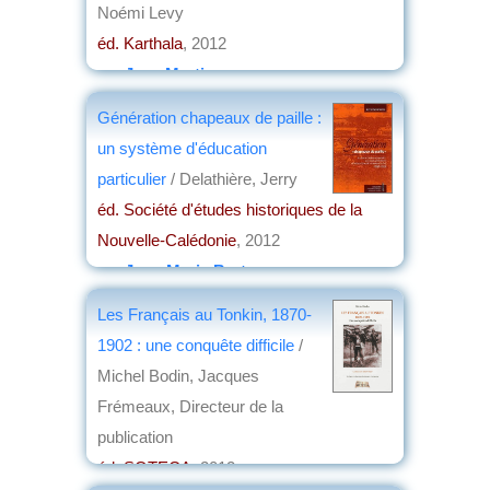
Noémi Levy
éd. Karthala
, 2012
par
Jean Martin
Génération chapeaux de paille :
un système d'éducation
particulier
/ Delathière, Jerry
éd. Société d'études historiques de la
Nouvelle-Calédonie
, 2012
par
Jean-Marie Breton
Les Français au Tonkin, 1870-
1902 : une conquête difficile
/
Michel Bodin, Jacques
Frémeaux, Directeur de la
publication
éd. SOTECA
, 2012