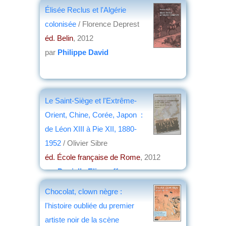
par
Bernard Dupaigne
Élisée Reclus et l'Algérie
colonisée
/ Florence Deprest
éd. Belin
, 2012
par
Philippe David
Le Saint-Siège et l'Extrême-
Orient, Chine, Corée, Japon :
de Léon XIII à Pie XII, 1880-
1952
/ Olivier Sibre
éd. École française de Rome
, 2012
par
Danielle Elisseeff
Chocolat, clown nègre :
l'histoire oubliée du premier
artiste noir de la scène