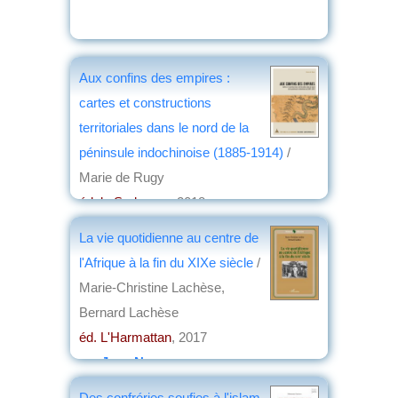
Aux confins des empires :
cartes et constructions
territoriales dans le nord de la
péninsule indochinoise (1885-1914)
/
Marie de Rugy
éd. la Sorbonne
, 2018
par
Roland Pourtier
La vie quotidienne au centre de
l'Afrique à la fin du XIXe siècle
/
Marie-Christine Lachèse,
Bernard Lachèse
éd. L'Harmattan
, 2017
par
Jean Nemo
Des confréries soufies à l'islam