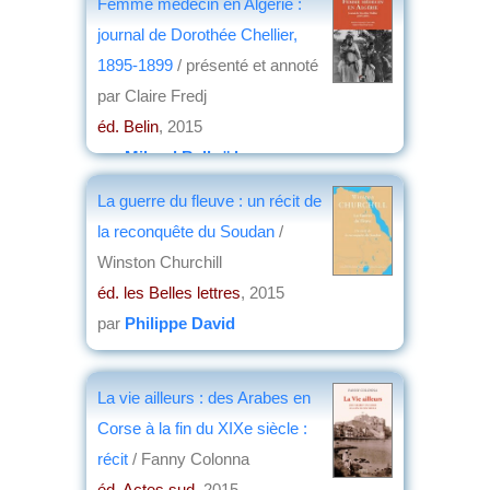
Femme médecin en Algérie :
journal de Dorothée Chellier,
1895-1899
/ présenté et annoté
par Claire Fredj
éd. Belin
, 2015
par
Miloud Belkaïd
La guerre du fleuve : un récit de
la reconquête du Soudan
/
Winston Churchill
éd. les Belles lettres
, 2015
par
Philippe David
La vie ailleurs : des Arabes en
Corse à la fin du XIXe siècle :
récit
/ Fanny Colonna
éd. Actes sud
, 2015