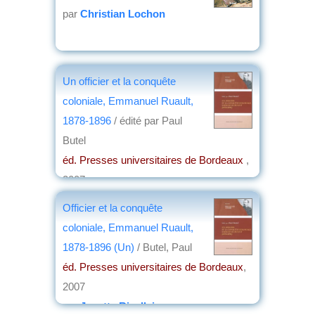
par
Christian Lochon
Un officier et la conquête
coloniale, Emmanuel Ruault,
1878-1896
/ édité par Paul
Butel
éd. Presses universitaires de Bordeaux
,
2007
par
Josette Rivallain
Officier et la conquête
coloniale, Emmanuel Ruault,
1878-1896 (Un)
/ Butel, Paul
éd. Presses universitaires de Bordeaux
,
2007
par
Josette Rivallain