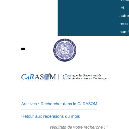
Et
autr
ress
numé
Archives
•
Rechercher dans le CaRASOM
Retour aux recensions du mois
résultats de votre recherche : "