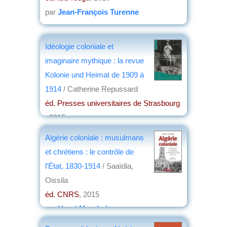
par
Jean-François Turenne
Idéologie coloniale et
imaginaire mythique : la revue
Kolonie und Heimat de 1909 à
1914
/ Catherine Repussard
éd. Presses universitaires de Strasbourg
, 2015
par
Josette Rivallain
Algérie coloniale : musulmans
et chrétiens : le contrôle de
l’État, 1830-1914
/ Saaïdia,
Oissila
éd. CNRS
, 2015
par
Henri Marchal