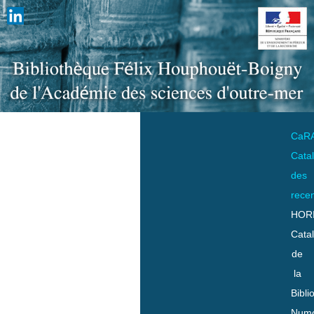
CaR
Cata
des
rece
HOR
Cata
de
la
Bibli
Numo