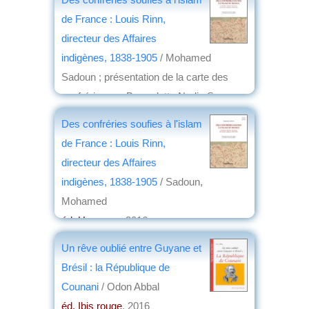
de France : Louis Rinn,
directeur des Affaires
indigènes, 1838-1905
/ Mohamed
Sadoun ; présentation de la carte des
confréries par Bernadette Nadia Saou-
Dufrêne
Des confréries soufies à l'islam
éd. Hermann
, 2016
de France : Louis Rinn,
par
Jean Martin
directeur des Affaires
indigènes, 1838-1905
/ Sadoun,
Mohamed
éd. Hermann
, 2016
par
Jean Martin
Un rêve oublié entre Guyane et
Brésil : la République de
Counani
/ Odon Abbal
éd. Ibis rouge
, 2016