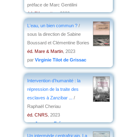
préface de Marc Gentilini
éd. l'Harmattan
, 2023
par
Alain Lamballe
L'eau, un bien commun ?
/
sous la direction de Sabine
Boussard et Clémentine Bories
éd. Mare & Martin
, 2023
par
Virginie Tilot de Grissac
Intervention d'humanité : la
répression de la traite des
esclaves à Zanzibar ...
/
Raphaël Cheriau
éd. CNRS
, 2023
par
Jacques Frémeaux
Un intermède centrafricain. La