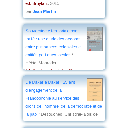
éd. Bruylant
, 2015
par
Jean Martin
Souveraineté territoriale par
traité : une étude des accords
entre puissances coloniales et
entités politiques locales
/
Hébié, Mamadou
éd. Graduate Institute - Presses
universitaires de France
, 2015
De Dakar à Dakar : 25 ans
par
Joëlle le Morzellec
d'engagement de la
Francophonie au service des
droits de l'homme, de la démocratie et de
la paix
/ Desouches, Christine- Bois de
Gaudusson, Jean du- Frémont, Jacques-