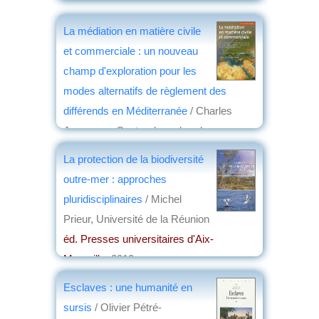
éd. Victoires
, 2012
par
Clément Mathieu
La médiation en matière civile
et commerciale : un nouveau
champ d'exploration pour les
modes alternatifs de règlement des
différends en Méditerranée
/ Charles
Jarrosson, Centre de recherches
juridiques de l'Université de Franche-
La protection de la biodiversité
Comté
outre-mer : approches
éd. Bruylant
, 2012
pluridisciplinaires
/ Michel
par
Jean-Louis Baudouin
Prieur, Université de la Réunion
éd. Presses universitaires d'Aix-
Marseille
, 2012
par
Virginie Tilot de Grissac
Esclaves : une humanité en
sursis
/ Olivier Pétré-