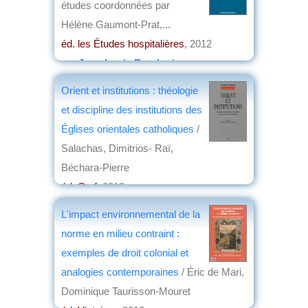
études coordonnées par
Hélène Gaumont-Prat,...
éd. les Études hospitalières
, 2012
par
Jean-Louis Baudouin
Orient et institutions : théologie
et discipline des institutions des
Églises orientales catholiques
/
Salachas, Dimitrios- Raï,
Béchara-Pierre
éd. Cerf
, 2012
par
Christian Lochon
L'impact environnemental de la
norme en milieu contraint :
exemples de droit colonial et
analogies contemporaines
/ Éric de Mari,
Dominique Taurisson-Mouret