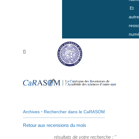
Et
autr
ress
numé
Archives
•
Rechercher dans le CaRASOM
Retour aux recensions du mois
résultats de votre recherche : "