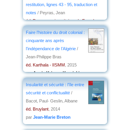
restitution, lignes 43 - 95, traduction et
notes
/ Peyras, Jean
éd. Presses universitaires de Franche-
Comté
, 2015
Faire l’histoire du droit colonial :
par
Claude Briand-Ponsart
cinquante ans après
l’indépendance de l’Algérie
/
Jean-Philippe Bras
éd. Karthala - IISMM
, 2015
par
Annie Krieger-Krynicki
Insularité et sécurité : l’île entre
sécurité et conflictualité
/
Bacot, Paul- Geslin, Albane
éd. Bruylant
, 2014
par
Jean-Marie Breton