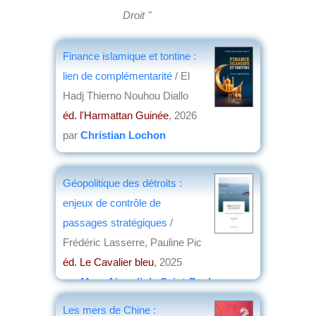
Droit "
Finance islamique et tontine :
lien de complémentarité
/ El
Hadj Thierno Nouhou Diallo
éd. l'Harmattan Guinée
, 2026
par
Christian Lochon
Géopolitique des détroits :
enjeux de contrôle de
passages stratégiques
/
Frédéric Lasserre, Pauline Pic
éd. Le Cavalier bleu
, 2025
par
Marc Aicardi de Saint-Paul
Les mers de Chine :