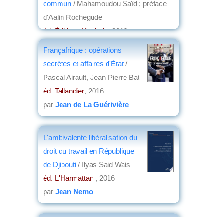
commun
/ Mahamoudou Saïd ; préface
par
Philippe David
d'Aalin Rochegude
éd. Éditions Karthala
, 2016
par
Jean Nemo
Françafrique : opérations
secrètes et affaires d'État
/
Pascal Airault, Jean-Pierre Bat
éd. Tallandier
, 2016
par
Jean de La Guérivière
L'ambivalente libéralisation du
droit du travail en République
de Djibouti
/ Ilyas Said Wais
éd. L'Harmattan
, 2016
par
Jean Nemo