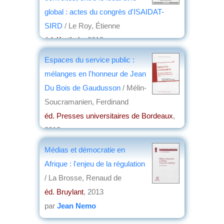
global : actes du congrès d'ISAIDAT-
SIRD
/ Le Roy, Étienne
éd. Karthala
, 2013
par
François Bart
Espaces du service public :
mélanges en l'honneur de Jean
Du Bois de Gaudusson
/ Mélin-
Soucramanien, Ferdinand
éd. Presses universitaires de Bordeaux
,
2013
par
Jean-Louis Baudouin
Médias et démocratie en
Afrique : l'enjeu de la régulation
/ La Brosse, Renaud de
éd. Bruylant
, 2013
par
Jean Nemo