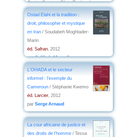
Centre Gustave Glotz-Recherches sur
les mondes hellénistique et romain
Ostad Elahi et la tradition :
éd. Ausonius
, 2012
droit, philosophie et mystique
par
Claude Briand-Ponsart
en Iran
/ Soudabeh Moghtader-
Marin
éd. Safran
, 2012
par
Joëlle le Morzellec
L'OHADA et le secteur
informel : l'exemple du
Cameroun
/ Stéphanie Kwemo
éd. Larcier
, 2012
par
Serge Arnaud
La cour africaine de justice et
des droits de l'homme
/ Tessa