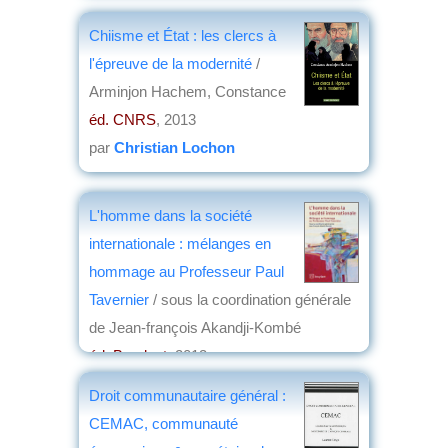
éd. Presses universitaires d'Aix-
Chiisme et État : les clercs à
Marseille
, 2013
l'épreuve de la modernité
/
par
Étienne Le Roy
Arminjon Hachem, Constance
éd. CNRS
, 2013
par
Christian Lochon
L'homme dans la société
internationale : mélanges en
hommage au Professeur Paul
Tavernier
/ sous la coordination générale
de Jean-françois Akandji-Kombé
éd. Bruylant
, 2013
par
Joëlle le Morzellec
Droit communautaire général :
CEMAC, communauté