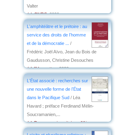
Valter
éd. CNRS
, 2020
par
Henri Marchal
L'amphitéâtre et le prétoire : au
service des droits de l'homme
et de la démocratie ...
/
Frédéric Joël Aïvo, Jean du Bois de
Gaudusson, Christine Desouches
éd. l'Harmattan
, 2020
par
Jean-Marie Breton
L'État associé : recherches sur
une nouvelle forme de l'État
dans le Pacifique Sud
/ Léa
Havard ; préface Ferdinand Mélin-
Soucramanien,...
éd. Presses universitaires d'Aix-
Marseille
, 2018
Laïcite et pluralisme religieux :