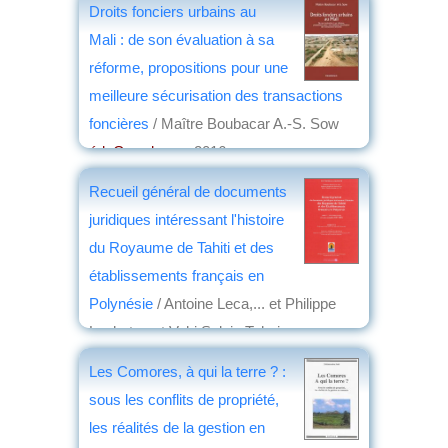
Droits fonciers urbains au
par
Étienne Le Roy
Mali : de son évaluation à sa
réforme, propositions pour une
meilleure sécurisation des transactions
foncières
/ Maître Boubacar A.-S. Sow
éd. Grandvaux
, 2016
par
Étienne Le Roy
Recueil général de documents
juridiques intéressant l'histoire
du Royaume de Tahiti et des
établissements français en
Polynésie
/ Antoine Leca,... et Philippe
Lechat,... et Vahi Sylvia Tuheiava-
Richaud,... ; préface Éric Conte,... ;
Les Comores, à qui la terre ? :
avant-propos Antoine Leca,...
sous les conflits de propriété,
éd. Presses universitaires d'Aix-Marseille
les réalités de la gestion en
, 2016