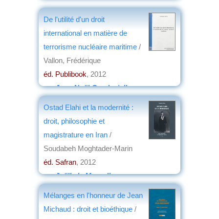
De l'utilité d'un droit
international en matière de
terrorisme nucléaire maritime
/
Vallon, Frédérique
éd. Publibook
, 2012
par
Jean-Noël Capdevielle
Ostad Elahi et la modernité :
droit, philosophie et
magistrature en Iran
/
Soudabeh Moghtader-Marin
éd. Safran
, 2012
par
Joëlle le Morzellec
Mélanges en l'honneur de Jean
Michaud : droit et bioéthique
/