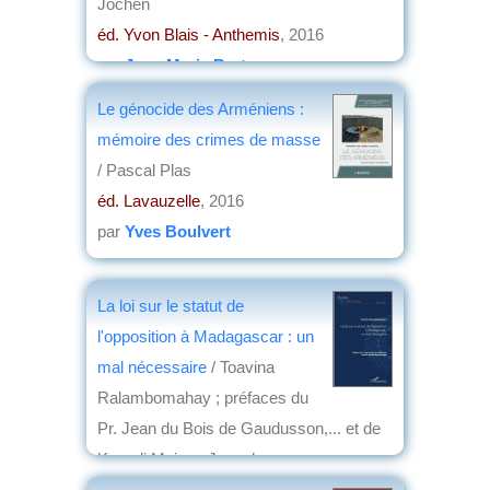
Jochen
éd. Yvon Blais - Anthemis
, 2016
par
Jean-Marie Breton
Le génocide des Arméniens :
mémoire des crimes de masse
/ Pascal Plas
éd. Lavauzelle
, 2016
par
Yves Boulvert
La loi sur le statut de
l'opposition à Madagascar : un
mal nécessaire
/ Toavina
Ralambomahay ; préfaces du
Pr. Jean du Bois de Gaudusson,... et de
Kazadi Mpiana Joseph,...
éd. L'Harmattan
, 2016