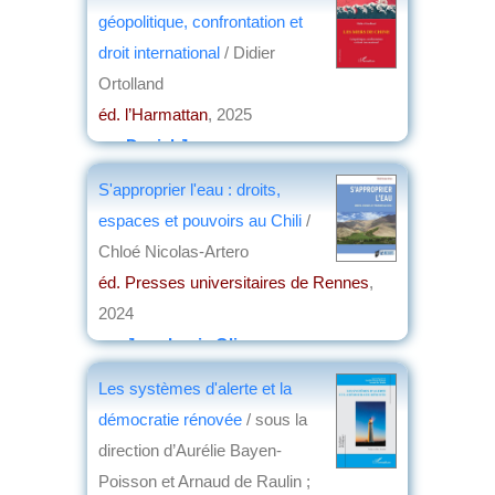
géopolitique, confrontation et
droit international
/ Didier
Ortolland
éd. l’Harmattan
, 2025
par
Daniel Jouanneau
S'approprier l'eau : droits,
espaces et pouvoirs au Chili
/
Chloé Nicolas-Artero
éd. Presses universitaires de Rennes
,
2024
par
Jean-Louis Oliver
Les systèmes d'alerte et la
démocratie rénovée
/ sous la
direction d’Aurélie Bayen-
Poisson et Arnaud de Raulin ;