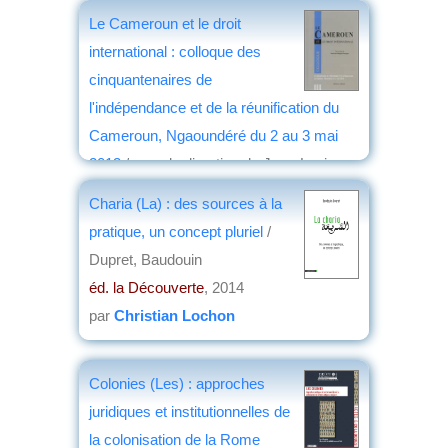
Le Cameroun et le droit
international : colloque des
cinquantenaires de
l'indépendance et de la réunification du
Cameroun, Ngaoundéré du 2 au 3 mai
2013
/ sous la direction de Jean-Louis
Atangana Amougou,...
Charia (La) : des sources à la
éd. A. Pedone
, 2014
pratique, un concept pluriel
/
par
Joëlle le Morzellec
Dupret, Baudouin
éd. la Découverte
, 2014
par
Christian Lochon
Colonies (Les) : approches
juridiques et institutionnelles de
la colonisation de la Rome