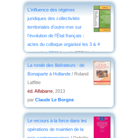
L'influence des régimes
juridiques des collectivités
territoriales d'outre-mer sur
l'évolution de l'État français :
actes du colloque organisé les 3 & 4
novembre 2011
/ par le CERAL de
l'Université Paris 13 et le CRPLC de
La ronde des libérateurs : de
l'Université des Antilles et de la Guyane ;
Bonaparte à Hollande
/ Roland
sous la direction de Pierre-Yves Chicot,...
Laffitte
Robert Etien,... Pierre Teisserenc,...
éd. Alfabarre
, 2013
éd. Cujas
, 2013
par
Claude Le Borgne
par
Jean-Marie Breton
Le recours à la force dans les
opérations de maintien de la
paix contemporaines
/ Ophélie