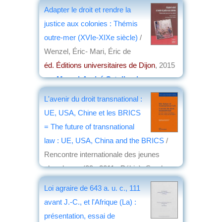
Maila, Joseph
Adapter le droit et rendre la
éd. Bruylant
, 2015
justice aux colonies : Thémis
par
Louis Dominici
outre-mer (XVIe-XIXe siècle)
/
Wenzel, Éric- Mari, Éric de
éd. Éditions universitaires de Dijon
, 2015
par
Marcel-André Ortolland
L'avenir du droit transnational :
UE, USA, Chine et les BRICS
= The future of transnational
law : UE, USA, China and the BRICS
/
Rencontre internationale des jeunes
chercheurs (09 ; 2011 ; Pékin)- Snyder,
Francis G.- Lu, Yi
Loi agraire de 643 a. u. c., 111
éd. Bruylant
, 2015
avant J.-C., et l'Afrique (La) :
par
Annie Krieger-Krynicki
présentation, essai de