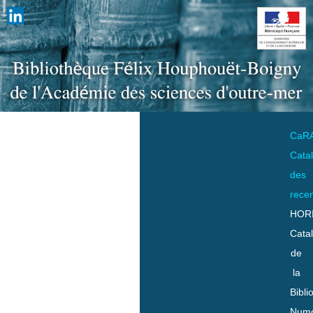
CaR
Cata
des
rece
HOR
Cata
de
la
Bibli
Numo