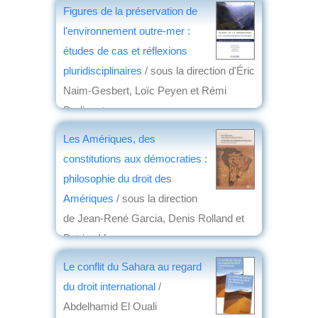
Figures de la préservation de
l'environnement outre-mer :
études de cas et réflexions
pluridisciplinaires
/ sous la direction d'Éric
Naim-Gesbert, Loïc Peyen et Rémi
Radiguet
éd. Presses universitaires d'Aix-
Les Amériques, des
Marseille
, 2015
constitutions aux démocraties :
par
Jean-Marie Breton
philosophie du droit des
Amériques
/ sous la direction
de Jean-René Garcia, Denis Rolland et
Patrice Vermeren
éd. Maison des sciences de l'homme
,
Le conflit du Sahara au regard
2015
du droit international
/
par
Jean-Louis Baudouin
Abdelhamid El Ouali