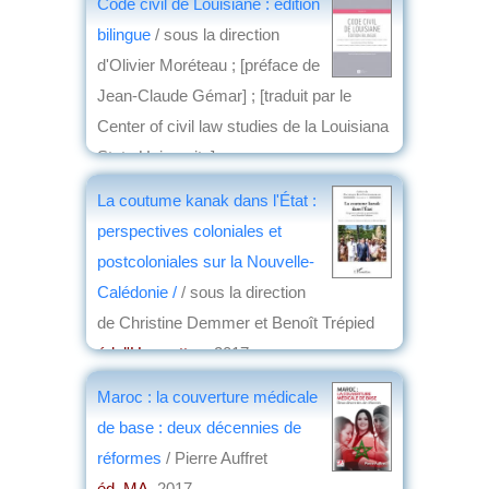
Code civil de Louisiane : édition
bilingue
/ sous la direction
d'Olivier Moréteau ; [préface de
Jean-Claude Gémar] ; [traduit par le
Center of civil law studies de la Louisiana
State University]
éd. Société de législation comparée
,
La coutume kanak dans l'État :
2017
perspectives coloniales et
par
Jean-Louis Baudouin
postcoloniales sur la Nouvelle-
Calédonie /
/ sous la direction
de Christine Demmer et Benoît Trépied
éd. l'Harmattan
, 2017
par
Jean Nemo
Maroc : la couverture médicale
de base : deux décennies de
réformes
/ Pierre Auffret
éd. MA
, 2017