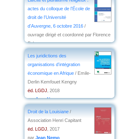
par
Emmanuel Desclèves
actes du colloque de l'École de
droit de l'Université
d'Auvergne, 6 octobre 2016
/
ouvrage dirigé et coordonné par Florence
Faberon
éd. Presses universitaires d'Aix-
Les juridictions des
Marseille
, 2018
organisations d'intégration
par
Gérard Meyer
économique en Afrique
/ Emile-
Derlin Kemfouet Kengny
éd. LGDJ
, 2018
par
Jean Nemo
Droit de la Louisiane
/
Association Henri Capitant
éd. LGDJ
, 2017
par
Jean Nemo