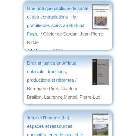
Une politique publique de santé
et ses contradictions : la
gratuité des soins au Burkina
Faso..
/ Olivier de Sardan, Jean-Pierre
Ridde
éd. Karthala
, 2014
par
Pierre Aubry
Droit et justice en Afrique
coloniale : traditions,
productions et réformes
/
Bérengère Piret, Charlotte
Braillon, Laurence Montel, Pierre-Luc
Plasman
éd. Université Saint-Louis
, 2013
Terre et l'homme (La) :
par
Étienne Le Roy
espaces et ressources
convoités, entre le local et le