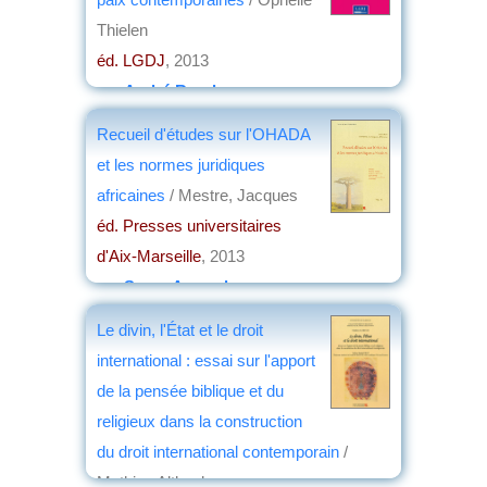
Thielen
éd. LGDJ
, 2013
par
André Ronde
Recueil d'études sur l'OHADA
et les normes juridiques
africaines
/ Mestre, Jacques
éd. Presses universitaires
d'Aix-Marseille
, 2013
par
Serge Arnaud
Le divin, l'État et le droit
international : essai sur l'apport
de la pensée biblique et du
religieux dans la construction
du droit international contemporain
/
Mathieu Altbuch