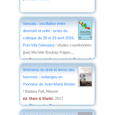
Vanuatu : oscillation entre
diversité et unité : actes du
colloque du 28 et 29 avril 2016,
Port-Vila (Vanuatu)
/ études coordonnées
[par] Michèle Boubay-Pages,...
éd. Presses de l'université de Toulouse 1
Capitole
, 2017
Itinéraires du droit et terres des
par
Jean Martin
hommes : mélanges en
l’honneur de Jean-Marie Breton
/ Badara Fall, Alioune
éd. Mare & Martin
, 2017
par
Étienne Le Roy