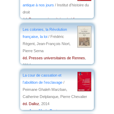
antique à nos jours
/ Institut d'histoire du
droit
éd. Presses universitaires juridiques,
Université de Poitiers
, 2014
Les colonies, la Révolution
par
Jacques Weber
française, la loi
/ Frédéric
Régent, Jean-François Niort,
Pierre Serna
éd. Presses universitaires de Rennes
,
2014
par
Jean Martin
La cour de cassation et
l'abolition de l'esclavage
/
Peimane Ghaleh Marzban,
Catherine Delplanque, Pierre Chevalier
éd. Dalloz
, 2014
par
Jean-Marie Breton