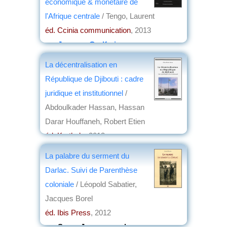
économique & monétaire de
l'Afrique centrale
/ Tengo, Laurent
éd. Ccinia communication
, 2013
par
Jacques Godfrain
La décentralisation en
République de Djibouti : cadre
juridique et institutionnel
/
Abdoulkader Hassan, Hassan
Darar Houffaneh, Robert Etien
éd. Karthala
, 2013
par
Jean Nemo
La palabre du serment du
Darlac. Suivi de Parenthèse
coloniale
/ Léopold Sabatier,
Jacques Borel
éd. Ibis Press
, 2012
par
Serge Jacquemond