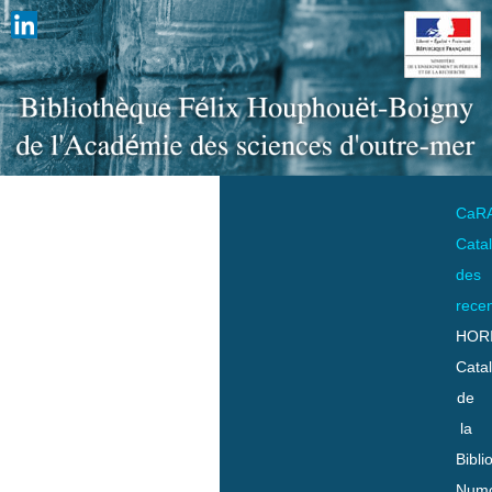
CaR
Cata
des
rece
HOR
Cata
de
la
Bibli
Numo