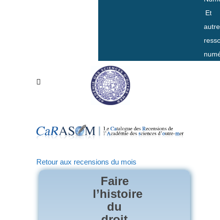
Et
autr
ress
numé
Retour aux recensions du mois
Faire
l’histoire
du
droit