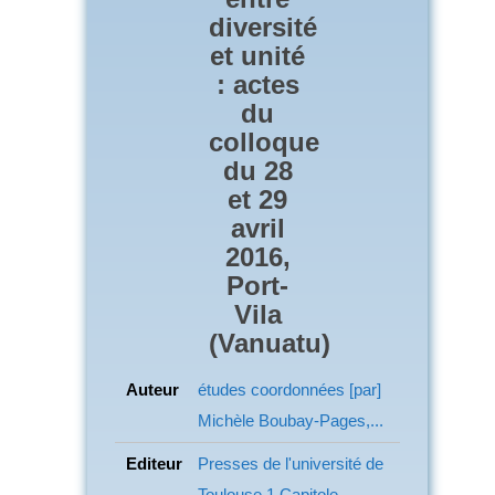
diversité
et unité
: actes
du
colloque
du 28
et 29
avril
2016,
Port-
Vila
(Vanuatu)
Auteur
études coordonnées [par]
Michèle Boubay-Pages,...
Editeur
Presses de l'université de
Toulouse 1 Capitole