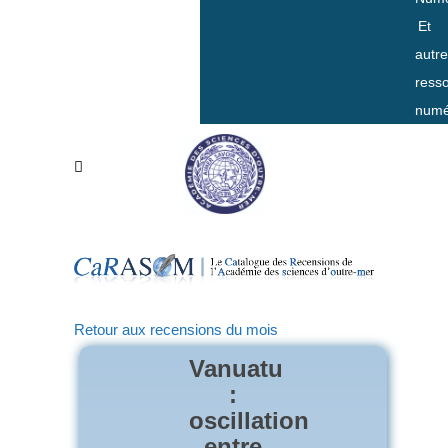
Et
autr
ress
numé
Retour aux recensions du mois
Vanuatu
:
oscillation
entre