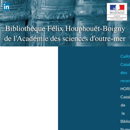
CaR
Cata
des
rece
HOR
Cata
de
la
Bibli
Numo