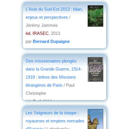
L'Asie du Sud-Est 2013 : bilan,
enjeux et perspectives
/
Jérémy Jammes
éd. IRASEC
, 2013
par
Bernard Dupaigne
Des missionnaires plongés
dans la Grande Guerre, 1914-
1918 : lettres des Missions
étrangères de Paris
/ Paul
Christophe
éd. Cerf
, 2012
par
Jeanne-Marie Amat-Roze
Les Seigneurs de la steppe :
royaumes et empires nomades
d'Eurasie
/ Lebedynsky,