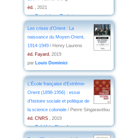
éd.
, 2021
par
Dominique Barjot
Les crises d'Orient : La
naissance du Moyen-Orient,
1914-1949
/ Henry Laurens
éd. Fayard
, 2019
par
Louis Dominici
L'École française d'Extrême-
Orient (1898-1956) : essai
d'histoire sociale et politique de
la science coloniale
/ Pierre Singaravélou
éd. CNRS
, 2019
par
Frédéric Girard