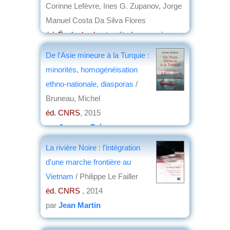
Corinne Lefèvre, Ines G. Zupanov, Jorge
Manuel Costa Da Silva Flores
éd. École des hautes études en sciences
sociales
, 2015
De l'Asie mineure à la Turquie :
par
Jean Martin
minorités, homogénéisation
ethno-nationale, diasporas
/
Bruneau, Michel
éd. CNRS
, 2015
par
Jacques Frémeaux
La rivière Noire : l'intégration
d'une marche frontière au
Vietnam
/ Philippe Le Failler
éd. CNRS
, 2014
par
Jean Martin