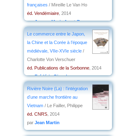
françaises
/ Mireille Le Van Ho
éd. Vendémiaire
, 2014
par
Jeanne-Marie Amat-Roze
Le commerce entre le Japon,
la Chine et la Corée à l’époque
médiévale, VIIe-XVIe siècle
/
Charlotte Von Verschuer
éd. Publications de la Sorbonne
, 2014
par
Frédéric Girard
Rivière Noire (La) : l'intégration
d'une marche frontière au
Vietnam
/ Le Failler, Philippe
éd. CNRS
, 2014
par
Jean Martin