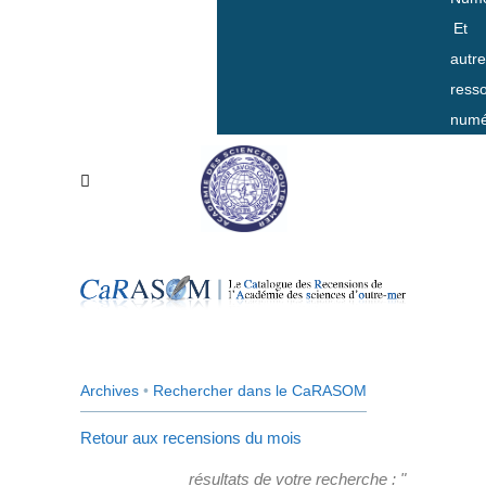
Et
autr
ress
numé
Archives
•
Rechercher dans le CaRASOM
Retour aux recensions du mois
résultats de votre recherche : "