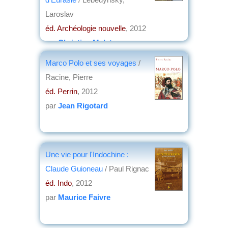
Laroslav
éd. Archéologie nouvelle
, 2012
par
Christian Malet
Marco Polo et ses voyages
/
Racine, Pierre
éd. Perrin
, 2012
par
Jean Rigotard
Une vie pour l'Indochine :
Claude Guioneau
/ Paul Rignac
éd. Indo
, 2012
par
Maurice Faivre