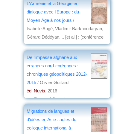
L'Arménie et la Géorgie en
dialogue avec l'Europe : du
Moyen Âge à nos jours
/
Isabelle Augé, Vladimir Barkhoudaryan,
Gérard Dédéyan,... [et al.] ; [conférence
introductive par Zaza Aleksidze] ;
[conclusion par Antonio Carile]
De l'impasse afghane aux
éd. Geuthner
, 2016
errances nord-coréennes :
par
Joëlle le Morzellec
chroniques géopolitiques 2012-
2015
/ Olivier Guillard
éd. Nuvis
, 2016
par
Bernard Dupaigne
Migrations de langues et
d'idées en Asie : actes du
colloque international à