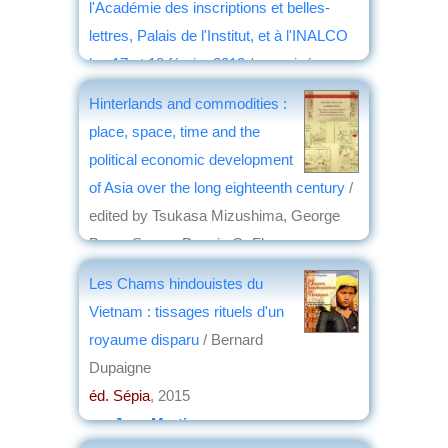
l'Académie des inscriptions et belles-
lettres, Palais de l'Institut, et à l'INALCO
les 17 et 18 février 2012
/ organisé par
l'Académie des inscriptions et belles-
Hinterlands and commodities :
lettres, la Société asiatique et l'INALCO ;
place, space, time and the
Jean-Louis Bacqué-Grammont, Pierre-
political economic development
Sylvain Filliozat et Michel Zink éd.
of Asia over the long eighteenth century
/
éd. Académie des inscriptions et belles-
edited by Tsukasa Mizushima, George
lettres
, 2015
Bryan Souza, Dennis O. Flynn
par
Bernard Dupaigne
éd. Brill
, 2015
Les Chams hindouistes du
par
Josette Rivallain
Vietnam : tissages rituels d'un
royaume disparu
/ Bernard
Dupaigne
éd. Sépia
, 2015
par
Jean Martin