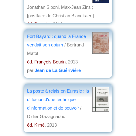
Jonathan Siboni, Max-Jean Zins ;
[postface de Christian Blanckaert]
éd. Picquier
, 2013
par
Annie Krieger-Krynicki
Fort Bayard : quand la France
vendait son opium
/ Bertrand
Matot
éd. François Bourin
, 2013
par
Jean de La Guérivière
La poste à relais en Eurasie : la
diffusion d'une technique
d'information et de pouvoir
/
Didier Gazagnadou
éd. Kimé
, 2013
par
Jean Nemo