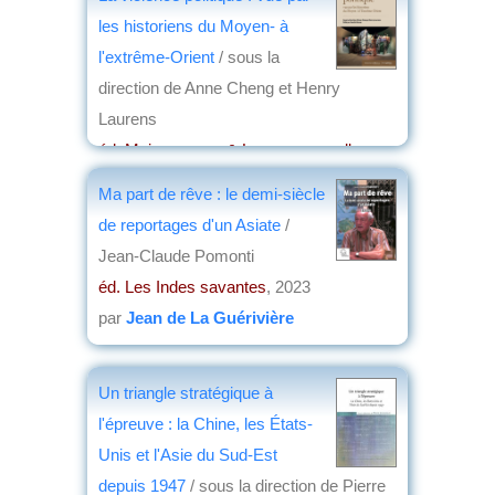
les historiens du Moyen- à
l'extrême-Orient
/ sous la
direction de Anne Cheng et Henry
Laurens
éd. Maisonneuve & Larose, nouvelles
éditions
, 2023
Ma part de rêve : le demi-siècle
par
Christian Lochon
de reportages d'un Asiate
/
Jean-Claude Pomonti
éd. Les Indes savantes
, 2023
par
Jean de La Guérivière
Un triangle stratégique à
l'épreuve : la Chine, les États-
Unis et l'Asie du Sud-Est
depuis 1947
/ sous la direction de Pierre