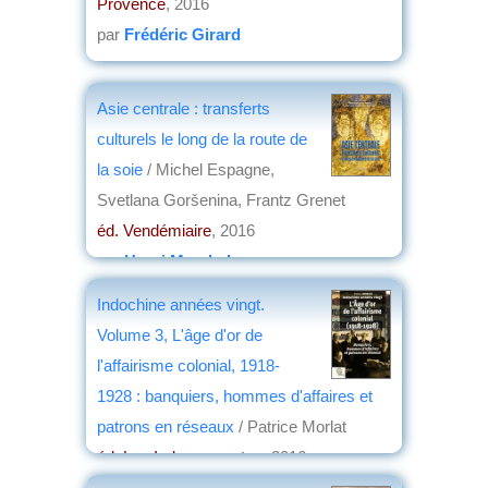
Provence
, 2016
par
Frédéric Girard
Asie centrale : transferts
culturels le long de la route de
la soie
/ Michel Espagne,
Svetlana Goršenina, Frantz Grenet
éd. Vendémiaire
, 2016
par
Henri Marchal
Indochine années vingt.
Volume 3, L'âge d'or de
l'affairisme colonial, 1918-
1928 : banquiers, hommes d'affaires et
patrons en réseaux
/ Patrice Morlat
éd. Les Indes savantes
, 2016
par
Jean Martin