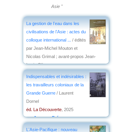
Asie "
La gestion de l'eau dans les
civilisations de l'Asie : actes du
colloque international ...
/ édités
par Jean-Michel Mouton et
Nicolas Grimal ; avant-propos Jean-
Louis Oliver
éd. Académie des Inscriptions et Belles-
Indispensables et indésirables :
Lettres
, 2025
les travailleurs coloniaux de la
par
Christian Lochon
Grande Guerre
/ Laurent
Dornel
éd. La Découverte
, 2025
par
Jacques Frémeaux
L'Asie-Pacifique : nouveau