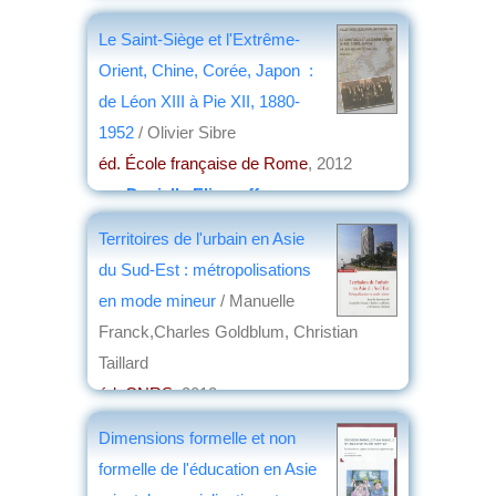
Le Saint-Siège et l'Extrême-
Orient, Chine, Corée, Japon :
de Léon XIII à Pie XII, 1880-
1952
/ Olivier Sibre
éd. École française de Rome
, 2012
par
Danielle Elisseeff
Territoires de l'urbain en Asie
du Sud-Est : métropolisations
en mode mineur
/ Manuelle
Franck,Charles Goldblum, Christian
Taillard
éd. CNRS
, 2012
par
Roland Pourtier
Dimensions formelle et non
formelle de l'éducation en Asie