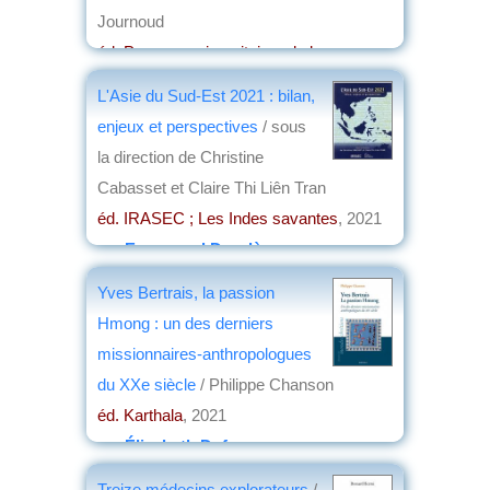
Journoud
éd. Presses universitaires de la
Méditerranée
, 2022
L'Asie du Sud-Est 2021 : bilan,
par
Jacques Frémeaux
enjeux et perspectives
/ sous
la direction de Christine
Cabasset et Claire Thi Liên Tran
éd. IRASEC ; Les Indes savantes
, 2021
par
Emmanuel Desclèves
Yves Bertrais, la passion
Hmong : un des derniers
missionnaires-anthropologues
du XXe siècle
/ Philippe Chanson
éd. Karthala
, 2021
par
Élisabeth Dufourcq
Treize médecins explorateurs
/