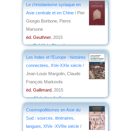
Le christianisme syriaque en
Asie centrale et en Chine
/ Pier
Giorgio Borbone, Pierre
Marsone
éd. Geuthner
, 2015
par
Frédéric Girard
Les Indes et l'Europe : histoires
connectées, XVe-XXIe siècle
/
Jean-Louis Margolin, Claude
François Markovits
éd. Gallimard
, 2015
par
Alain Lamballe
Cosmopolitismes en Asie du
Sud : sources, itinéraires,
langues, XIVe -XVIIIe siècle
/