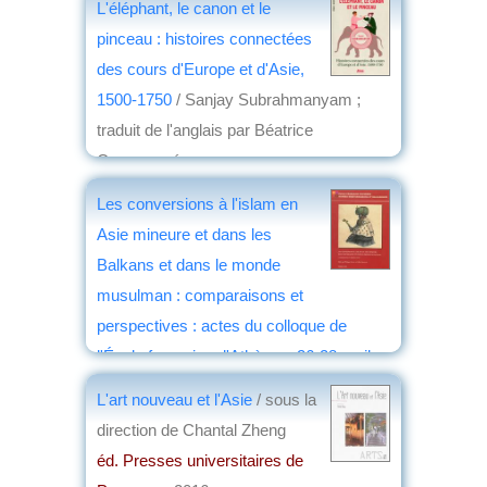
L'éléphant, le canon et le
pinceau : histoires connectées
des cours d'Europe et d'Asie,
1500-1750
/ Sanjay Subrahmanyam ;
traduit de l'anglais par Béatrice
Commengé
éd. Alma éditeur
, 2016
Les conversions à l'islam en
par
Christian Malet
Asie mineure et dans les
Balkans et dans le monde
musulman : comparaisons et
perspectives : actes du colloque de
l'École française d'Athènes, 26-28 avril
2012
/ Philippe Gelez et Gilles Grivaud
L'art nouveau et l'Asie
/ sous la
éd. École française d'Athènes
, 2016
direction de Chantal Zheng
par
Jean Martin
éd. Presses universitaires de