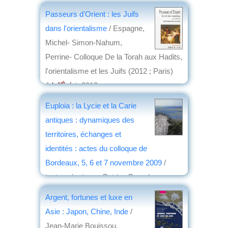
Passeurs d'Orient : les Juifs
dans l'orientalisme
/ Espagne,
Michel- Simon-Nahum,
Perrine- Colloque De la Torah aux Hadits,
l'orientalisme et les Juifs (2012 ; Paris)
éd. l'Éclat
, 2013
par
Jean Martin
Euploia : la Lycie et la Carie
antiques : dynamiques des
territoires, échanges et
identités : actes du colloque de
Bordeaux, 5, 6 et 7 novembre 2009
/
textes réunis par Patrice Brun, Laurence
Cavalier, Koray Konuk... [et al.]
Argent, fortunes et luxe en
éd. Ausonius
, 2013
Asie : Japon, Chine, Inde
/
par
Claude Briand-Ponsart
Jean-Marie Bouissou,