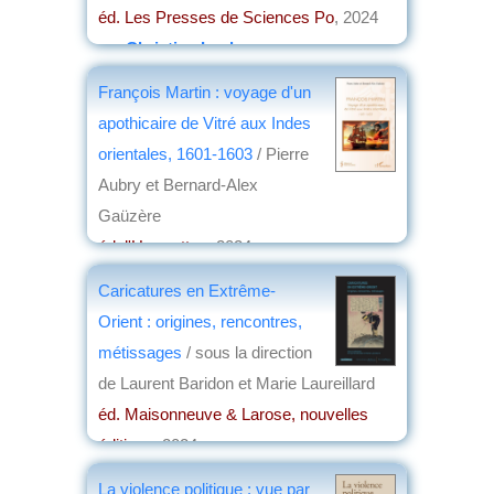
éd. Les Presses de Sciences Po
, 2024
par
Christian Lochon
François Martin : voyage d'un
apothicaire de Vitré aux Indes
orientales, 1601-1603
/ Pierre
Aubry et Bernard-Alex
Gaüzère
éd. l'Harmattan
, 2024
par
Jean-Claude Voisin
Caricatures en Extrême-
Orient : origines, rencontres,
métissages
/ sous la direction
de Laurent Baridon et Marie Laureillard
éd. Maisonneuve & Larose, nouvelles
éditions
, 2024
par
Éric Meyer
La violence politique : vue par