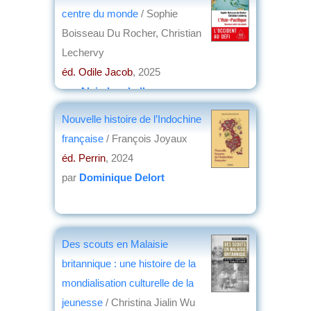
centre du monde
/ Sophie
Boisseau Du Rocher, Christian
Lechervy
éd. Odile Jacob
, 2025
par
Alain Lamballe
Nouvelle histoire de l’Indochine
française
/ François Joyaux
éd. Perrin
, 2024
par
Dominique Delort
Des scouts en Malaisie
britannique : une histoire de la
mondialisation culturelle de la
jeunesse
/ Christina Jialin Wu