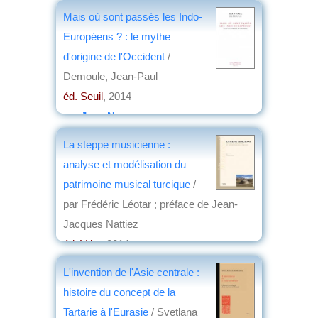
Mais où sont passés les Indo-
Européens ? : le mythe
d'origine de l'Occident
/
Demoule, Jean-Paul
éd. Seuil
, 2014
par
Jean Nemo
La steppe musicienne :
analyse et modélisation du
patrimoine musical turcique
/
par Frédéric Léotar ; préface de Jean-
Jacques Nattiez
éd. Vrin
, 2014
par
Élisabeth Dufourcq
L'invention de l'Asie centrale :
histoire du concept de la
Tartarie à l'Eurasie
/ Svetlana