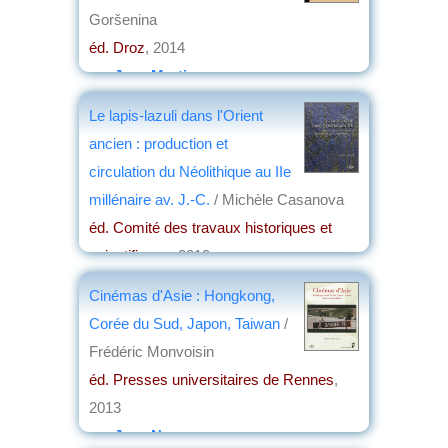
Goršenina
éd. Droz
, 2014
par
Jean Martin
Le lapis-lazuli dans l'Orient
ancien : production et
circulation du Néolithique au IIe
millénaire av. J.-C.
/ Michèle Casanova
éd. Comité des travaux historiques et
scientifiques
, 2013
par
Didier Giard
Cinémas d'Asie : Hongkong,
Corée du Sud, Japon, Taiwan
/
Frédéric Monvoisin
éd. Presses universitaires de Rennes
,
2013
par
Jean Nemo