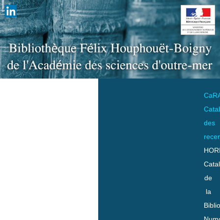
CaR
Cata
des
rece
HOR
Cata
de
la
Bibli
Numo