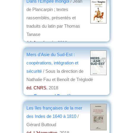
Dans l'Empire mongol
/ Jean
de Plancarpin ; textes
rassemblés, présentés et
traduits du latin par Thomas
Tanase
éd. Anacharsis
, 2018
par
Yves Boulvert
Mers d'Asie du Sud-Est :
coopérations, intégration et
sécurité
/ Sous la direction de
Nathalie Fau et Benoît de Tréglodé
éd. CNRS
, 2018
par
Emmanuel Desclèves
Les îles françaises de la mer
des Indes de 1640 à 1810
/
Gérard Buttoud
éd. L'Harmattan
, 2018