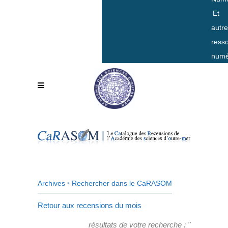
Et
autr
ress
numé
Archives
•
Rechercher dans le CaRASOM
Retour aux recensions du mois
résultats de votre recherche : "