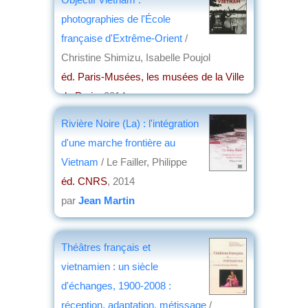
photographies de l'École
française d'Extrême-Orient
/
Christine Shimizu, Isabelle Poujol
éd. Paris-Musées, les musées de la Ville
de Paris
, 2014
par
Henri Marchal
Rivière Noire (La) : l'intégration
d'une marche frontière au
Vietnam
/ Le Failler, Philippe
éd. CNRS
, 2014
par
Jean Martin
Théâtres français et
vietnamien : un siècle
d'échanges, 1900-2008 :
réception, adaptation, métissage
/