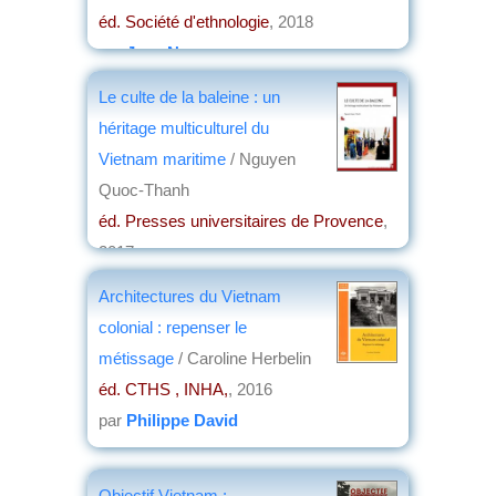
éd. Société d'ethnologie
, 2018
par
Jean Nemo
Le culte de la baleine : un
héritage multiculturel du
Vietnam maritime
/ Nguyen
Quoc-Thanh
éd. Presses universitaires de Provence
,
2017
par
Bernard Dupaigne
Architectures du Vietnam
colonial : repenser le
métissage
/ Caroline Herbelin
éd. CTHS , INHA,
, 2016
par
Philippe David
Objectif Vietnam :