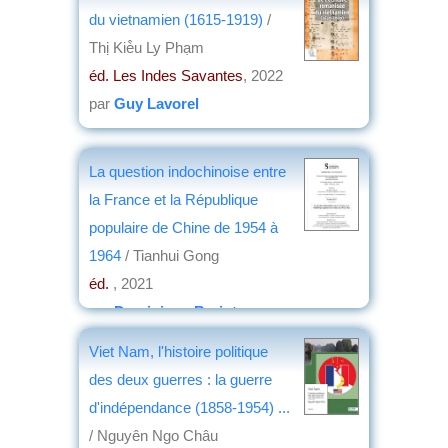
du vietnamien (1615-1919)
/
Thị Kiè̂u Ly Phạm
éd. Les Indes Savantes
, 2022
par
Guy Lavorel
La question indochinoise entre
la France et la République
populaire de Chine de 1954 à
1964
/ Tianhui Gong
éd.
, 2021
par
Dominique Barjot
Viet Nam, l'histoire politique
des deux guerres : la guerre
d'indépendance (1858-1954) ...
/ Nguyên Ngo Châu