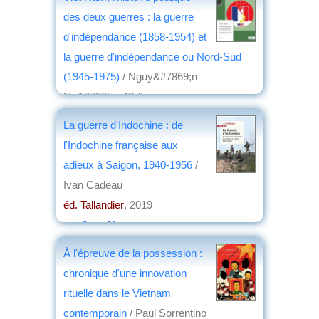
des deux guerres : la guerre
d'indépendance (1858-1954) et
la guerre d'indépendance ou Nord-Sud
(1945-1975)
/ Nguy&#7869;n
Ng&#7885;c Châu
éd. Nombre 7
, 2020
La guerre d'Indochine : de
par
Jean Nemo
l'Indochine française aux
adieux à Saigon, 1940-1956
/
Ivan Cadeau
éd. Tallandier
, 2019
par
Jean Nemo
À l'épreuve de la possession :
chronique d'une innovation
rituelle dans le Vietnam
contemporain
/ Paul Sorrentino