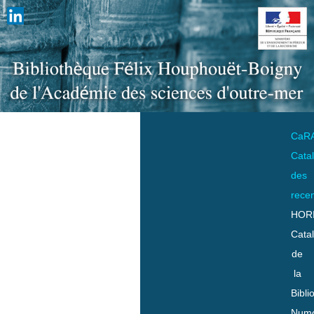
CaR
Cata
des
rece
HOR
Cata
de
la
Bibli
Numo