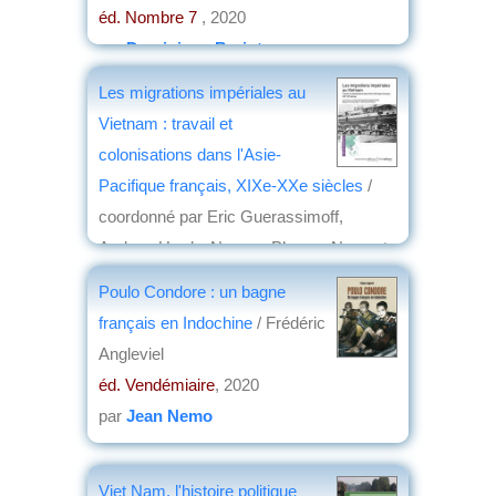
éd. Nombre 7
, 2020
par
Dominique Barjot
Les migrations impériales au
Vietnam : travail et
colonisations dans l'Asie-
Pacifique français, XIXe-XXe siècles
/
coordonné par Eric Guerassimoff,
Andrew Hardy, Nguyen Phuong Ngoc et
Emmanuel Poisson
Poulo Condore : un bagne
éd. Maisonneuve & Larose nouvelles
français en Indochine
/ Frédéric
éditions ; Hémisphères éditions
, 2020
Angleviel
par
Jean-Loup Vivier
éd. Vendémiaire
, 2020
par
Jean Nemo
Viet Nam, l'histoire politique