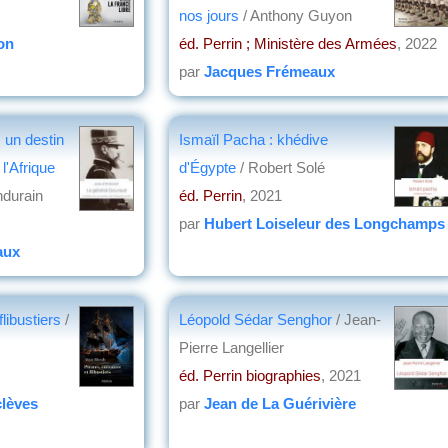
nos jours
/ Anthony Guyon
on
éd. Perrin ; Ministère des Armées
, 2022
par
Jacques Frémeaux
 un destin
Ismaïl Pacha : khédive
l'Afrique
d'Égypte
/ Robert Solé
ndurain
éd. Perrin
, 2021
par
Hubert Loiseleur des Longchamps
aux
flibustiers
/
Léopold Sédar Senghor
/ Jean-
Pierre Langellier
éd. Perrin biographies
, 2021
lèves
par
Jean de La Guérivière