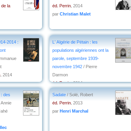
 de la
éd. Perrin
, 2014
par
Christian Malet
914-2014 :
L' Algérie de Pétain : les
 ont
populations algériennes ont la
Emmanue
parole, septembre 1939-
t
novembre 1942
/ Pierre
n
, 2014
Darmon
éd. Perrin
, 2014
par
Jean Nemo
 : des
Sadate
/ Solé, Robert
 Annie
éd. Perrin
, 2013
Mahé
par
Henri Marchal
llec