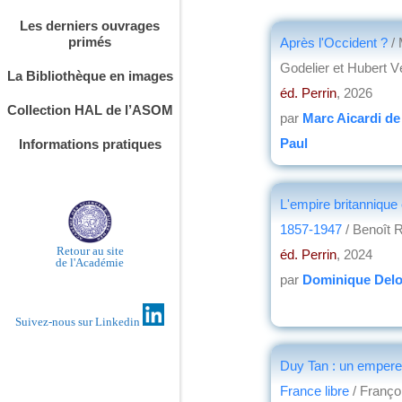
Les derniers ouvrages
primés
Après l'Occident ?
/
Godelier et Hubert V
La Bibliothèque en images
éd. Perrin
, 2026
Collection HAL de l’ASOM
par
Marc Aicardi de
Paul
Informations pratiques
L'empire britannique
1857-1947
/ Benoît 
Retour au site
éd. Perrin
, 2024
de l'Académie
par
Dominique Delo
Suivez-nous sur Linkedin
Duy Tan : un empere
France libre
/ Franç