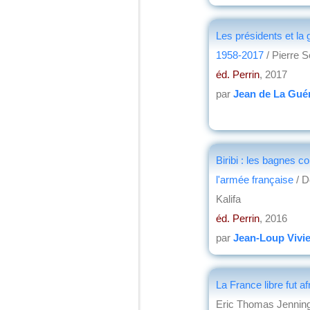
Les présidents et la 
1958-2017
/ Pierre 
éd. Perrin
, 2017
par
Jean de La Guér
Biribi : les bagnes c
l'armée française
/ D
Kalifa
éd. Perrin
, 2016
par
Jean-Loup Vivie
La France libre fut a
Eric Thomas Jennin