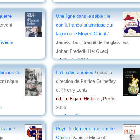
guerre,
Une ligne dans le sable : le
Servent
conflit franco-britannique qui
façonna le Moyen-Orient
/
ivière
James Barr ; traduit de l'anglais pas
Johan Frederik Hel Guedj
éd. Perrin
, 2017
par
Christian Lochon
oloniaux de
La fin des empires
/ sous la
ominique
direction de Patrice Guineffey
et Thierry Lentz
éd. Le Figaro Histoire , Perrin
,
r
2016
par
Jean Nemo
fricaine
/
Puyi : le dernier empereur de
gs
Chine
/ Danielle Elisseeff