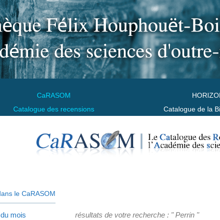
CaRASOM
HORIZO
Catalogue des recensions
Catalogue de la B
dans le CaRASOM
 du mois
résultats de votre recherche : " Perrin "