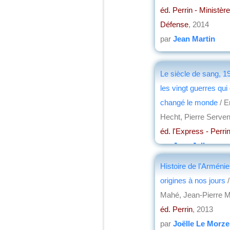
éd. Perrin - Ministère
Défense
, 2014
par
Jean Martin
Le siècle de sang, 1
les vingt guerres qui
changé le monde
/ 
Hecht, Pierre Serven
éd. l'Express - Perri
par
Jean Jolly
Histoire de l'Arménie
origines à nos jours
/
Mahé, Jean-Pierre 
éd. Perrin
, 2013
par
Joëlle Le Morze