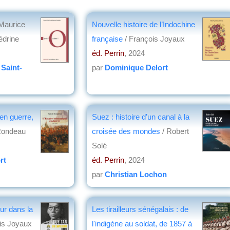
 Maurice
Nouvelle histoire de l’Indochine
édrine
française
/ François Joyaux
éd. Perrin
, 2024
 Saint-
par
Dominique Delort
 en guerre,
Suez : histoire d’un canal à la
Rondeau
croisée des mondes
/ Robert
Solé
rt
éd. Perrin
, 2024
par
Christian Lochon
ur dans la
Les tirailleurs sénégalais : de
ois Joyaux
l'indigène au soldat, de 1857 à