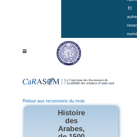
Et
autr
ress
numé
Retour aux recensions du mois
Histoire
des
Arabes,
de 1500