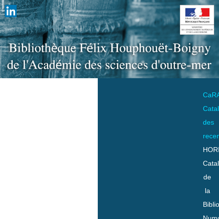
CaR
Cata
des
rece
HOR
Cata
de
la
Bibli
Numo