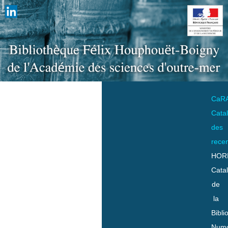
CaR
Cata
des
rece
HOR
Cata
de
la
Bibli
Numo