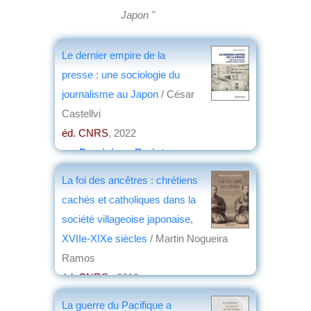
Japon "
Le dernier empire de la
presse : une sociologie du
journalisme au Japon
/ César
Castellvi
éd. CNRS
, 2022
par
Dominique Barjot
La foi des ancêtres : chrétiens
cachés et catholiques dans la
société villageoise japonaise,
XVIIe-XIXe siècles
/ Martin Nogueira
Ramos
éd. CNRS
, 2019
par
Jean-Noël Capdevielle
La guerre du Pacifique a