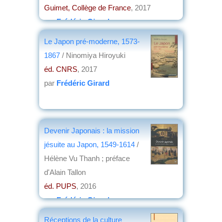
Guimet, Collège de France
, 2017
par
Frédéric Girard
Le Japon pré-moderne, 1573-
1867
/ Ninomiya Hiroyuki
éd. CNRS
, 2017
par
Frédéric Girard
Devenir Japonais : la mission
jésuite au Japon, 1549-1614
/
Hélène Vu Thanh ; préface
d'Alain Tallon
éd. PUPS
, 2016
par
Frédéric Girard
Réceptions de la culture