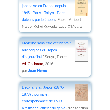
japonaise en France depuis
1945 : Paris - Tokyo - Paris :
détours par le Japon
/ Fabien Arribert-
Narce, Kohei Kuwada, Lucy O'Meara
éd. Honoré Champion
, 2016
par
Frédéric Girard
Moderne sans être occidental :
aux origines du Japon
d'aujourd'hui
/ Souyri, Pierre
éd. Gallimard
, 2016
par
Jean Nemo
Deux ans au Japon (1876-
1878) : journal et
correspondance de Louis
Kreitmann, officier du génie
/ transcription