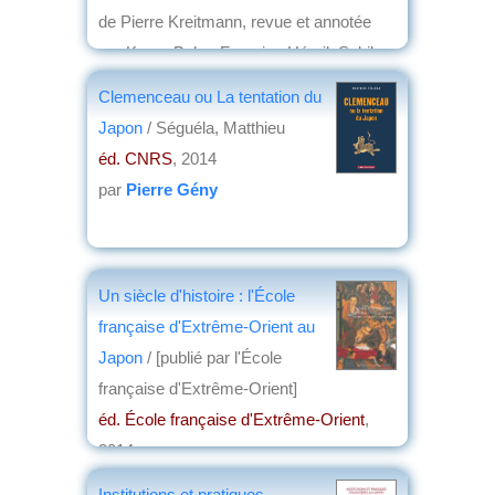
de Pierre Kreitmann, revue et annotée
par Kaoru Baba, Francine Hérail, Sekiko
Matsuzaki-Petitmengin, Elisabeth
Clemenceau ou La tentation du
Weinberg de Touchet
Japon
/ Séguéla, Matthieu
éd. Collège de France, Institut des hautes
éd. CNRS
, 2014
études japonaises
, 2015
par
Pierre Gény
par
Frédéric Girard
Un siècle d'histoire : l'École
française d'Extrême-Orient au
Japon
/ [publié par l'École
française d'Extrême-Orient]
éd. École française d'Extrême-Orient
,
2014
par
Dominique Barjot
Institutions et pratiques