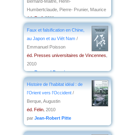
Bernard-Maitre, Henri-
Humbertclaude, Pierre- Prunier, Maurice
éd. Cerf
, 2011
par
Frédéric Girard
Faux et falsification en Chine,
au Japon et au Viêt Nam
/
Emmanuel Poisson
éd. Presses universitaires de Vincennes
,
2010
par
Bernard Dupaigne
Histoire de l'habitat idéal : de
l'Orient vers l'Occident
/
Berque, Augustin
éd. Félin
, 2010
par
Jean-Robert Pitte