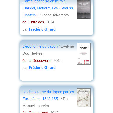
L'âme japonaise en miroir :
Claudel, Malraux, Lévi-Strauss,
Einstein...
/ Tadao Takemoto
éd. Entrelacs
, 2014
par
Frédéric Girard
L'économie du Japon
/ Evelyne
Dourille-Feer
éd. la Découverte
, 2014
par
Frédéric Girard
La découverte du Japon par les
Européens, 1543-1551
/ Rui
Manuel Loureiro
éd. Chandeigne
, 2013