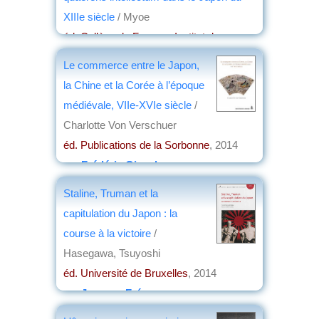
XIIIe siècle
/ Myoe
éd. Collège de France - Institut des
hautes études japonaises
, 2014
Le commerce entre le Japon,
par
Josette Rivallain
la Chine et la Corée à l’époque
médiévale, VIIe-XVIe siècle
/
Charlotte Von Verschuer
éd. Publications de la Sorbonne
, 2014
par
Frédéric Girard
Staline, Truman et la
capitulation du Japon : la
course à la victoire
/
Hasegawa, Tsuyoshi
éd. Université de Bruxelles
, 2014
par
Jacques Frémeaux