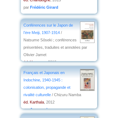
par
Frédéric Girard
Conférences sur le Japon de
l'ère Meiji, 1907-1914
/
Natsume Sôseki ; conférences
présentées, traduites et annotées par
Olivier Jamet
éd. Hermann
, 2013
par
Frédéric Girard
Français et Japonais en
Indochine, 1940-1945 :
colonisation, propagande et
rivalité culturelle
/ Chizuru Namba
éd. Karthala
, 2012
par
Jacques Larrue