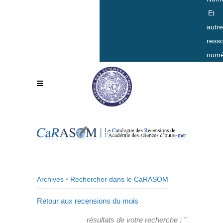
Et
autr
ress
numé
Archives
•
Rechercher dans le CaRASOM
Retour aux recensions du mois
résultats de votre recherche : "