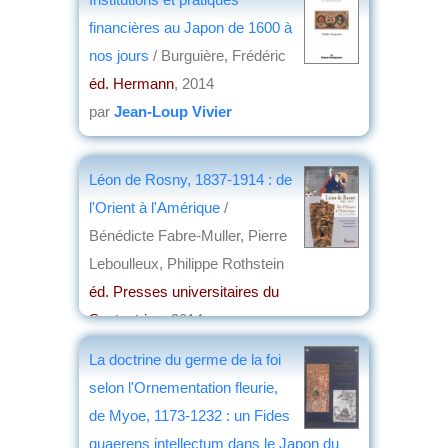
financières au Japon de 1600 à
nos jours
/ Burguière, Frédéric
éd. Hermann
, 2014
par
Jean-Loup Vivier
Léon de Rosny, 1837-1914 : de
l'Orient à l'Amérique
/
Bénédicte Fabre-Muller, Pierre
Leboulleux, Philippe Rothstein
éd. Presses universitaires du
Septentrion
, 2014
par
Frédéric Girard
La doctrine du germe de la foi
selon l'Ornementation fleurie,
de Myoe, 1173-1232 : un Fides
quaerens intellectum dans le Japon du