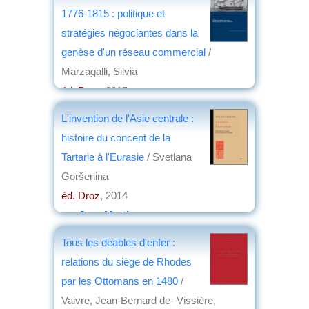
1776-1815 : politique et
stratégies négociantes dans la
genèse d'un réseau commercial
/
Marzagalli, Silvia
éd. Droz
, 2015
par
Philippe Bonnichon
L'invention de l'Asie centrale :
histoire du concept de la
Tartarie à l'Eurasie
/ Svetlana
Goršenina
éd. Droz
, 2014
par
Jean Martin
Tous les deables d'enfer :
relations du siège de Rhodes
par les Ottomans en 1480
/
Vaivre, Jean-Bernard de- Vissière,