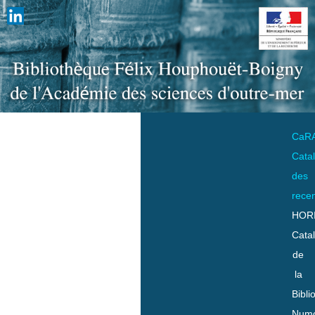
CaR
Cata
des
rece
HOR
Cata
de
la
Bibli
Numo