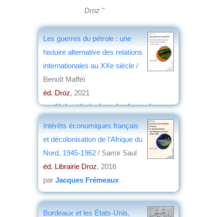
Droz "
Les guerres du pétrole : une
histoire alternative des relations
internationales au XXe siècle
/
Benoît Mafféï
éd. Droz
, 2021
par
Hubert Loiseleur des Longchamps
Intérêts économiques français
et décolonisation de l'Afrique du
Nord, 1945-1962
/ Samir Saul
éd. Librairie Droz
, 2016
par
Jacques Frémeaux
Bordeaux et les États-Unis,