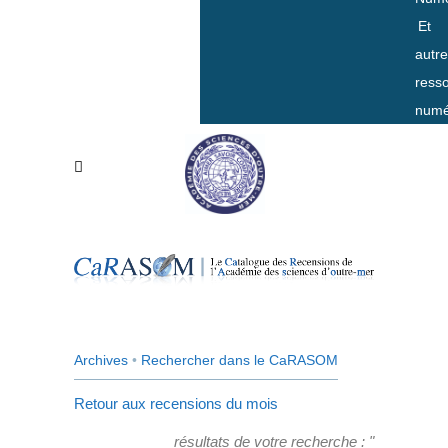
Et
autr
ress
numé
Archives
•
Rechercher dans le CaRASOM
Retour aux recensions du mois
résultats de votre recherche : "