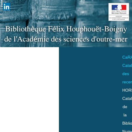
CaR
Cata
des
rece
HOR
Cata
de
la
Bibli
Numo