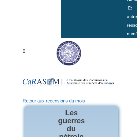
Et
autr
ress
numé
Retour aux recensions du mois
Les
guerres
du
pétrole