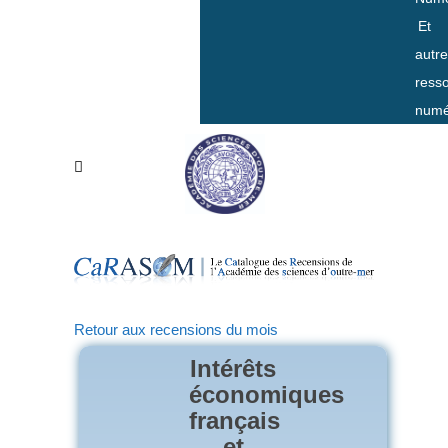
Et
autr
ress
numé
Retour aux recensions du mois
Intérêts
économiques
français
et