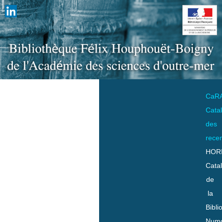
CaR
Cata
des
rece
HOR
Cata
de
la
Bibli
Numo