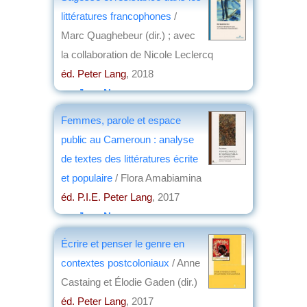
littératures francophones
/
Marc Quaghebeur (dir.) ; avec
la collaboration de Nicole Leclercq
éd. Peter Lang
, 2018
par
Jean Nemo
Femmes, parole et espace
public au Cameroun : analyse
de textes des littératures écrite
et populaire
/ Flora Amabiamina
éd. P.I.E. Peter Lang
, 2017
par
Jean Nemo
Écrire et penser le genre en
contextes postcoloniaux
/ Anne
Castaing et Élodie Gaden (dir.)
éd. Peter Lang
, 2017