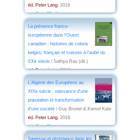
éd. Peter Lang
, 2018
par
Jean Martin
La présence franco-
européenne dans l'Ouest
canadien : histoires de colons
belges, français et suisses à l'aube du
XXe siècle
/ Sathya Rao (dir.)
éd. Peter Lang
, 2018
par
Philippe Bonnichon
L'Algérie des Européens au
XIXe siècle : naissance d'une
population et transformation
d'une société
/ Guy Brunet & Kamel Kate
éd. Peter Lang
, 2018
par
Jean Nemo
Sagesse et résistance dans les