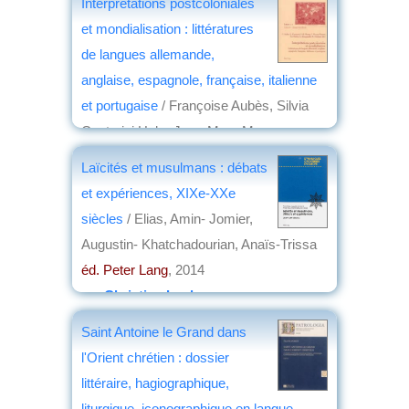
Interprétations postcoloniales
et mondialisation : littératures
de langues allemande,
anglaise, espagnole, française, italienne
et portugaise
/ Françoise Aubès, Silvia
Contarini Hak , Jean-Marc Moura
éd. Peter Lang
, 2015
Laïcités et musulmans : débats
par
Jean Nemo
et expériences, XIXe-XXe
siècles
/ Elias, Amin- Jomier,
Augustin- Khatchadourian, Anaïs-Trissa
éd. Peter Lang
, 2014
par
Christian Lochon
Saint Antoine le Grand dans
l'Orient chrétien : dossier
littéraire, hagiographique,
liturgique, iconographique en langue