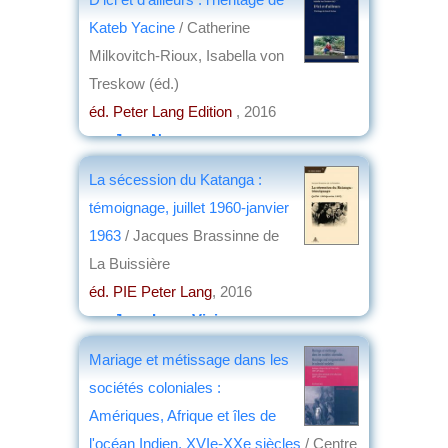
Kateb Yacine
/ Catherine
Milkovitch-Rioux, Isabella von
Treskow (éd.)
éd. Peter Lang Edition
, 2016
par
Jean Nemo
La sécession du Katanga :
témoignage, juillet 1960-janvier
1963
/ Jacques Brassinne de
La Buissière
éd. PIE Peter Lang
, 2016
par
Jean-Loup Vivier
Mariage et métissage dans les
sociétés coloniales :
Amériques, Afrique et îles de
l'océan Indien, XVIe-XXe siècles
/ Centre