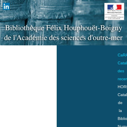
CaR
Cata
des
rece
HOR
Cata
de
la
Bibli
Numo