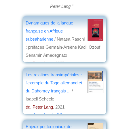
Peter Lang "
Dynamiques de la langue
française en Afrique
subsaharienne
/ Natasa Raschi
; préfaces Germain-Arsène Kadi, Ozouf
Sénamin Amedegnato
éd. Peter Lang
, 2025
par
Christian Lochon
Les relations transimpériales :
l'exemple du Togo allemand et
du Dahomey français ...
/
Isabell Scheele
éd. Peter Lang
, 2021
par
Jean-Louis Oliver
Enjeux postcoloniaux de