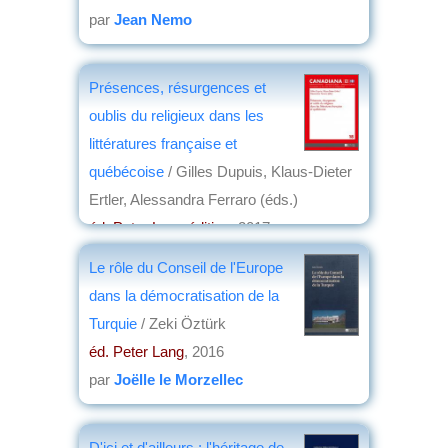
par
Jean Nemo
Présences, résurgences et
oublis du religieux dans les
littératures française et
québécoise
/ Gilles Dupuis, Klaus-Dieter
Ertler, Alessandra Ferraro (éds.)
éd. Peter Lang édition
, 2017
par
Jean Martin
Le rôle du Conseil de l'Europe
dans la démocratisation de la
Turquie
/ Zeki Öztürk
éd. Peter Lang
, 2016
par
Joëlle le Morzellec
D'ici et d'ailleurs : l'héritage de