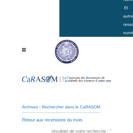
Et
autr
ress
numé
Archives
•
Rechercher dans le CaRASOM
Retour aux recensions du mois
résultats de votre recherche : "