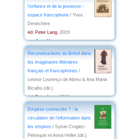
l'enfance et de la jeunesse :
espace francophone
/ Yves
Denéchère
éd. Peter Lang
, 2019
par
Jean Nemo
Reconstructions du Brésil dans
les imaginaires littéraires
français et francophones
/
Leonor Lourenço de Abreu & Ana Maria
Bicalho (dir.)
éd. Peter Lang
, 2018
par
Jean Nemo
Empires connectés ? : la
circulation de l'information dans
les empires
/ Sylvie Crogiez-
Pétrequin et Anna Heller (dir.)