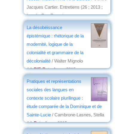
Jacques Cartier. Entretiens (26 ; 2013 ;
Lyon) ; Guy Brunet
éd. Peter Lang
, 2015
La désobéissance
par
Jean Nemo
épistémique : rhétorique de la
modernité, logique de la
colonialité et grammaire de la
décolonialité
/ Walter Mignolo
éd. PIE-Peter Lang
, 2015
par
Jean Nemo
Pratiques et représentations
sociales des langues en
contexte scolaire plurilingue :
étude comparée de la Dominique et de
Sainte-Lucie
/ Cambrone-Lasnes, Stella
éd. Peter Lang
, 2015
par
Jean Martin