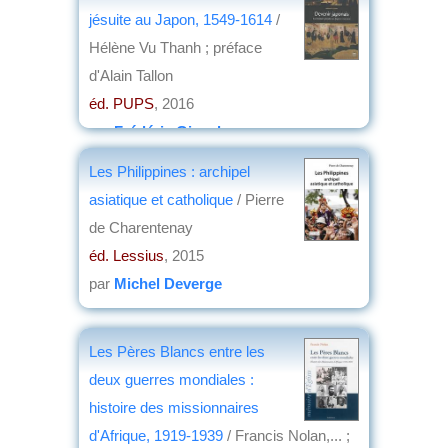
jésuite au Japon, 1549-1614
/
Hélène Vu Thanh ; préface
d'Alain Tallon
éd. PUPS
, 2016
par
Frédéric Girard
Les Philippines : archipel
asiatique et catholique
/ Pierre
de Charentenay
éd. Lessius
, 2015
par
Michel Deverge
Les Pères Blancs entre les
deux guerres mondiales :
histoire des missionnaires
d'Afrique, 1919-1939
/ Francis Nolan,... ;