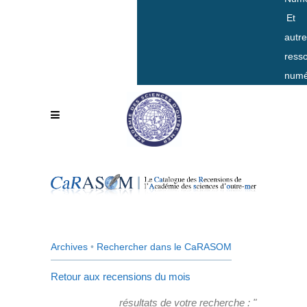
Et
autr
ress
numé
Archives
•
Rechercher dans le CaRASOM
Retour aux recensions du mois
résultats de votre recherche : "