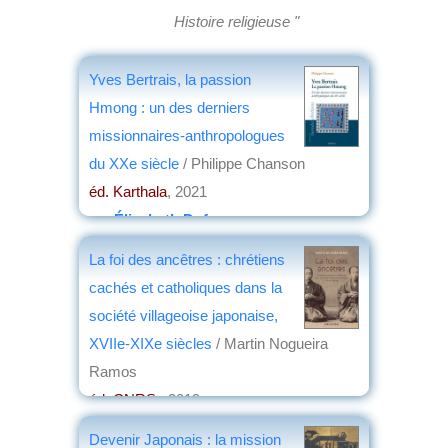
Histoire religieuse "
Yves Bertrais, la passion
Hmong : un des derniers
missionnaires-anthropologues
du XXe siècle
/ Philippe Chanson
éd. Karthala
, 2021
par
Élisabeth Dufourcq
La foi des ancêtres : chrétiens
cachés et catholiques dans la
société villageoise japonaise,
XVIIe-XIXe siècles
/ Martin Nogueira
Ramos
éd. CNRS
, 2019
par
Jean-Noël Capdevielle
Devenir Japonais : la mission