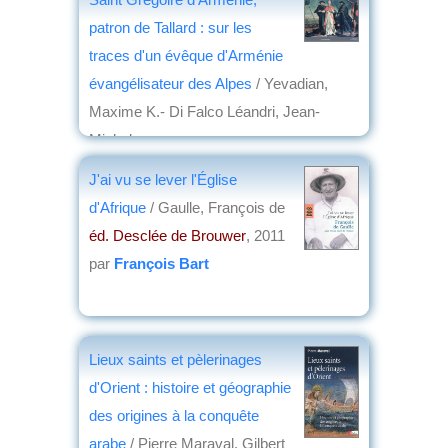
patron de Tallard : sur les
traces d'un évêque d'Arménie
évangélisateur des Alpes
/ Yevadian,
Maxime K.- Di Falco Léandri, Jean-
Michel
éd. Sources d'Arménie
, 2011
J'ai vu se lever l'Église
par
Philippe David
d'Afrique
/ Gaulle, François de
éd. Desclée de Brouwer
, 2011
par
François Bart
Lieux saints et pèlerinages
d'Orient : histoire et géographie
des origines à la conquête
arabe
/ Pierre Maraval, Gilbert