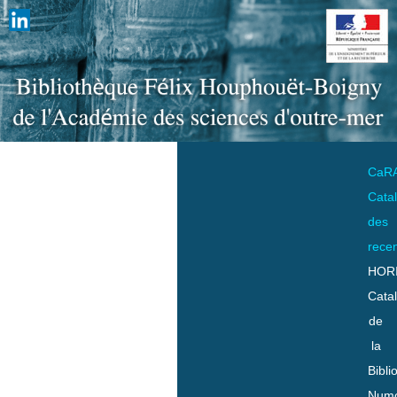
CaR
Cata
des
rece
HOR
Cata
de
la
Bibli
Numo