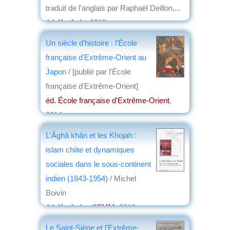
traduit de l'anglais par Raphaël Deillon,...
éd. Karthala
, 2015
par
Christian Lochon
Un siècle d'histoire : l'École
française d'Extrême-Orient au
Japon
/ [publié par l'École
française d'Extrême-Orient]
éd. École française d'Extrême-Orient
,
2014
par
Dominique Barjot
L'Âghâ khân et les Khojah :
islam chiite et dynamiques
sociales dans le sous-continent
indien (1843-1954)
/ Michel
Boivin
éd. Karthala - IISMM
, 2013
par
Jean Martin
Le Saint-Siège et l'Extrême-