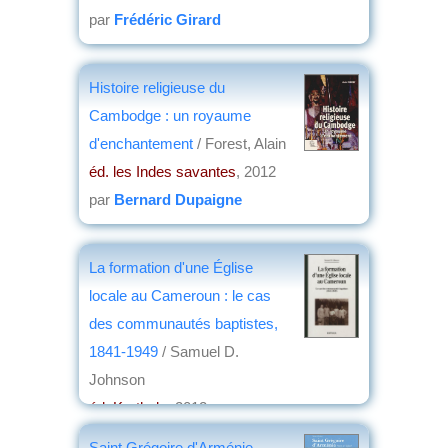
par
Frédéric Girard
Histoire religieuse du
Cambodge : un royaume
d'enchantement
/ Forest, Alain
éd. les Indes savantes
, 2012
par
Bernard Dupaigne
La formation d'une Église
locale au Cameroun : le cas
des communautés baptistes,
1841-1949
/ Samuel D.
Johnson
éd. Karthala
, 2012
par
Denis Fadda
Saint Grégoire d'Arménie,