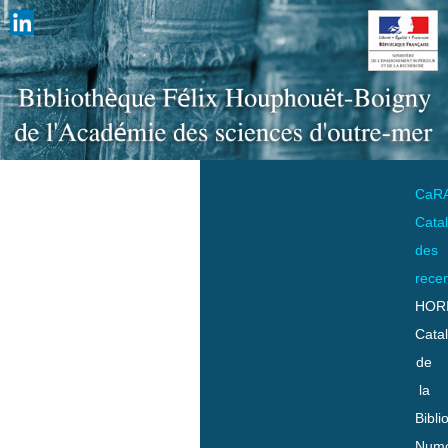
CaR
Cata
des
rece
HOR
Cata
de
la
Bibli
Numo