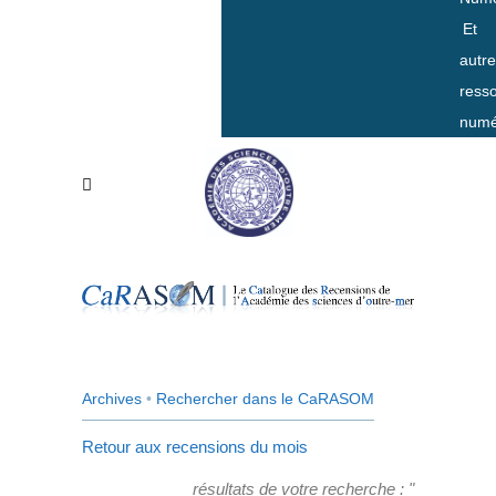
Et
autr
ress
numé
Archives
•
Rechercher dans le CaRASOM
Retour aux recensions du mois
résultats de votre recherche : "