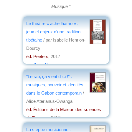
Musique "
Le théâtre « ache lhamo » :
jeux et enjeux d'une tradition
tibétaine
/ par Isabelle Henrion-
Dourcy
éd. Peeters
, 2017
par
Jean Nemo
"Le rap, ça vient d'ici !" :
musiques, pouvoir et identités
dans le Gabon contemporain
/
Alice Aterianus-Owanga
éd. Éditions de la Maison des sciences
de l'homme
, 2017
par
Josette Rivallain
La steppe musicienne :