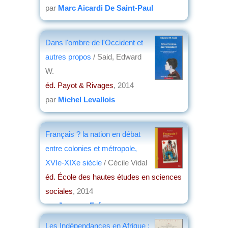
par
Marc Aicardi De Saint-Paul
Dans l'ombre de l'Occident et
autres propos
/ Said, Edward
W.
éd. Payot & Rivages
, 2014
par
Michel Levallois
Français ? la nation en débat
entre colonies et métropole,
XVIe-XIXe siècle
/ Cécile Vidal
éd. École des hautes études en sciences
sociales
, 2014
par
Jacques Frémeaux
Les Indépendances en Afrique :