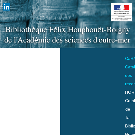
CaR
Cata
des
rece
HOR
Cata
de
la
Bibli
Numo