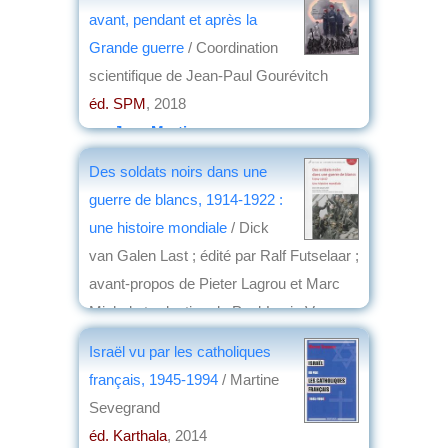
avant, pendant et après la
Grande guerre
/ Coordination
scientifique de Jean-Paul Gourévitch
éd. SPM
, 2018
par
Jean Martin
Des soldats noirs dans une
guerre de blancs, 1914-1922 :
une histoire mondiale
/ Dick
van Galen Last ; édité par Ralf Futselaar ;
avant-propos de Pieter Lagrou et Marc
Michel ; traduction de Paul-Louis Van
Berg
Israël vu par les catholiques
éd. Université de Bruxelles
, 2015
français, 1945-1994
/ Martine
par
Jean Martin
Sevegrand
éd. Karthala
, 2014