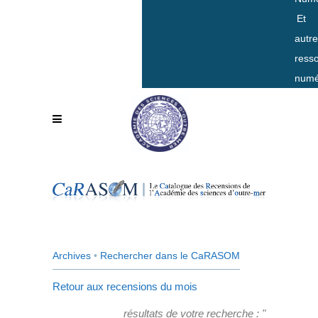
Et
autr
ress
numé
Archives
•
Rechercher dans le CaRASOM
Retour aux recensions du mois
résultats de votre recherche : "