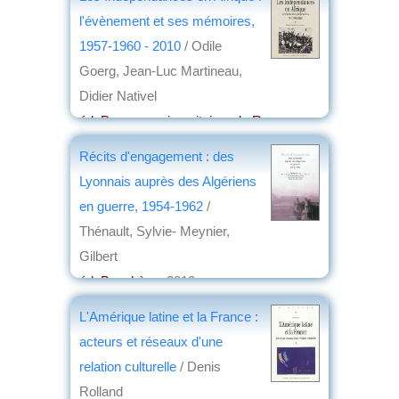
l'évènement et ses mémoires,
1957-1960 - 2010
/ Odile
Goerg, Jean-Luc Martineau,
Didier Nativel
éd. Presses universitaires de Rennes
,
2013
Récits d'engagement : des
par
Stéphane Richemond
Lyonnais auprès des Algériens
en guerre, 1954-1962
/
Thénault, Sylvie- Meynier,
Gilbert
éd. Bouchène
, 2012
par
Maurice Faivre
L'Amérique latine et la France :
acteurs et réseaux d'une
relation culturelle
/ Denis
Rolland