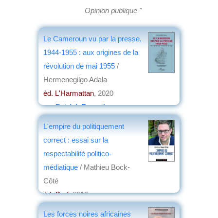
Opinion publique "
Le Cameroun vu par la presse,
1944-1955 : aux origines de la
révolution de mai 1955
/
Hermenegilgo Adala
éd. L'Harmattan
, 2020
par
Patrick Forestier
L'empire du politiquement
correct : essai sur la
respectabilité politico-
médiatique
/ Mathieu Bock-
Côté
éd. Cerf
, 2019
par
Patrick Forestier
Les forces noires africaines