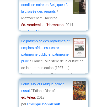
condition noire en Belgique : à
la croisée des regards
/
Mazzocchetti, Jacinthe
éd. Academia - l'Harmattan
, 2014
par
Jean Nemo
Le patrimoine des royaumes et
empires africains : entre
patrimoine public et patrimoine
privé
/ France. Ministère de la culture et
de la communication (1997-....).
Département des affaires européennes et
internationales
Louis XIV et l'Afrique noire :
éd. Riveneuve
, 2013
essai
/ Tidiane Diakité
par
Jean Martin
éd. Arléa
, 2013
par
Philippe Bonnichon