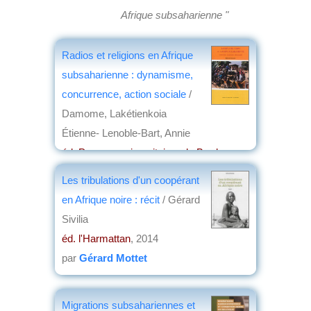
Afrique subsaharienne "
Radios et religions en Afrique
subsaharienne : dynamisme,
concurrence, action sociale
/
Damome, Lakétienkoia
Étienne- Lenoble-Bart, Annie
éd. Presses universitaires de Bordeaux
,
2014
Les tribulations d'un coopérant
par
Jean Martin
en Afrique noire : récit
/ Gérard
Sivilia
éd. l'Harmattan
, 2014
par
Gérard Mottet
Migrations subsahariennes et