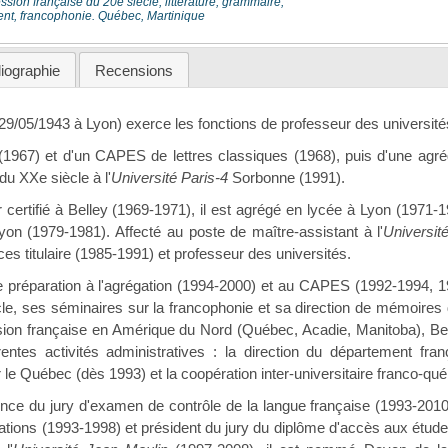
ession française du 20e siècle, littérature, grammaire,
ent, francophonie. Québec, Martinique
liographie
Recensions
29/05/1943 à Lyon) exerce les fonctions de professeur des université
 (1967) et d'un CAPES de lettres classiques (1968), puis d'une agrég
 du XXe siècle à l'
Université Paris-4
Sorbonne (1991).
ertifié à Belley (1969-1971), il est agrégé en lycée à Lyon (1971-1
on (1979-1981). Affecté au poste de maître-assistant à l'
Universit
es titulaire (1985-1991) et professeur des universités.
 préparation à l'agrégation (1994-2000) et au CAPES (1992-1994, 19
le, ses séminaires sur la francophonie et sa direction de mémoires
ssion française en Amérique du Nord (Québec, Acadie, Manitoba), Bel
érentes activités administratives : la direction du département fran
r le Québec (dès 1993) et la coopération inter-universitaire franco-qu
dence du jury d'examen de contrôle de la langue française (1993-201
lisations (1993-1998) et président du jury du diplôme d'accès aux étu