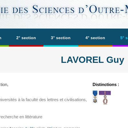
n
2° section
3° section
4° section
5° 
LAVOREL Guy
tion,
Distinctions :
ersités à la faculté des lettres et civilisations,
recherche en littérature