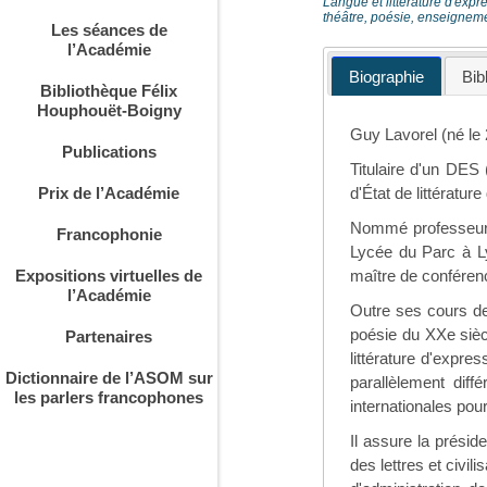
Langue et littérature d'expr
théâtre, poésie, enseignem
Les séances de
l’Académie
Biographie
Bib
Bibliothèque Félix
Houphouët-Boigny
Guy Lavorel (né le 
Publications
Titulaire d'un DES
Prix de l’Académie
d'État de littérature
Nommé professeur c
Francophonie
Lycée du Parc à Ly
Expositions virtuelles de
maître de conférenc
l’Académie
Outre ses cours de
poésie du XXe sièc
Partenaires
littérature d'expre
Dictionnaire de l’ASOM sur
parallèlement diff
les parlers francophones
internationales pou
Il assure la prési
des lettres et civi