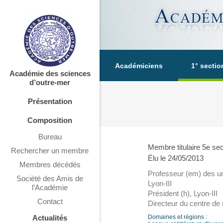
Académiciens
1° sectio
Académie des sciences
d’outre-mer
Présentation
Composition
Bureau
Membre titulaire 5e sec
Rechercher un membre
Élu le 24/05/2013
Membres décédés
Professeur (em) des univ
Société des Amis de
Lyon-III
l’Académie
Président (h), Lyon-III
Contact
Directeur du centre de 
Actualités
Domaines et régions :