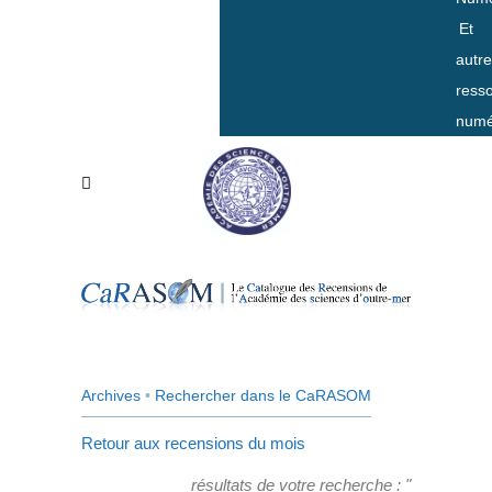
Et
autr
ress
numé
Archives
•
Rechercher dans le CaRASOM
Retour aux recensions du mois
résultats de votre recherche : "