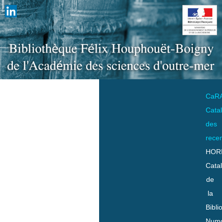
CaR
Cata
des
rece
HOR
Cata
de
la
Bibli
Numo