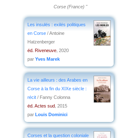
Corse (France) "
Les insulés : exilés politiques
en Corse
/ Antoine
Hatzenberger
éd. Riveneuve
, 2020
par
Yves Marek
La vie ailleurs : des Arabes en
Corse à la fin du XIXe siècle :
récit
/ Fanny Colonna
éd. Actes sud
, 2015
par
Louis Dominici
Corses et la question coloniale