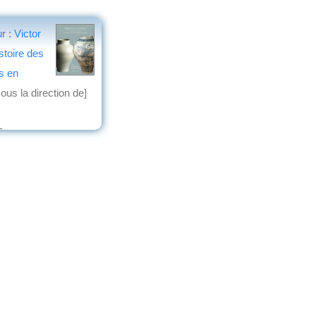
 : Victor
istoire des
s en
ous la direction de]
5