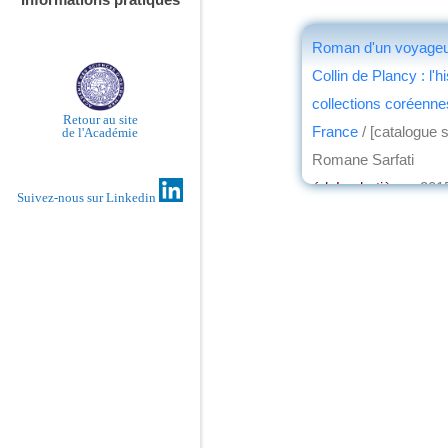
Roman d'un voyageur
Collin de Plancy : l'h
collections coréenne
Retour au site
France
/ [catalogue s
de l'Académie
Romane Sarfati
éd. Loubatières
, 201
Suivez-nous sur Linkedin
par
Henri Marchal