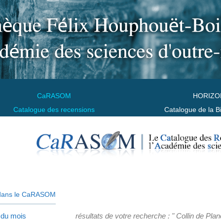
CaRASOM
HORIZO
Catalogue des recensions
Catalogue de la B
dans le CaRASOM
 du mois
résultats de votre recherche : " Collin de Planc