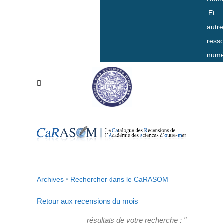
Et
autr
ress
numé
Archives
•
Rechercher dans le CaRASOM
Retour aux recensions du mois
résultats de votre recherche : "