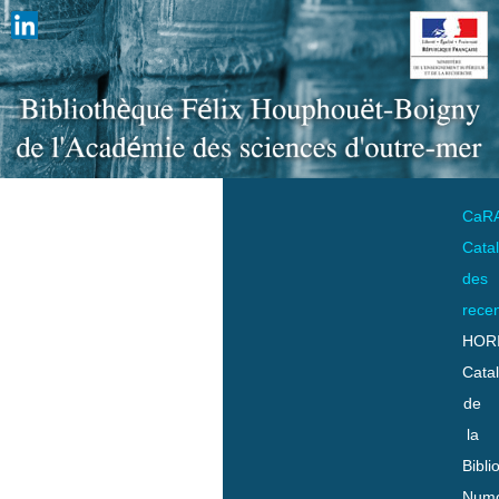
CaR
Cata
des
rece
HOR
Cata
de
la
Bibli
Numo