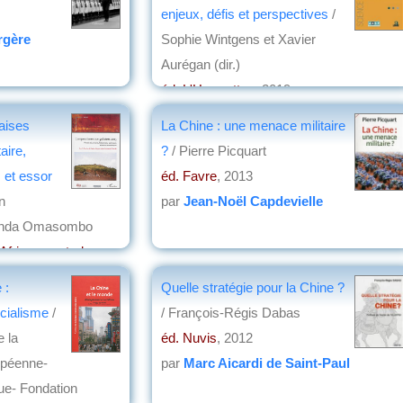
enjeux, défis et perspectives
/
rgère
Sophie Wintgens et Xavier
Aurégan (dir.)
éd. L'Harmattan
, 2019
par
Jean Nemo
aises
La Chine : une menace militaire
aire,
?
/ Pierre Picquart
s et essor
éd. Favre
, 2013
n
par
Jean-Noël Capdevielle
onda Omasombo
Afrique centrale -
 :
Quelle stratégie pour la Chine ?
cialisme
/
/ François-Régis Dabas
 la
éd. Nuvis
, 2012
opéenne-
par
Marc Aicardi de Saint-Paul
ue- Fondation