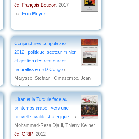
éd. François Bougon
, 2017
par
Éric Meyer
Conjonctures congolaises
2012 : politique, secteur minier
et gestion des ressources
naturelles en RD Congo
/
Marysse, Stefaan ; Omasombo, Jean
Tshonda
éd. l'Harmattan - Africa
, 2013
L'Iran et la Turquie face au
par
Philippe Hugon
printemps arabe : vers une
nouvelle rivalité stratégique ...
/
Mohammad-Reza Djalili, Thierry Kellner
éd. GRIP
, 2012