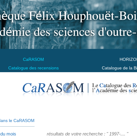
CaRASOM
HORIZO
Catalogue des recensions
Catalogue de la B
dans le CaRASOM
 du mois
résultats de votre recherche : " 1997-.... "