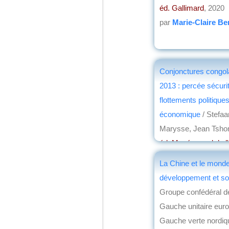
éd. Gallimard
, 2020
par
Marie-Claire Be
Conjonctures congol
2013 : percée sécurit
flottements politique
économique
/ Stefaa
Marysse, Jean Tsh
éd. Musée royal de l'
l'Harmattan
, 2014
La Chine et le monde
par
Philippe Hugon
développement et so
Groupe confédéral de
Gauche unitaire eur
Gauche verte nordiq