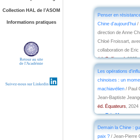
Collection HAL de l’ASOM
Penser en résistance
Informations pratiques
Chine d'aujourd'hui
/
direction de Anne Ch
Chloé Froissart, avec
collaboration de Eric
éd. Gallimard
, 2025
Retour au site
de l'Académie
par
Eric Meyer
Les opérations d'inf
chinoises : un mome
Suivez-nous sur Linkedin
machiavélien
/ Paul
Jean-Baptiste Jeang
éd. Équateurs
, 2024
par
Eric Meyer
Demain la Chine : gu
paix ?
/ Jean-Pierre