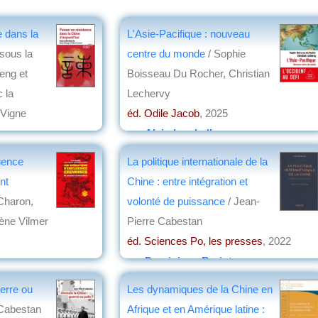
 dans la
L'Asie-Pacifique : nouveau
 sous la
centre du monde
/ Sophie
eng et
Boisseau Du Rocher, Christian
 la
Lechervy
 Vigne
éd. Odile Jacob
, 2025
par
Alain Lamballe
luence
La politique internationale de la
nt
Chine : entre intégration et
 Charon,
volonté de puissance
/ Jean-
ène Vilmer
Pierre Cabestan
éd. Sciences Po, les presses
, 2022
par
Dominique Barjot
erre ou
Les dynamiques de la Chine en
 Cabestan
Afrique et en Amérique latine :