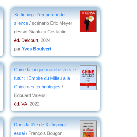
Xi-Jinping : l'empereur du
silence
/ scénario Éric Meyer ;
dessin Gianluca Costantini
éd. Delcourt
, 2024
par
Yves Boulvert
Chine la longue marche vers le
futur : l'Empire du Milieu à la
Chine des technologies
/
Édouard Valensi
éd. VA
, 2022
par
Dominique Barjot
Dans la tête de Xi Jinping :
essai
/ François Bougon