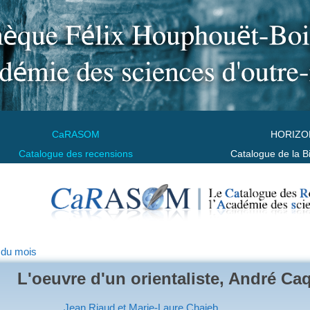
CaRASOM
HORIZO
Catalogue des recensions
Catalogue de la B
 du mois
L'oeuvre d'un orientaliste, André Ca
Jean Riaud et Marie-Laure Chaieb