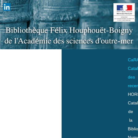
CaR
Cata
des
rece
HOR
Cata
de
la
Bibli
Numo