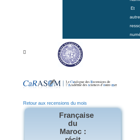
Et
autr
ress
numé
Retour aux recensions du mois
Française
du
Maroc :
récit