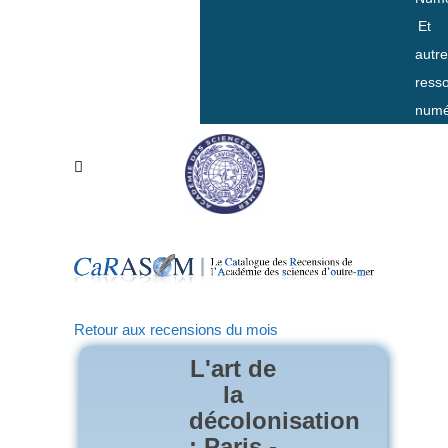
Et
autr
ress
numé
Retour aux recensions du mois
L'art de
la
décolonisation
: Paris -