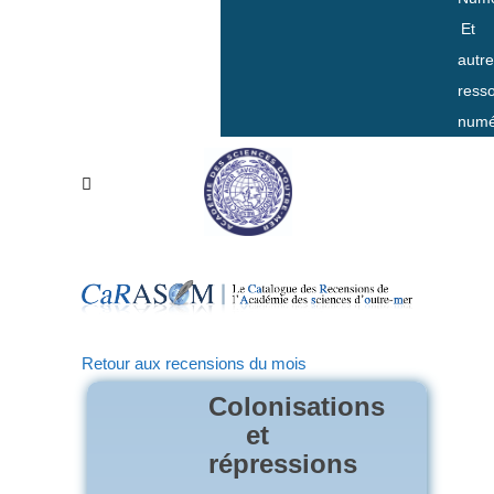
Et
autr
ress
numé
Retour aux recensions du mois
Colonisations
et
répressions