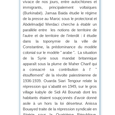
vivace de nos jours, entre autochtones et
immigrants, principalement voltaïques
(Burkinabé). Jamaa Baida étudie le régime
de la presse au Maroc sous le protectorat et
Abdelmadjid Merdaci cherche à établir un
parallèle entre les notions de territoire de
l'autre et de territoire de l'interdit : il étudie
dans la toponymie de la ville de
Constantine, la prédominance du modèle
colonial sur le modèle " arabe ". La situation
de la Syrie sous mandat britannique
apparaît sous la plume de Maher Charif qui
a consacré sa contribution à l' "
étouffement" de la révolte palestinienne de
1936-1939. Ouarda Siari Tengour relate la
répression qui s'abattit en 1949, sur le gros
village kabyle de Sidi Ali Bounab dont les
habitants étaient soupçonnés d'avoir donné
asile à un hors la loi déserteur. Anissa
Bouayed traite de la répression syndicale en
Algérie sous la Quatrième République.