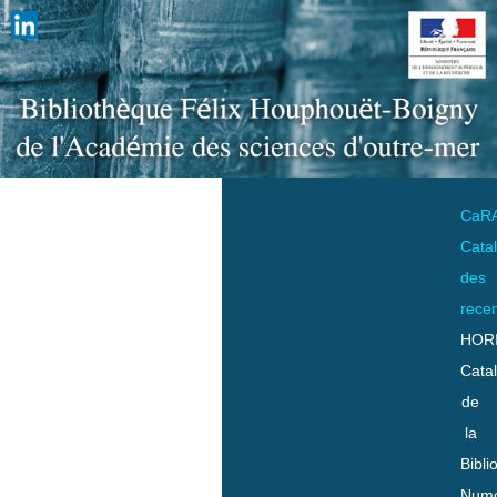
CaR
Cata
des
rece
HOR
Cata
de
la
Bibli
Numo